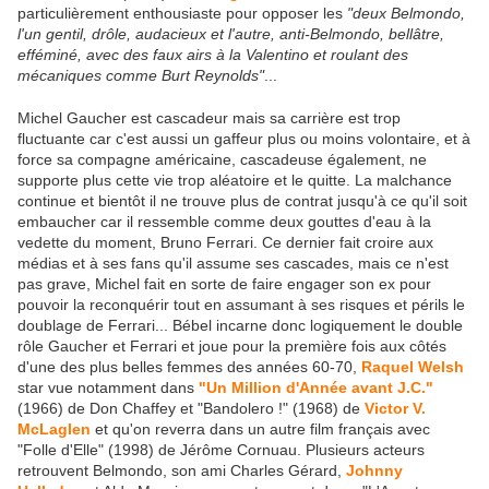
particulièrement enthousiaste pour opposer les
"deux Belmondo,
l'un gentil, drôle, audacieux et l'autre, anti-Belmondo, bellâtre,
efféminé, avec des faux airs à la Valentino et roulant des
mécaniques comme Burt Reynolds"
...
Michel Gaucher est cascadeur mais sa carrière est trop
fluctuante car c'est aussi un gaffeur plus ou moins volontaire, et à
force sa compagne américaine, cascadeuse également, ne
supporte plus cette vie trop aléatoire et le quitte. La malchance
continue et bientôt il ne trouve plus de contrat jusqu'à ce qu'il soit
embaucher car il ressemble comme deux gouttes d'eau à la
vedette du moment, Bruno Ferrari. Ce dernier fait croire aux
médias et à ses fans qu'il assume ses cascades, mais ce n'est
pas grave, Michel fait en sorte de faire engager son ex pour
pouvoir la reconquérir tout en assumant à ses risques et périls le
doublage de Ferrari... Bébel incarne donc logiquement le double
rôle Gaucher et Ferrari et joue pour la première fois aux côtés
d'une des plus belles femmes des années 60-70,
Raquel Welsh
star vue notamment dans
"Un Million d'Année avant J.C."
(1966) de Don Chaffey et "Bandolero !" (1968) de
Victor V.
McLaglen
et qu'on reverra dans un autre film français avec
"Folle d'Elle" (1998) de Jérôme Cornuau. Plusieurs acteurs
retrouvent Belmondo, son ami Charles Gérard,
Johnny