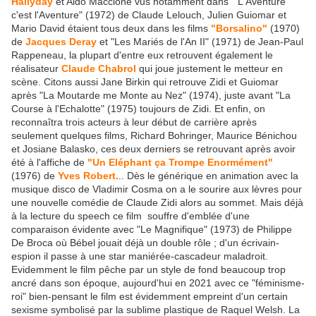
Hallyday
et Aldo Maccione vus notamment dans "L'Aventure
c'est l'Aventure" (1972) de Claude Lelouch, Julien Guiomar et
Mario David étaient tous deux dans les films
"Borsalino"
(1970)
de
Jacques Deray
et "Les Mariés de l'An II" (1971) de Jean-Paul
Rappeneau, la plupart d'entre eux retrouvent également le
réalisateur
Claude Chabrol
qui joue justement le metteur en
scène. Citons aussi Jane Birkin qui retrouve Zidi et Guiomar
après "La Moutarde me Monte au Nez" (1974), juste avant "La
Course à l'Echalotte" (1975) toujours de Zidi. Et enfin, on
reconnaîtra trois acteurs à leur début de carrière après
seulement quelques films, Richard Bohringer, Maurice Bénichou
et Josiane Balasko, ces deux derniers se retrouvant après avoir
été à l'affiche de
"Un Eléphant ça Trompe Enormément"
(1976) de
Yves Robert.
.. Dès le générique en animation avec la
musique disco de Vladimir Cosma on a le sourire aux lèvres pour
une nouvelle comédie de Claude Zidi alors au sommet. Mais déjà
à la lecture du speech ce film souffre d'emblée d'une
comparaison évidente avec "Le Magnifique" (1973) de Philippe
De Broca où Bébel jouait déjà un double rôle ; d'un écrivain-
espion il passe à une star maniérée-cascadeur maladroit.
Evidemment le film pêche par un style de fond beaucoup trop
ancré dans son époque, aujourd'hui en 2021 avec ce "féminisme-
roi" bien-pensant le film est évidemment empreint d'un certain
sexisme symbolisé par la sublime plastique de Raquel Welsh. La