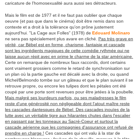
caricature de l'homosexualité aura aussi ses détracteurs.
Mais le film est de 1977 et il ne faut pas oublier que chaque
oeuvre (et pas que dans le cinéma) doit être remis dans son
contexte et a droit à la tolérance qu'on prône justement
aujourd'hui. "La Cage aux Folles" (1978) de
Edouard Molinaro
ne sera pas spécialement plus avare en cliché.
Pas très grave en
vérité, car Bébel est en forme, charisme, fantaisie et cascade
sont les ingrédients magiques de cette comédie rythmée qui ne
laisse aucun répit avec en prime le charme de la star américaine.
Certe on remarque de nombreux faux raccords, dont certains
sont vraiment grossiers comme le retard de synchronisation sur
un plan où la partie gauche est décalé avec la droite, ou quand
Michel/Belmondo tombe sur un gâteau et que le plan suivant il se
retrouve propre, ou encore les tulipes dont les pétales ont été
coupé par une porte sont revenues pour être jetées à la poubelle.
Mais malgré ses lourdeurs parfois, ou ses maladresses le film
reste d'une générosité non négligeable dont l'atout maître reste
les cascades dantesques de Bébel. Des cascades inouïes de la
lutte avec un véritable tigre aux hilarantes chutes dans l'escalier
en passant par les tonneaux au Sacré-Coeur et surtout la
cascade aérienne que les compagnies d'assurance ont refusé de
prendre en charge !
Ces cascades qui ont valu à la star de