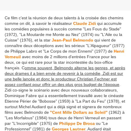
Ce film c'est la réunion de deux talents à la croisée des chemins
comme on dit, à savoir le réalisateur
Claude Zidi
qui accumule
les comédies populaires à succès comme "Les Fous du Stade"
(1972), "La Moutarde me Monte au Nez" (1974) ou "L'Aile ou la
Cuisse" (1976), et la star
Jean-Paul Belmondo
qui vient de
connaître deux déceptions avec les sérieux "L'Alpagueur" (1977)
de Philippe Labro et "Le Corps de mon Ennemi" (1977) de
Henri
Verneuil
avec moins de 2 millions d'entrées France pour les
deux, ce qui est rare pour la star incontestée du box-office
français. C
omme souvent, Belmondo alterne les genres, et après
deux drames il a bien envie de revenir à la comédie, Zidi est sur
une belle lancée et donc le producteur Christian Fechner est
assez confiant pour offrir un des plus gros budget de l'époque
.
Zidi co-signe le scénario avec deux nouveaux collaborateurs,
Dominique Fabre qui a essentiellement travaillé avec le cinéaste
Etienne Périer de "Bobosse" (1959) à "La Part du Feu" (1978), et
surtout Michel Audiard qui a déjà signé et signera de nombreux
films avec Belmondo de
"Cent Mille Dollars au Soleil"
(1962) à
"Les Morfalous" (1984) tous deux de Henri Verneuil en passant
par "L'Incorrigible" (1975) de
Philippe De Broca
ou "Le
Professionnel" (1981) de
Georges Lautner
. Audiard était