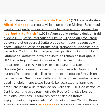
Sur son dernier film
"Le Chant du Danube"
(1934) l
e réalisateur
Alfred Hitchcock
a reçu la visite d'un certain Michael Balcon qui
n'est autre que le producteur qui l'a lancé avec son premier film
"Le Jardin du Plaisir"
(1925). Alors que le cinéaste était en froid
avec la BIP (British International Picture), il parle au producteur
de son projet en cours d'écriture et Balcon, alors responsable
chez Gaumont British en profite pour proposer au cinéaste de le
rejoindre
. Ca tombe bien, le projet en question est sur Bulldog
Drummond, détective privé populaire de roman policier que la
BIP trouve trop coûteux à produire. Soucis, les droits
appartiennent à la BIP, et si Hitchcock parvient à racheter
l'histoire (et à la revendre deux fois plus cher à la Gaumont !) il
n'a pas l'autorisation d'utiliser le nom ce qui pousse à revoir un
peu sa copie. Néanmoins, cette fois Hitchcock est maître de son
destin et obtient une totale liberté. Le réalisateur britannique
emprunte le titre à un recueil de nouvelles de G.K. Chesterton, et
écrit le scénario avec pas moins de 9 co-scénaristes lors de
réunions "joyeuses". Parmi ces scénaristes on trouve
logiquement son épouse Alma Reville et son ami Charles Bennett
avec qui il a déjà signé
"Chantage"
(1929) et qui va devenir un