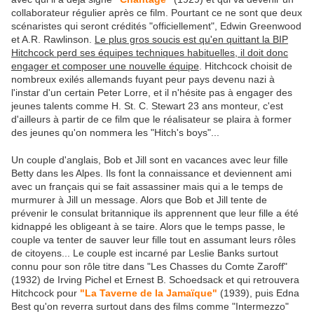
collaborateur régulier après ce film. Pourtant ce ne sont que deux
scénaristes qui seront crédités "officiellement", Edwin Greenwood
et A.R. Rawlinson.
Le plus gros soucis est qu'en quittant la BIP
Hitchcock perd ses équipes techniques habituelles, il doit donc
engager et composer une nouvelle équipe
. Hitchcock choisit de
nombreux exilés allemands fuyant peur pays devenu nazi à
l'instar d'un certain Peter Lorre, et il n'hésite pas à engager des
jeunes talents comme H. St. C. Stewart 23 ans monteur, c'est
d'ailleurs à partir de ce film que le réalisateur se plaira à former
des jeunes qu'on nommera les "Hitch's boys"...
Un couple d'anglais, Bob et Jill sont en vacances avec leur fille
Betty dans les Alpes. Ils font la connaissance et deviennent ami
avec un français qui se fait assassiner mais qui a le temps de
murmurer à Jill un message. Alors que Bob et Jill tente de
prévenir le consulat britannique ils apprennent que leur fille a été
kidnappé les obligeant à se taire. Alors que le temps passe, le
couple va tenter de sauver leur fille tout en assumant leurs rôles
de citoyens... Le couple est incarné par Leslie Banks surtout
connu pour son rôle titre dans "Les Chasses du Comte Zaroff"
(1932) de Irving Pichel et Ernest B. Schoedsack et qui retrouvera
Hitchcock pour
"La Taverne de la Jamaïque"
(1939), puis Edna
Best qu'on reverra surtout dans des films comme "Intermezzo"