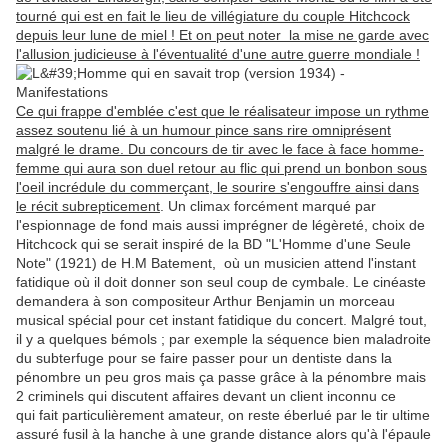
tourné qui est en fait le lieu de villégiature du couple Hitchcock
depuis leur lune de miel ! Et on peut noter la mise ne garde avec
l'allusion judicieuse à l'éventualité d'une autre guerre mondiale !
Ce qui frappe d'emblée c'est que le réalisateur impose un rythme
assez soutenu lié à un humour pince sans rire omniprésent
malgré le drame. Du concours de tir avec le face à face homme-
femme qui aura son duel retour au flic qui prend un bonbon sous
l'oeil incrédule du commerçant, le sourire s'engouffre ainsi dans
le récit subrepticement
. Un climax forcément marqué par
l'espionnage de fond mais aussi imprégner de légèreté, choix de
Hitchcock qui se serait inspiré de la BD "L'Homme d'une Seule
Note" (1921) de H.M Batement, où un musicien attend l'instant
fatidique où il doit donner son seul coup de cymbale. Le cinéaste
demandera à son compositeur Arthur Benjamin un morceau
musical spécial pour cet instant fatidique du concert. Malgré tout,
il y a quelques bémols ; par exemple la séquence bien maladroite
du subterfuge pour se faire passer pour un dentiste dans la
pénombre un peu gros mais ça passe grâce à la pénombre mais
2 criminels qui discutent affaires devant un client inconnu ce
qui fait particulièrement amateur, on reste éberlué par le tir ultime
assuré fusil à la hanche à une grande distance alors qu'à l'épaule