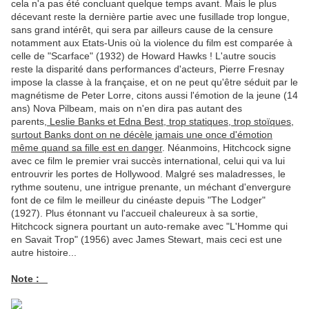
cela n'a pas été concluant quelque temps avant. Mais le plus
décevant reste la dernière partie avec une fusillade trop longue,
sans grand intérêt, qui sera par ailleurs cause de la censure
notamment aux Etats-Unis où la violence du film est comparée à
celle de "Scarface" (1932) de Howard Hawks ! L'autre soucis
reste la disparité dans performances d'acteurs, Pierre Fresnay
impose la classe à la française, et on ne peut qu'être séduit par le
magnétisme de Peter Lorre, citons aussi l'émotion de la jeune (14
ans) Nova Pilbeam, mais on n'en dira pas autant des
parents,
Leslie Banks et Edna Best, trop statiques, trop stoïques,
surtout Banks dont on ne décèle jamais une once d'émotion
même quand sa fille est en danger
. Néanmoins, Hitchcock signe
avec ce film le premier vrai succès international, celui qui va lui
entrouvrir les portes de Hollywood. Malgré ses maladresses, le
rythme soutenu, une intrigue prenante, un méchant d'envergure
font de ce film le meilleur du cinéaste depuis "The Lodger"
(1927). Plus étonnant vu l'accueil chaleureux à sa sortie,
Hitchcock signera pourtant un auto-remake avec "L'Homme qui
en Savait Trop" (1956) avec James Stewart, mais ceci est une
autre histoire...
Note :