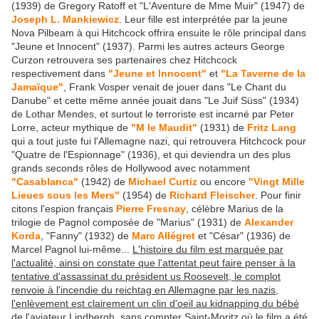
(1939) de Gregory Ratoff et "L'Aventure de Mme Muir" (1947) de
Joseph L. Mankiewicz
. Leur fille est interprétée par la jeune
Nova Pilbeam à qui Hitchcock offrira ensuite le rôle principal dans
"Jeune et Innocent" (1937). Parmi les autres acteurs George
Curzon retrouvera ses partenaires chez Hitchcock
respectivement dans
"Jeune et Innocent"
et
"La Taverne de la
Jamaïque"
, Frank Vosper venait de jouer dans "Le Chant du
Danube" et cette même année jouait dans "Le Juif Süss" (1934)
de Lothar Mendes, et surtout le terroriste est incarné par Peter
Lorre, acteur mythique de
"M le Maudit"
(1931) de
Fritz Lang
qui a tout juste fui l'Allemagne nazi, qui retrouvera Hitchcock pour
"Quatre de l'Espionnage" (1936), et qui deviendra un des plus
grands seconds rôles de Hollywood avec notamment
"Casablanca"
(1942) de
Michael Curtiz
ou encore
"Vingt Mille
Lieues sous les Mers"
(1954) de
Richard Fleischer
. Pour finir
citons l'espion français
Pierre Fresnay
, célèbre Marius de la
trilogie de Pagnol composée de "Marius" (1931) de
Alexander
Korda
, "Fanny" (1932) de
Marc Allégret
et "César" (1936) de
Marcel Pagnol lui-même...
L'histoire du film est marquée par
l'actualité, ainsi on constate que l'attentat peut faire penser à la
tentative d'assassinat du président us Roosevelt, le complot
renvoie à l'incendie du reichtag en Allemagne par les nazis,
l'enlèvement est clairement un clin d'oeil au kidnapping du bébé
de l'aviateur Lindbergh, sans compter Saint-Moritz où le film a été