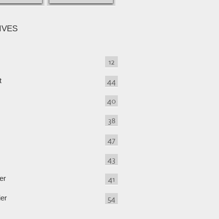
IVES
12
t
44
40
38
47
43
er
41
ier
54