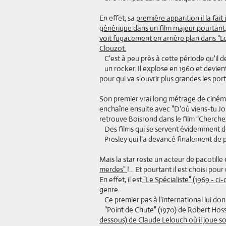
En effet, sa
première apparition il la fait
générique dans un film majeur pourtant, 
voit fugacement en arrière plan dans "L
Clouzot.
C'est à peu près à cette période qu'il d
un rocker. Il explose en 1960 et devient 
pour qui va s'ouvrir plus grandes les por
Son premier vrai long métrage de cinéma 
enchaîne ensuite avec "D'où viens-tu Joh
retrouve Boisrond dans le film "Cherchez 
Des films qui se servent évidemment de 
Presley qui l'a devancé finalement de 
Mais la star reste un acteur de pacotille et
merdes"
!... Et pourtant il est choisi p
En effet, il est
"Le Spécialiste" (1969 - ci
genre.
Ce premier pas à l'international lui do
"Point de Chute" (1970) de Robert Hoss
dessous) de Claude Lelouch où il joue s