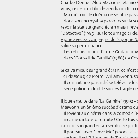
Charles Denner, Aldo Maccione et Lino V
vous, ce dernier film deviendra un film cu
Malgré tout, le cinéma ne semble pas v
donc son incroyable parcours sur la sc
revoir la star sur grand écran mais il re
"Détective" (1985 - sur le tournage ci-d
y joue avec sa compagne de l'époque N
salue sa performance.
Les retours pour le film de Godard ouvr
dans "Conseil de Famille" (1986) de Co
Si ça va mieux sur grand écran, ce n'est 
- ci-dessous) de Pierre-William Glenn, s
Il connait une parenthèse télévisuelle 
série policière dont le succès fragile 
Il joue ensuite dans "La Gamine" (1992 -
Maïwenn, un énième succès d'estime qui 
Il revient au cinéma dans la comédie "P
incarne un torero retraité ! Cette foi
carrière sur grand écran semble se profil
Il poursuit avec "Love Me" (2000 - ci-
surtout
il est "L'Homme du Train" (200