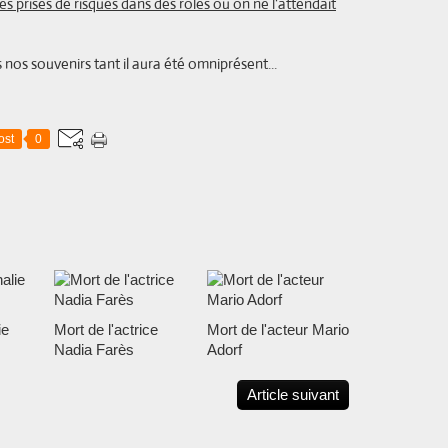
 ses prises de risques dans des rôles où on ne l'attendait
nos souvenirs tant il aura été omniprésent...
ost
0
ie
Mort de l'actrice
Mort de l'acteur Mario
Nadia Farès
Adorf
Article suivant