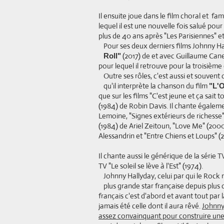
Il ensuite joue dans le film choral et fami
lequel il est une nouvelle fois salué pour
plus de 40 ans après "Les Parisiennes" et 
Pour ses deux derniers films Johnny H
(2017) de et avec Guillaume Cane
Roll"
pour lequel il retrouve pour la troisième
Outre ses rôles, c'est aussi et souven
qu'il interprète la chanson du film
"L'
que sur les films "C'est jeune et ça sait
(1984) de Robin Davis. Il chante égaleme
Lemoine, "Signes extérieurs de richesse
(1984) de Ariel Zeitoun, "Love Me" (2000
Alessandrin et "Entre Chiens et Loups" 
Il chante aussi le générique de la série T
TV "Le soleil se lève à l'Est" (1974).
Johnny Hallyday, celui par qui le Rock 
plus grande star française depuis plus d
français c'est d'abord et avant tout par 
jamais été celle dont il aura rêvé.
Johnny
assez convainquant pour construire une ca