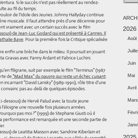
entura. Si le succès n'est pas réellement au rendez-
lte au fil du temps.
ouloir de l'Idole des Jeunes. Johnny Hallyday continue
ARCH
ène musicale. Il faut attendre près d'une décennie pour
vient vraiment avec un certain succès avec le film
2026
essous) de Jean-Luc Godard qui est présenté à Cannes. Il
Août
athalie Baye
. Pour la première fois la Critique spécialisée
Juille
e enfin une brèche dans le milieu. Il poursuit en jouant
sta Gravas avec Fanny Ardant et Fabrice Luchini.
Juin
qu'en filigrane, suit par exemple le film "Terminus" (1987
Mai
orte de
"Mad Max" du pauvre qui reste un échec cuisant
.
en incarnant "David Lansky" (1989-1990), rôle titre d'une
Avril
ne convainc pas au-delà de quelques épisodes.
Mars
 ci-dessous) de Hervé Palud avec la toute jeune
l'éloigne une nouvelle fois plusieurs années.
Févri
ourquoi pas moi ?" (1999) de Stephane Giusti où il
s sa performance est remarquée et une seconde partie de
Janv
er.
dessus) de Leatitia Masson avec Sandrine Kiberlain et
2025
2 - ci-dessous) de Patrice Leconte aux côtés du regretté