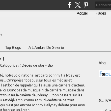
Accueil
Pages
rt
Top Blogs
A L'Ambre De Selenie
 !
blog
Catégories :
#Décès de star - Bio
té, notre Jojo national est parti, Johnny Hallyday est
ns... Omniprésent depuis sur tous les médias et
l est bon de rappeler qu'il a aussi une carrière d'acteur.
 ici.
Donc pas de musique ni de carrière musicale dans
ant tout sur le cinéma de Johnny
... Et on passera sur les
i est déjà archi connu et mutli-rediffusé partout.
SUIVE
 qui n'est pas encore Johnny Hallyday débute pour ainsi
t bien sur un écran.
Sui