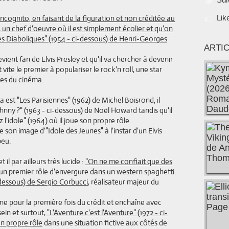
 incognito, en faisant de la figuration et non créditée au
Lik
un chef d'oeuvre où il est simplement écolier et qu'on
es Diaboliques" (1954 - ci-dessous) de Henri-Georges
ARTI
evient fan de Elvis Presley et qu'il va chercher à devenir
vite le premier à populariser le rock'n roll, une star
tes du cinéma.
est "Les Parisiennes" (1962) de Michel Boisrond, il
nny ?" (1963 - ci-dessous) de Noël Howard tandis qu'il
l'idole" (1964) où il joue son propre rôle.
son image d'"Idole des Jeunes" à l'instar d'un Elvis
peu.
 il par ailleurs très lucide :
"On ne me confiait que des
our un premier rôle d'envergure dans un western spaghetti.
-dessous) de Sergio Corbucci
, réalisateur majeur du
nne pour la première fois du crédit et enchaîne avec
ein et surtout,
"L'Aventure c'est l'Aventure" (1972 - ci-
on propre rôle
dans une situation fictive aux côtés de