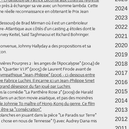
age près à échanger sa vie avec un homme lambda. Cette
2024
une réelle reconnaissance en obtenant le Prix Jean
2023
dessous) de Brad Mirman où il est un cambrioleur
2022
e-Atlantique aux côtés d'un casting 4 étoiles dont le
vey Keitel, Saïd Taghmaoui et Richard Bohringer.
2021
2020
convenue, Johnny Hallyday a des propositions et sa
açon.
2019
ivières Pourpres 2 : les anges de l'Apocalypse" (2004) de
2018
s "Quartier V.I.P." (2005) de Laurent Firode avant de
2017
 sympathique "Jean-Philippe" (2006 - ci-dessous entre
e Fabrice Luchini. Il incarne ici un Jean-Philippe Smet
2016
grand désespoir du fan joué par Luchini.
2015
ns la comédie "La Panthère Rose 2" (2009) de Harald
l dans un action movie asiatique, et pas des moindres
2014
de Johnnie To maître of Hong-Kong du genre. Ce film
 être sa "consécration".
2013
s planches en jouant dans la pièce "Le Paradis sur Terre"
2012
e chose en nous de Tennesse" !) avec Audrey Dana mis
2011