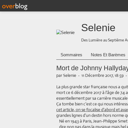
Selenie
Des Lumière au Septième A
Sommaires
Notes Et Barèmes
Mort de Johnny Hallyday
par Selenie
-
11 Décembre 2017, 18:59
-
La plus grande star française nous a quit
mort ce 6 décembre 2017 à l'âge de 74 a
essentiellement par sa carrière musicale i
Ça tombe bien c'est ce qui nous intéresse
cet article, on se focalise d'abord et av
grandes lignes d'un destin hors norme qu
Né en 1943 à Paris, Jean-Philippe Smet
dire non pas dans la musique mais bel e