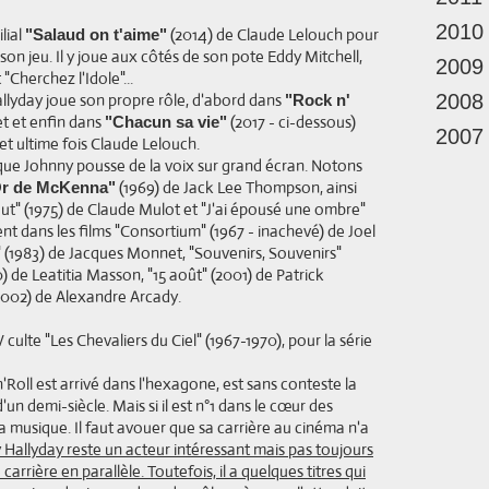
2010
lial
(2014) de Claude Lelouch pour
"Salaud on t'aime"
 son jeu. Il y joue aux côtés de son pote Eddy Mitchell,
2009
"Cherchez l'Idole"...
allyday joue son propre rôle, d'abord dans
2008
"Rock n'
t et enfin dans
(2017 - ci-dessous)
"Chacun sa vie"
2007
 et ultime fois Claude Lelouch.
t que Johnny pousse de la voix sur grand écran. Notons
(1969) de Jack Lee Thompson, ainsi
Or de McKenna"
 tout" (1975) de Claude Mulot et "J'ai épousé une ombre"
nt dans les films "Consortium" (1967 - inachevé) de Joel
" (1983) de Jacques Monnet, "Souvenirs, Souvenirs"
) de Leatitia Masson, "15 août" (2001) de Patrick
(2002) de Alexandre Arcady.
V culte "Les Chevaliers du Ciel" (1967-1970), pour la série
n'Roll est arrivé dans l'hexagone, est sans conteste la
'un demi-siècle. Mais si il est n°1 dans le cœur des
la musique. Il faut avouer que sa carrière au cinéma n'a
 Hallyday reste un acteur intéressant mais pas toujours
rrière en parallèle. Toutefois, il a quelques titres qui