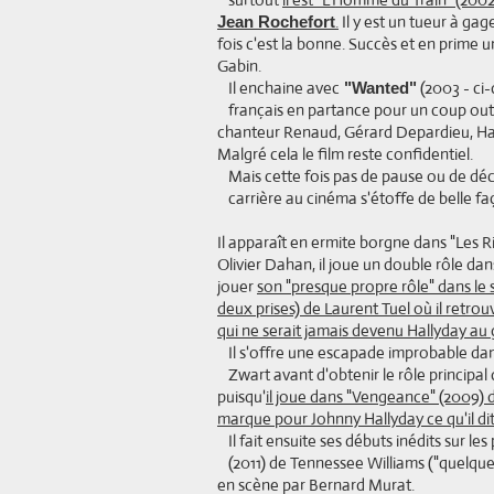
.
Il y est un tueur à g
Jean Rochefort
fois c'est la bonne. Succès et en prime 
Gabin.
Il enchaine avec
(2003 - ci-
"Wanted"
français en partance pour un coup outr
chanteur Renaud, Gérard Depardieu, Har
Malgré cela le film reste confidentiel.
Mais cette fois pas de pause ou de dé
carrière au cinéma s'étoffe de belle f
Il apparaît en ermite borgne dans "Les R
Olivier Dahan, il joue un double rôle dan
jouer
son "presque propre rôle" dans le
deux prises) de Laurent Tuel où il retrouv
qui ne serait jamais devenu Hallyday au 
Il s'offre une escapade improbable da
Zwart avant d'obtenir le rôle principa
puisqu'
il joue dans "Vengeance" (2009) 
marque pour Johnny Hallyday ce qu'il dit
Il fait ensuite ses débuts inédits sur le
(2011) de Tennessee Williams ("quelqu
en scène par Bernard Murat.