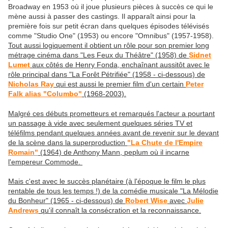
Broadway en 1953 où il joue plusieurs pièces à succès ce qui le
mène aussi à passer des castings. Il apparaît ainsi pour la
première fois sur petit écran dans quelques épisodes télévisés
comme "Studio One" (1953) ou encore "Omnibus" (1957-1958).
Tout aussi logiquement il obtient un rôle pour son premier long
métrage cinéma dans "Les Feux du Théâtre" (1958) de
Sidnet
Lumet
aux côtés de Henry Fonda, enchaînant aussitôt avec le
rôle principal dans "La Forêt Pétrifiée" (1958 - ci-dessous) de
Nicholas Ray
qui est aussi le premier film d'un certain
Peter
Falk alias "Columbo"
(1968-2003).
Malgré ces débuts prometteurs et remarqués l'acteur a pourtant
un passage à vide avec seulement quelques séries TV et
téléfilms pendant quelques années avant de revenir sur le devant
de la scène dans la superproduction
"La Chute de l'Empire
Romain"
(1964) de Anthony Mann, peplum où il incarne
l'empereur Commode.
Mais c'est avec le succès planétaire (à l'époque le film le plus
rentable de tous les temps !) de la comédie musicale "La Mélodie
du Bonheur" (1965 - ci-dessous) de
Robert Wise
avec
Julie
Andrews
qu'il connaît la consécration et la reconnaissance.