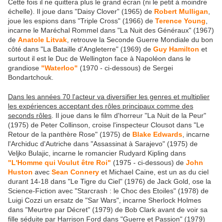
Cette fois il ne quittera plus le grand écran (ni le petit à moindre
échelle). Il joue dans "Daisy Clover" (1965) de
Robert Mulligan
,
joue les espions dans "Triple Cross" (1966) de
Terence Young
,
incarne le Maréchal Rommel dans "La Nuit des Généraux" (1967)
de
Anatole Litvak
, retrouve la Seconde Guerre Mondiale du bon
côté dans "La Bataille d'Angleterre" (1969) de
Guy Hamilton
et
surtout il est le Duc de Wellington face à Napoléon dans le
grandiose
"Waterloo"
(1970 - ci-dessous) de Sergei
Bondartchouk.
Dans les années 70 l'acteur va diversifier les genres et multiplier
les expériences acceptant des rôles principaux comme des
seconds rôles
. Il joue dans le film d'horreur "La Nuit de la Peur"
(1975) de Peter Collinson, croise l'inspecteur Clousot dans "Le
Retour de la panthère Rose" (1975) de
Blake Edwards
, incarne
l'Archiduc d'Autriche dans "Assassinat à Sarajevo" (1975) de
Veljko Bulajic, incarne le romancier Rudyard Kipling dans
"L'Homme qui Voulut être Roi"
(1975 - ci-dessous) de
John
Huston
avec
Sean Connery
et Michael Caine, est un as du ciel
durant 14-18 dans "Le Tigre du Ciel" (1976) de Jack Gold, ose la
Science-Fiction avec "Starcrash : le Choc des Etoiles" (1978) de
Luigi Cozzi un ersatz de "Sar Wars", incarne Sherlock Holmes
dans "Meurtre par Décret" (1979) de Bob Clark avant de voir sa
fille séduite par Harrison Ford dans "Guerre et Passion" (1979)