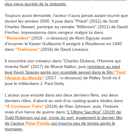
plus vieux lauréat de la statuette.
Toujours aussi demandé, l'acteur n'aura jamais autant tourné que
durant les années 2000. Il joue dans "Priest" (2011) de Scott
Charles Stewart, participe au remake "Millenium" (2011) de David
Fincher, impressionne dans vengeur malgré lui dans
"Remember"
(2015 - ci-dessous) de Atom Egoyan avant
d'incarner le Kaiser Guillaume II assigné à Résidence en 1940
dans
"Trahisons"
(2016) de David Leveaux.
Il rencontre son créateur dans "Charles Dickens, l'Homme qui
inventa Noël" (2017) de Bharat Nalluri, puis
remplace au pied
levé Kevin Spacey après son scandale sexuel dans le film
"Tout
l'Argent du Monde"
(2017 - ci-dessous) de Ridley Scott où il
joue le milliardaire J. Paul Getty.
L'acteur joue ensuite dans ses deux derniers films, ses deux
derniers rôles, d'abord au sein d'un casting quatre étoiles dans
"À Couteaux Tirés"
(2019) de Rian Johnson, puis, l'histoire
vraie d'un héros de guerre dans
"L'Ultime Sacrifice" (2019) de
Todd Robinson qui est, ironie du sort, également le dernier film
de l'acteur
Peter Fonda
qui mourra peu de temps après le
tournage.