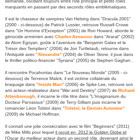
demandé, oscillant toujours entre rôle principal et petits rôles
marquants en passant par des seconds rôles emblématiques.
Il est le chasseur de vampires Van Helsing dans "Dracula 2001"
(2000 - ci-dessous) de Patrick Lussier, retrouve Russell Crowe
dans "Un Homme d'Exception" (2001) de Ron Howard, aborde le
génocide arménien avec
Charles Aznavour
dans "Ararat" (2002)
de Atom Egoyan, goûte à l'aventure de "Benjamin Gates et le
Trésor des Templiers" (2004) de Jon Turtletaub, retourne dans
l'Antiquité avec
"Alexandre"
(2004) de Oliver Stone, il joue dans
le thriller politico-financier "Syriana" (2005) de Stephen Gaghan...
Il rencontre Pocahontas dans "Le Nouveau Monde" (2005 - ci-
dessous) de Terrence Malick, il est victime collatérale du
braquage dans
"Inside Man"
(2006) de Spike Lee, retrouve son
ami acteur-réalisateur dans "War and Destiny" (2007) de
Richard
Attenborough
, il incarne le rôle titre dans "L'Imaginarium du
Docteur Parnassus" (2009) de Terry Gilliam puis incarne le
romancier Léon Tolstoï dans
"Tolstoï, le Dernier Automne"
(2009) de Michael Hoffman.
Il connaît une jolie consécration avec le film "Beginners" (2011)
de Mike Mills pour lequel
il reçoit en 2012 le Golden Globe et
l'Oscar du meilleur acteur dans un second rôle, devenant ainsi le