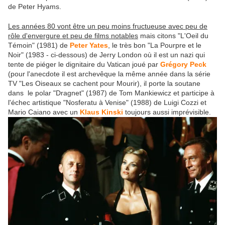
de Peter Hyams.
Les années 80 vont être un peu moins fructueuse avec peu de
rôle d'envergure et peu de films notables
mais citons "L'Oeil du
Témoin" (1981) de
Peter Yates
, le très bon "La Pourpre et le
Noir" (1983 - ci-dessous) de Jerry London où il est un nazi qui
tente de piéger le dignitaire du Vatican joué par
Grégory Peck
(pour l'anecdote il est archevêque la même année dans la série
TV "Les Oiseaux se cachent pour Mourir), il porte la soutane
dans le polar "Dragnet" (1987) de Tom Mankiewicz et participe à
l'échec artistique "Nosferatu à Venise" (1988) de Luigi Cozzi et
Mario Caiano avec un
Klaus Kinski
toujours aussi imprévisible.