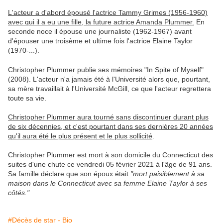
L'acteur a d'abord épousé l'actrice Tammy Grimes (1956-1960)
avec qui il a eu une fille, la future actrice Amanda Plummer.
En
seconde noce il épouse une journaliste (1962-1967) avant
d'épouser une troisème et ultime fois l'actrice Elaine Taylor
(1970-...).
Christopher Plummer publie ses mémoires "In Spite of Myself"
(2008). L'acteur n'a jamais été à l'Université alors que, pourtant,
sa mère travaillait à l'Université McGill, ce que l'acteur regrettera
toute sa vie.
Christopher Plummer aura tourné sans discontinuer durant plus
de six décennies, et c'est pourtant dans ses dernières 20 années
qu'il aura été le plus présent et le plus sollicité
.
Christopher Plummer est mort à son domicile du Connecticut des
suites d'une chute ce vendredi 05 février 2021 à l'âge de 91 ans.
Sa famille déclare que son époux était
"mort paisiblement à sa
maison dans le Connecticut avec sa femme Elaine Taylor à ses
côtés."
#Décès de star - Bio