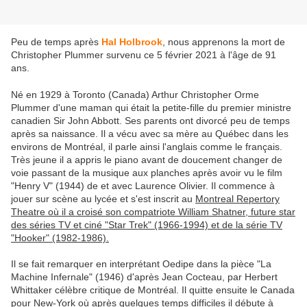
Peu de temps après
Hal Holbrook
, nous apprenons la mort de
Christopher Plummer survenu ce 5 février 2021 à l'âge de 91
ans.
Né en 1929 à Toronto (Canada) Arthur Christopher Orme
Plummer d'une maman qui était la petite-fille du premier ministre
canadien Sir John Abbott. Ses parents ont divorcé peu de temps
après sa naissance. Il a vécu avec sa mère au Québec dans les
environs de Montréal, il parle ainsi l'anglais comme le français.
Très jeune il a appris le piano avant de doucement changer de
voie passant de la musique aux planches après avoir vu le film
"Henry V" (1944) de et avec Laurence Olivier. Il commence à
jouer sur scène au lycée et s'est inscrit au
Montreal Repertory
Theatre où il a croisé son compatriote William Shatner, future star
des séries TV et ciné "Star Trek" (1966-1994) et de la série TV
"Hooker" (1982-1986).
Il se fait remarquer en interprétant Oedipe dans la pièce "La
Machine Infernale" (1946) d'après Jean Cocteau, par Herbert
Whittaker célèbre critique de Montréal. Il quitte ensuite le Canada
pour New-York où après quelques temps difficiles il débute à