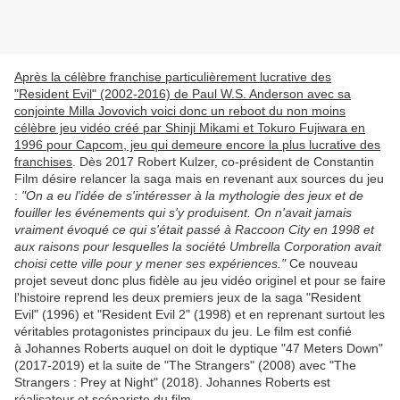
Après la célèbre franchise particulièrement lucrative des
"Resident Evil" (2002-2016) de Paul W.S. Anderson avec sa
conjointe Milla Jovovich voici donc un reboot du non moins
célèbre jeu vidéo créé par Shinji Mikami et Tokuro Fujiwara en
1996 pour Capcom, jeu qui demeure encore la plus lucrative des
franchises
. Dès 2017 Robert Kulzer, co-président de Constantin
Film désire relancer la saga mais en revenant aux sources du jeu
:
"On a eu l'idée de s'intéresser à la mythologie des jeux et de
fouiller les événements qui s'y produisent. On n'avait jamais
vraiment évoqué ce qui s'était passé à Raccoon City en 1998 et
aux raisons pour lesquelles la société Umbrella Corporation avait
choisi cette ville pour y mener ses expériences."
Ce nouveau
projet seveut donc plus fidèle au jeu vidéo originel et pour se faire
l'histoire reprend les deux premiers jeux de la saga "Resident
Evil" (1996) et "Resident Evil 2" (1998) et en reprenant surtout les
véritables protagonistes principaux du jeu. Le film est confié
à Johannes Roberts auquel on doit le dyptique "47 Meters Down"
(2017-2019) et la suite de "The Strangers" (2008) avec "The
Strangers : Prey at Night" (2018). Johannes Roberts est
réalisateur et scénariste du film...