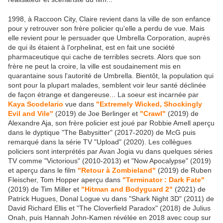
1998, à Raccoon City, Claire revient dans la ville de son enfance
pour y retrouver son frère policier qu'elle a perdu de vue. Mais
elle revient pour le persuader que Umbrella Corporation, auprès
de qui ils étaient à l'orphelinat, est en fait une société
pharmaceutique qui cache de terribles secrets. Alors que son
frère ne peut la croire, la ville est soudainement mis en
quarantaine sous l'autorité de Umbrella. Bientôt, la population qui
sont pour la plupart malades, semblent voir leur santé déclinée
de façon étrange et dangereuse... La soeur est incarnée par
Kaya Scodelario
vue dans
"Extremely Wicked, Shockingly
Evil and Vile"
(2019) de Joe Berlinger et
"Crawl"
(2019) de
Alexandre Aja, son frère policier est joué par Robbie Amell aperçu
dans le dyptique "The Babysitter" (2017-2020) de McG puis
remarqué dans la série TV "Upload" (2020). Les collègues
policiers sont interprétés par Avan Jogia vu dans quelques séries
TV comme "Victorious" (2010-2013) et "Now Apocalypse" (2019)
et aperçu dans le film
"Retour à Zombieland"
(2019) de Ruben
Fleischer, Tom Hopper aperçu dans
"Terminator : Dark Fate"
(2019) de Tim Miller et
"Hitman and Bodyguard 2"
(2021) de
Patrick Hugues, Donal Logue vu dans "Shark Night 3D" (2011) de
David Richard Ellis et "The Cloverfield Paradox" (2018) de Julius
Onah, puis Hannah John-Kamen révélée en 2018 avec coup sur