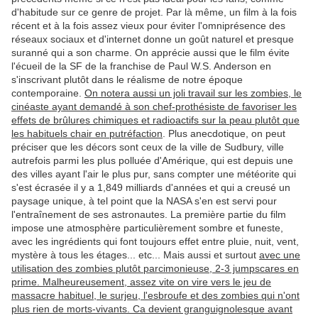
d'habitude sur ce genre de projet. Par là même, un film à la fois
récent et à la fois assez vieux pour éviter l'omniprésence des
réseaux sociaux et d'internet donne un goût naturel et presque
suranné qui a son charme. On apprécie aussi que le film évite
l'écueil de la SF de la franchise de Paul W.S. Anderson en
s'inscrivant plutôt dans le réalisme de notre époque
contemporaine.
On notera aussi un joli travail sur les zombies, le
cinéaste ayant demandé à son chef-prothésiste de favoriser les
effets de brûlures chimiques et radioactifs sur la peau plutôt que
les habituels chair en putréfaction
. Plus anecdotique, on peut
préciser que les décors sont ceux de la ville de Sudbury, ville
autrefois parmi les plus polluée d'Amérique, qui est depuis une
des villes ayant l'air le plus pur, sans compter une météorite qui
s'est écrasée il y a 1,849 milliards d'années et qui a creusé un
paysage unique, à tel point que la NASA s'en est servi pour
l'entraînement de ses astronautes. La première partie du film
impose une atmosphère particulièrement sombre et funeste,
avec les ingrédients qui font toujours effet entre pluie, nuit, vent,
mystère à tous les étages... etc... Mais aussi et surtout
avec une
utilisation des zombies plutôt parcimonieuse, 2-3 jumpscares en
prime. Malheureusement, assez vite on vire vers le jeu de
massacre habituel, le surjeu, l'esbroufe et des zombies qui n'ont
plus rien de morts-vivants. Ca devient granguignolesque avant