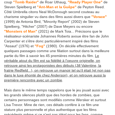
coup
"Tomb Raider"
de Roar Uthaug,
"Ready Player One"
de
Steven Spielberg et
"Ant-Man et la Guêpe"
de Peyton Reed.
Côté Umbrella citons Neal McDonough second couteau au
charisme singulier vu dans des films aussi divers que
"Vorace"
(1999) de Antonia Bird, "Minority Report" (2002) de Steven
Spielberg, "Hitcher" (2007) de Dave Meyers ou encore
"Monsters of Man"
(2021) de Mark Toia... Précisons que le
réalisateur-scénariste Johannes Roberts avoue être fan de John
Carpenter et s'être donc particulièrement inspiré des films
"Assaut" (1976) et
"Fog"
(1980). On décèle effectivement
quelques passages comme une filiation surtout dans la meilleure
partie du film à savoir les 45 premières minutes du film.
Le
véritable atout du film est sa fidélité à l'oeuvre originelle, on
retrouve ainsi les protagonistes des débuts (Jill Valentine, la
fratrie Redfield...), on retrouve un manoir tel qu'il était (et non pas
dans le luxe éhonté de chez Anderson), et on retrouve aussi la
première rencontre avec un zombie
.
Mais dans le même temps rappelons que le jeu jouait aussi avec
les grands silences plutôt que des hordes de zombies, que
certains personnages sont modifiés comme Wersker et surtout
Lisa Trevor. Mine de rien, ces détails confère à ce film une
stature plus personnelle et plus authentique que les films
précédents même si ce n'est pas idéal pour les fans, comme