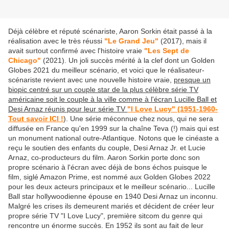
Déjà célèbre et réputé scénariste, Aaron Sorkin était passé à la
réalisation avec le très réussi
"Le Grand Jeu"
(2017), mais il
avait surtout confirmé avec l'histoire vraie
"Les Sept de
Chicago"
(2021). Un joli succès mérité à la clef dont un Golden
Globes 2021 du meilleur scénario, et voici que le réalisateur-
scénariste revient avec une nouvelle histoire vraie,
presque un
biopic centré sur un couple star de la plus célèbre série TV
américaine soit le couple à la ville comme à l'écran Lucille Ball et
Desi Arnaz réunis pour leur série TV
"I Love Lucy" (1951-1960-
Tout savoir ICI !
). Une série méconnue chez nous, qui ne sera
diffusée en France qu'en 1999 sur la chaîne Teva (!) mais qui est
un monument national outre-Atlantique. Notons que le cinéaste a
reçu le soutien des enfants du couple, Desi Arnaz Jr. et Lucie
Arnaz, co-producteurs du film. Aaron Sorkin porte donc son
propre scénario à l'écran avec déjà de bons échos puisque le
film, siglé Amazon Prime, est nommé aux Golden Globes 2022
pour les deux acteurs principaux et le meilleur scénario... Lucille
Ball star hollywoodienne épouse en 1940 Desi Arnaz un inconnu.
Malgré les crises ils demeurent mariés et décident de créer leur
propre série TV "I Love Lucy", première sitcom du genre qui
rencontre un énorme succès. En 1952 ils sont au fait de leur