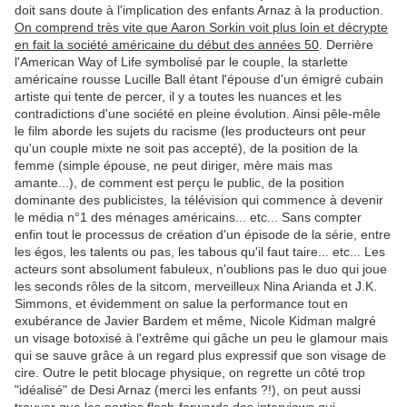
doit sans doute à l'implication des enfants Arnaz à la production.
On comprend très vite que Aaron Sorkin voit plus loin et décrypte
en fait la société américaine du début des années 50
. Derrière
l'American Way of Life symbolisé par le couple, la starlette
américaine rousse Lucille Ball étant l'épouse d'un émigré cubain
artiste qui tente de percer, il y a toutes les nuances et les
contradictions d'une société en pleine évolution. Ainsi pêle-mêle
le film aborde les sujets du racisme (les producteurs ont peur
qu'un couple mixte ne soit pas accepté), de la position de la
femme (simple épouse, ne peut diriger, mère mais mas
amante...), de comment est perçu le public, de la position
dominante des publicistes, la télévision qui commence à devenir
le média n°1 des ménages américains... etc... Sans compter
enfin tout le processus de création d'un épisode de la série, entre
les égos, les talents ou pas, les tabous qu'il faut taire... etc... Les
acteurs sont absolument fabuleux, n'oublions pas le duo qui joue
les seconds rôles de la sitcom, merveilleux Nina Arianda et J.K.
Simmons, et évidemment on salue la performance tout en
exubérance de Javier Bardem et même, Nicole Kidman malgré
un visage botoxisé à l'extrême qui gâche un peu le glamour mais
qui se sauve grâce à un regard plus expressif que son visage de
cire. Outre le petit blocage physique, on regrette un côté trop
"idéalisé" de Desi Arnaz (merci les enfants ?!), on peut aussi