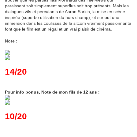
trouver que les parties flash-forwards des interviews qui
paraissent soit simplement superflus soit trop présents. Mais les
dialogues vifs et percutants de Aaron Sorkin, la mise en scène
inspirée (superbe utilisation du hors champ), et surtout une
immersion dans les coulisses de la sitcom vraiment passionnante
font que le film est un régal et un vrai plaisir de cinéma.
Note :
14/20
Pour info bonus, Note de mon fils de 12 ans :
10/20