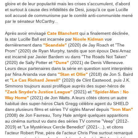
gloire et de leur popularité mais les crises s'accumulent, d'abord
et surtout à cause des infidélités de Desi, jusqu'à ce que Lucille
soit accusé de communisme par le comité anti-communiste mené
par le sénateur McCarthy...
Après avoir envisagé
Cate Blanchett
qui a finalement déclinée,
la star Lucille Ball est incarnée par
Nicole Kidman
vue
dernièrement dans
"Scandale"
(2020) de Jay Roach et "The
Prom" (2020) de Ryan Murphy, tandis que son époux Desi Arnaz
est incarné par Javier Bardem vu dans "The Roads Not Taken"
(2020) de Sally Potter et
"Dune"
(2021) de Denis Villeneuve.
Leurs deux partenaires dans la série en question sont interprétés
par Nina Arianda vue dans
"Stan et Ollie"
(2018) de Jon S. Baird
et
"Le Cas Richard Jewell"
(2020) de Clint Eastwood, puis J.K.
Simmons toujours aussi prolifique auprès des super-héros de
"Zack Snyder's Justice League"
(2021) et
"Spider-Man : No
Way Home"
(2021) de Jon Watts. A leurs côtés citons un autre
habitué des super-héros Clark Gregg célèbre agent du SHIELD
dans plusieurs films et séries TV siglés Marvel depuis
"Iron Man"
(2008) de Jon Favreau, Tony Hale amlgré quelques apparitions
au cinéma surtout vu dans des séries TV comme "Veep" (2012-
2019) et "Le Mystérieux Cercle Benedict" (2021-...), et citons
l'acteur Robert Pine, père de l'acteur Chris Pine surtout remarqué