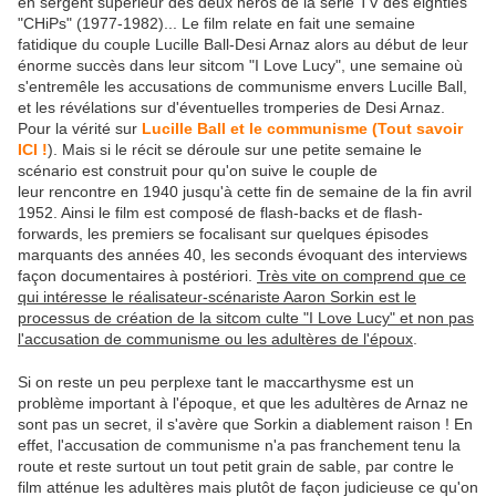
en sergent supérieur des deux héros de la série TV des eighties
"CHiPs" (1977-1982)... Le film relate en fait une semaine
fatidique du couple Lucille Ball-Desi Arnaz alors au début de leur
énorme succès dans leur sitcom "I Love Lucy", une semaine où
s'entremêle les accusations de communisme envers Lucille Ball,
et les révélations sur d'éventuelles tromperies de Desi Arnaz.
Pour la vérité sur
Lucille Ball et le communisme (Tout savoir
ICI !
). Mais si le récit se déroule sur une petite semaine le
scénario est construit pour qu'on suive le couple de
leur rencontre en 1940 jusqu'à cette fin de semaine de la fin avril
1952. Ainsi le film est composé de flash-backs et de flash-
forwards, les premiers se focalisant sur quelques épisodes
marquants des années 40, les seconds évoquant des interviews
façon documentaires à postériori.
Très vite on comprend que ce
qui intéresse le réalisateur-scénariste Aaron Sorkin est le
processus de création de la sitcom culte "I Love Lucy" et non pas
l'accusation de communisme ou les adultères de l'époux
.
Si on reste un peu perplexe tant le maccarthysme est un
problème important à l'époque, et que les adultères de Arnaz ne
sont pas un secret, il s'avère que Sorkin a diablement raison ! En
effet, l'accusation de communisme n'a pas franchement tenu la
route et reste surtout un tout petit grain de sable, par contre le
film atténue les adultères mais plutôt de façon judicieuse ce qu'on