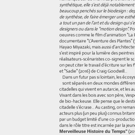
synthétique, elle s'est déjà notablement
beaucoup penchés sur le biodesign : dep
de synthèse, de faire émerger une esthét
a tout un pan de l'art et du design qui s'
designers ou dans le "motion design".
Pou
oeuvres comme le film d'animation "La P
documentaire "L'Aventure des Plantes" (
Hayao Miyazaki, mais aussi d'architecte
s'est inspiré pour la lumière des peint
réalisateurs-scénaristes co-signent le s
on peut citer le travail d'écriture sur les
et "Sadie" (2016) de Craig Goodwill...
Dans un futur pas si lointain, les éco
sont séparés en deux mondes différents
citadelles qui vivent en autarcie, et les
Vivant dans les bois avec son père, Ves
de bio-hackeuse. Elle pense que le dest
citadelle s'écrase... Au casting, on rema
acteurs plus (un peu plus) connus britann
par un budget limité d'une co-production 
dans le rôle titre est incarnée par la j
(20
Merveilleuse Histoire du Temps"