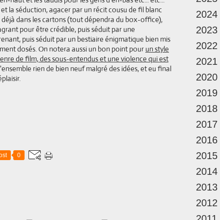
 la séduction, agacer par un récit cousu de fil blanc
2024
te déjà dans les cartons (tout dépendra du box-office),
grant pour être crédible, puis séduit par une
2023
enant, puis séduit par un bestiaire énigmatique bien mis
2022
mment dosés. On notera aussi un bon point pour
un style
enre de film, des sous-entendus et une violence qui est
2021
l'ensemble rien de bien neuf malgré des idées, et eu final
2020
plaisir.
2019
2018
2017
2016
2015
ost
0
2014
2013
2012
2011