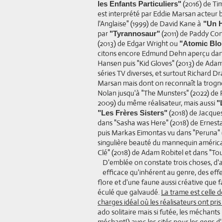
(2016) de Tim
les Enfants Particuliers"
est interprété par Eddie Marsan acteur b
l'Anglaise" (1999) de David Kane à
"Un H
par
(2011) de Paddy Con
"Tyrannosaur"
(2013) de Edgar Wright ou
"Atomic Bl
citons encore Edmund Dehn aperçu dans 
Hansen puis "Kid Gloves" (2013) de Ad
séries TV diverses, et surtout Richard 
Marsan mais dont on reconnaît la trog
Nolan jusqu'à "The Munsters" (2022) de
2009) du même réalisateur, mais aussi
"
(2018) de Jacques
"Les Frères Sisters"
dans "Sasha was Here" (2018) de Ernestas
puis Markas Eimontas vu dans "Peruna" (
singulière beauté du mannequin américa
Clé" (2018) de Adam Robitel et dans "Tou
D'emblée on constate trois choses, d'
efficace qu'inhérent au genre, des eff
flore et d'une faune aussi créative que
éculé que galvaudé.
La trame est celle d
charges idéal où les réalisateurs ont pri
ado solitaire mais si futée, les méchants
méchant!) avec les cités pour les gens d'e