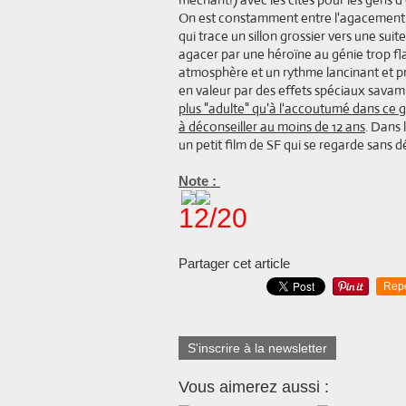
On est constamment entre l'agacement et
qui trace un sillon grossier vers une sui
agacer par une héroïne au génie trop fla
atmosphère et un rythme lancinant et pr
en valeur par des effets spéciaux sava
plus "adulte" qu'à l'accoutumé dans ce g
à déconseiller au moins de 12 ans
. Dans 
un petit film de SF qui se regarde sans dé
Note :
12/20
Partager cet article
Rep
S'inscrire à la newsletter
Vous aimerez aussi :