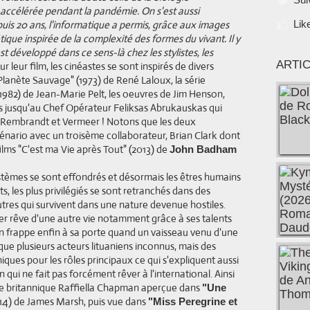
 accélérée pendant la pandémie. On s'est aussi
uis 20 ans, l'informatique a permis, grâce aux images
Lik
ique inspirée de la complexité des formes du vivant. Il y
est développé dans ce sens-là chez les stylistes, les
ARTI
r leur film, les cinéastes se sont inspirés de divers
lanète Sauvage" (1973) de René Laloux, la série
1982) de Jean-Marie Pelt, les oeuvres de Jim Henson,
s jusqu'au Chef Opérateur Feliksas Abrukauskas qui
res Rembrandt et Vermeer ! Notons que les deux
cénario avec un troisème collaborateur, Brian Clark dont
 films "C'est ma Vie après Tout" (2013) de
John Badham
systèmes se sont effondrés et désormais les êtres humains
, les plus privilégiés se sont retranchés dans des
 autres qui survivent dans une nature devenue hostiles.
per rêve d'une autre vie notamment grâce à ses talents
in frappe enfin à sa porte quand un vaisseau venu d'une
rque plusieurs acteurs lituaniens inconnus, mais des
iques pour les rôles principaux ce qui s'expliquent aussi
qui ne fait pas forcément rêver à l'international. Ainsi
eune britannique Raffiella Chapman aperçue dans
"Une
14) de James Marsh, puis vue dans
"Miss Peregrine et