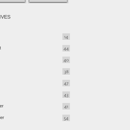
IVES
14
t
44
40
38
47
43
er
41
ier
54