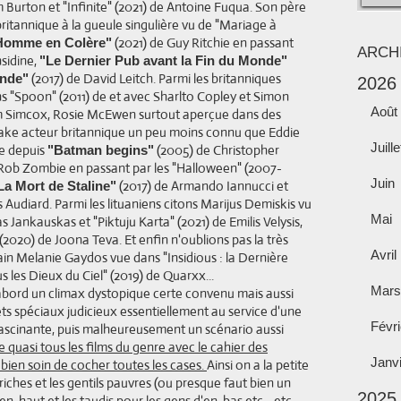
 Burton et "Infinite" (2021) de Antoine Fuqua. Son père
ritannique à la gueule singulière vu de "Mariage à
(2021) de Guy Ritchie en passant
omme en Colère"
ARCH
sidine,
"Le Dernier Pub avant la Fin du Monde"
(2017) de David Leitch. Parmi les britanniques
onde"
2026
"Spoon" (2011) de et avec Sharlto Copley et Simon
Août
am Simcox, Rosie McEwen surtout aperçue dans des
Drake acteur britannique un peu moins connu que Eddie
Juille
ne depuis
(2005) de Christopher
"Batman begins"
 Rob Zombie en passant par les "Halloween" (2007-
Juin
(2017) de Armando Iannucci et
La Mort de Staline"
 Audiard. Parmi les lituaniens citons Marijus Demiskis vu
Mai
 Jankauskas et "Piktuju Karta" (2021) de Emilis Velysis,
2020) de Joona Teva. Et enfin n'oublions pas la très
Avril
in Melanie Gaydos vue dans "Insidious : la Dernière
s les Dieux du Ciel" (2019) de Quarxx...
Mars
abord un climax dystopique certe convenu mais aussi
ets spéciaux judicieux essentiellement au service d'une
Févri
 fascinante, puis malheureusement un scénario aussi
e quasi tous les films du genre avec le cahier des
Janv
s bien soin de cocher toutes les cases.
Ainsi on a la petite
 riches et les gentils pauvres (ou presque faut bien un
2025
n-haut et les taudis pour les gens d'en-bas etc... etc...