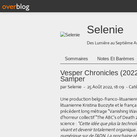
Selenie
Des Lumière au Septième A
Sommaires
Notes Et Barèmes
Vesper Chronicles (2022
Samper
par Selenie
-
25 Août 2022, 18:09
-
Caté
Une production belgo-franco-lituanienne
lituanienne Kristina Buozyte et le frança
précédent long métrage "Vanishing Waves"
d'horreur collectif "The ABC's of Death 2"
science :
"Cette idée que plus la technolo
vivant et devenir totalement organique
numérique sur de l'ADN. La prochaine rév