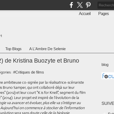
Accueil
Pages
rt
Top Blogs
A L'Ambre De Selenie
) de Kristina Buozyte et Bruno
blog
gories :
#Critiques de films
 ambitieuse co-signée par la réalisatrice-scénariste
is Bruno Samper, qui ont collaboré déjà sur leur
 (2012) et leur court "K is for Knell", segment du film
 (2014). Leur projet est inspiré de l'évolution de la
gie va avancer et évoluer, plus elle va s'intégrer au
SUIVE
. Aujourd'hui on commence à stocker de l'information
olution sera sans doute celle de la biologie
Sui