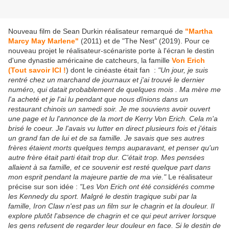
Nouveau film de Sean Durkin réalisateur remarqué de
"Martha
Marcy May Marlene"
(2011) et de "The Nest" (2019). Pour ce
nouveau projet le réalisateur-scénariste porte à l'écran le destin
d'une dynastie américaine de catcheurs, la famille
Von Erich
(Tout savoir ICI !
) dont le cinéaste était fan :
"Un jour, je suis
rentré chez un marchand de journaux et j'ai trouvé le dernier
numéro, qui datait probablement de quelques mois . Ma mère me
l'a acheté et je l'ai lu pendant que nous dînions dans un
restaurant chinois un samedi soir. Je me souviens avoir ouvert
une page et lu l'annonce de la mort de Kerry Von Erich. Cela m'a
brisé le coeur. Je l'avais vu lutter en direct plusieurs fois et j'étais
un grand fan de lui et de sa famille. Je savais que ses autres
frères étaient morts quelques temps auparavant, et penser qu'un
autre frère était parti était trop dur. C'était trop. Mes pensées
allaient à sa famille, et ce souvenir est resté quelque part dans
mon esprit pendant la majeure partie de ma vie."
Le réalisateur
précise sur son idée :
"Les Von Erich ont été considérés comme
les Kennedy du sport. Malgré le destin tragique subi par la
famille, Iron Claw n'est pas un film sur le chagrin et la douleur. Il
explore plutôt l'absence de chagrin et ce qui peut arriver lorsque
les gens refusent de regarder leur douleur en face. Si le destin de