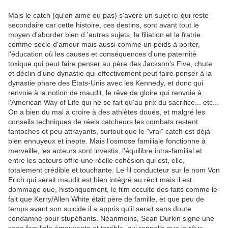
Mais le catch (qu'on aime ou pas) s'avère un sujet ici qui reste
secondaire car cette histoire, ces destins, sont avant tout le
moyen d'aborder bien d 'autres sujets, la filiation et la fratrie
comme socle d'amour mais aussi comme un poids à porter,
l'éducation où les causes et conséquences d'une paternité
toxique qui peut faire penser au père des Jackson's Five, chute
et déclin d'une dynastie qui effectivement peut faire penser à la
dynastie phare des Etats-Unis avec les Kennedy, et donc qui
renvoie à la notion de maudit, le rêve de gloire qui renvoie à
l'American Way of Life qui ne se fait qu'au prix du sacrifice... etc...
On a bien du mal à croire à des athlètes doués, et malgré les
conseils techniques de réels catcheurs les combats restent
fantoches et peu attrayants, surtout que le "vrai" catch est déjà
bien ennuyeux et inepte. Mais l'osmose familiale fonctionne à
merveille, les acteurs sont investis, l'équilibre intra-familial et
entre les acteurs offre une réelle cohésion qui est, elle,
totalement crédible et touchante. Le fil conducteur sur le nom Von
Erich qui serait maudit est bien intégré au récit mais il est
dommage que, historiquement, le film occulte des faits comme le
fait que Kerry/Allen White était père de famille, et que peu de
temps avant son suicide il a appris qu'il serait sans doute
condamné pour stupéfiants. Néanmoins, Sean Durkin signe une