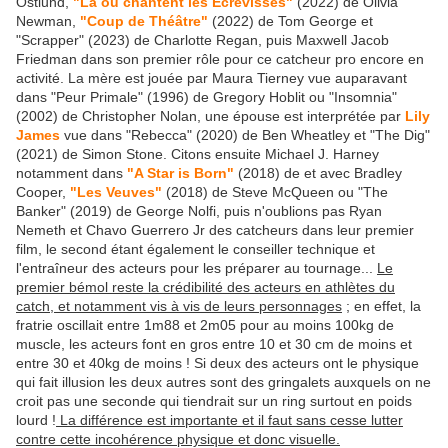
Östlund,
"Là où chantent les Ecrevisses"
(2022) de Olivia
Newman,
"Coup de Théâtre"
(2022) de Tom George et
"Scrapper" (2023) de Charlotte Regan, puis Maxwell Jacob
Friedman dans son premier rôle pour ce catcheur pro encore en
activité. La mère est jouée par Maura Tierney vue auparavant
dans "Peur Primale" (1996) de Gregory Hoblit ou "Insomnia"
(2002) de Christopher Nolan, une épouse est interprétée par
Lily
James
vue dans "Rebecca" (2020) de Ben Wheatley et "The Dig"
(2021) de Simon Stone. Citons ensuite Michael J. Harney
notamment dans
"A Star is Born"
(2018) de et avec Bradley
Cooper,
"Les Veuves"
(2018) de Steve McQueen ou "The
Banker" (2019) de George Nolfi, puis n'oublions pas Ryan
Nemeth et Chavo Guerrero Jr des catcheurs dans leur premier
film, le second étant également le conseiller technique et
l'entraîneur des acteurs pour les préparer au tournage...
Le
premier bémol reste la crédibilité des acteurs en athlètes du
catch, et notamment vis à vis de leurs personnages
; en effet, la
fratrie oscillait entre 1m88 et 2m05 pour au moins 100kg de
muscle, les acteurs font en gros entre 10 et 30 cm de moins et
entre 30 et 40kg de moins ! Si deux des acteurs ont le physique
qui fait illusion les deux autres sont des gringalets auxquels on ne
croit pas une seconde qui tiendrait sur un ring surtout en poids
lourd !
La différence est importante et il faut sans cesse lutter
contre cette incohérence physique et donc visuelle.