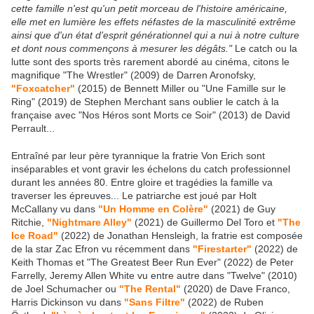
cette famille n'est qu'un petit morceau de l'histoire américaine,
elle met en lumière les effets néfastes de la masculinité extrême
ainsi que d'un état d'esprit générationnel qui a nui à notre culture
et dont nous commençons à mesurer les dégâts."
Le catch ou la
lutte sont des sports très rarement abordé au cinéma, citons le
magnifique "The Wrestler" (2009) de Darren Aronofsky,
"Foxcatcher"
(2015) de Bennett Miller ou "Une Famille sur le
Ring" (2019) de Stephen Merchant sans oublier le catch à la
française avec "Nos Héros sont Morts ce Soir" (2013) de David
Perrault...
Entraîné par leur père tyrannique la fratrie Von Erich sont
inséparables et vont gravir les échelons du catch professionnel
durant les années 80. Entre gloire et tragédies la famille va
traverser les épreuves... Le patriarche est joué par Holt
McCallany vu dans
"Un Homme en Colère"
(2021) de Guy
Ritchie,
"Nightmare Alley"
(2021) de Guillermo Del Toro et
"The
Ice Road"
(2022) de Jonathan Hensleigh, la fratrie est composée
de la star Zac Efron vu récemment dans
"Firestarter"
(2022) de
Keith Thomas et "The Greatest Beer Run Ever" (2022) de Peter
Farrelly, Jeremy Allen White vu entre autre dans "Twelve" (2010)
de Joel Schumacher ou
"The Rental"
(2020) de Dave Franco,
Harris Dickinson vu dans
"Sans Filtre"
(2022) de Ruben