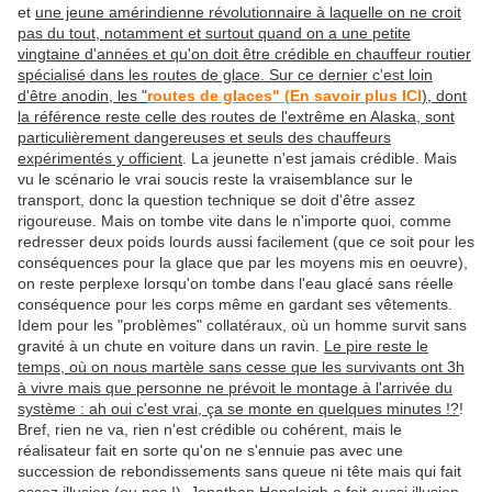
et
une jeune amérindienne révolutionnaire à laquelle on ne croit
pas du tout, notamment et surtout quand on a une petite
vingtaine d'années et qu'on doit être crédible en chauffeur routier
spécialisé dans les routes de glace. Sur ce dernier c'est loin
d'être anodin, les "
routes de glaces" (En savoir plus ICI
), dont
la référence reste celle des routes de l'extrême en Alaska, sont
particulièrement dangereuses et seuls des chauffeurs
expérimentés y officient
. La jeunette n'est jamais crédible. Mais
vu le scénario le vrai soucis reste la vraisemblance sur le
transport, donc la question technique se doit d'être assez
rigoureuse. Mais on tombe vite dans le n'importe quoi, comme
redresser deux poids lourds aussi facilement (que ce soit pour les
conséquences pour la glace que par les moyens mis en oeuvre),
on reste perplexe lorsqu'on tombe dans l'eau glacé sans réelle
conséquence pour les corps même en gardant ses vêtements.
Idem pour les "problèmes" collatéraux, où un homme survit sans
gravité à un chute en voiture dans un ravin.
Le pire reste le
temps, où on nous martèle sans cesse que les survivants ont 3h
à vivre mais que personne ne prévoit le montage à l'arrivée du
système : ah oui c'est vrai, ça se monte en quelques minutes !?
!
Bref, rien ne va, rien n'est crédible ou cohérent, mais le
réalisateur fait en sorte qu'on ne s'ennuie pas avec une
succession de rebondissements sans queue ni tête mais qui fait