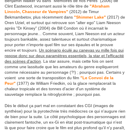
Benjamin Walker vu dans "Mémoires de nos Pères" (2006) de
Clint Eastwood, incarnant aussi le rôle titre de
"Abraham
Lincoln, Chasseur de Vampires"
(2012) de Timur
Bekmambetov, plus récemment dans
"Shimmer Lake"
(2017) de
Oren Uziel, et surtout qui retrouve son "alter ego" Liam Neeson
après "Dr Kinsey" (2004) de Bill Condon où il incarnait le
personnage jeune... Comme souvent, Liam Neeson est un acteur
toujours bankable, assez talentueux et surtout charismatique
pour porter n'importe quel film sur ses épaules et le prouve
encire et toujours.
Un scénario éculé au canevas vu mille fois qui
repose donc sur deux paramètres essentiels, la star et l'efficacité
des scènes d'action
. La star assure, mais cette fois on sent
comme une lassitude que les amateurs du genre expliqueront
comme nécessaire au personnage (?!) ; pourquoi pas. Certains y
voient une sorte de transposition du film
"Le Convoi de la
Peur"
(1977) de William Friedkin, où la glace remplacerait la
chaleur tropicale et des tonnes d'acier d'un système de
sauvetage remplace la nitroglycérine ; pourquoi pas.
Dès le début ça part mal en constatant des CGI (images de
synthèse) pour la pyrotechnie très médiocres ce qui n'augure rien
de bien pour la suite. Le côté psychologique des personnages est
clairement fantoche, un ex-Gi en état post-traumatique qui n'est
là que pour faire croire que le film est plus profond qu'il n'y paraît,