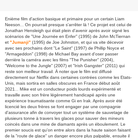
Enième film d'action basique et primaire pour un certain Liam
Neeson... On pourrait presque s'arrêter là ! Ce projet est celui de
Jonathan Hensleigh qui était plein d'avenir après avoir signé les
scénarios de "Une Journée en Enfer" (1995) de John McTiernan
et
"Jumanji"
(1995) de Joe Johnston, et qui va vite décevoir
avec ses prochains dont "Le Saint" (1997) de Phillip Noyce et
"Armageddon" (1998) de Michael Bay avant d'oser passer
derrière la caméra avec les films "The Punisher" (2004),
"Welcome to the Jungle" (2007) et "Irish Gangster" (2011) qui
reste son meilleur travail. À noter que le film est diffusé
directement sur Netflix dans certaines contrées comme les Etats-
Unis, mais sortira en salles obscures en France début août
2021... Mike est un conducteur poids lourds expérimenté et
travaille avec son frère légèrement handicapé après une
expérience traumatisante comme Gi en Irak. Après avoir été
licencié les deux frères se font engager par une compagnie
d'assurance afin de convoyer tout un système de sauvetage de
plusieurs tonne à travers les glaces pour sauver des mineurs
coincés dans une mine de diamants après un éboulement. Le
premier soucis est qu'on entre alors dans la haute saison faisant
de la "route de glace" un danger encore plus palpable, ensuite il