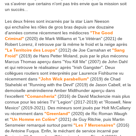
va s'avérer que certains n'ont pas très envie que la mission soit
un succès...
Les deux frères sont incarnés par la star Liam Neeson
qui enchaîne les rôles de gros bras depuis une douzaine
d'années comme récemment les médiocres
"The Good
Criminal"
(2020) de Mark Williams et "Le Vétéran" (2021) de
Robert Lorenz, il retrouve par là même le froid et la neige après
"Le Territoire des Loups"
(2012) de Joe Carnahan et
"Sang
Froid"
(2019) de Hans Petter Moland, puis par le plus méconnu
Marcus Thomas aperçu dans "You Kill Me" (2007) de John Dahl
et qui retrouve le réalisateur après "Irish Gangster". Deux
collègues routiers sont interprétés par Laurence Fishburne vu
récemment dans
"John Wick parabellum"
(2019) de Chad
Stahelski et "Running with the Devil" (2019) de Jason Cabell, et la
demoiselle amérindienne Amber Midthunder aperçu dans
l'excellent
"Comancheria"
(2016) de David Mackenzie mais plus
connue pour les séries TV "Legion" (2017-2019) et "Roswell, New
Mexico" (2019-2021). Des mineurs sont joués par Holt McCallany
vu récemment dans
"Greenland"
(2020) de Ric Roman Waugh
et
"Un Homme en Colère"
(2021) de Guy Ritchie, puis Martin
Sensmeier remarqué surtout parmi
"Les 7 Mercenaires"
(2016)
de Antoine Fuqua. Enfin, le méchant de service incarné par