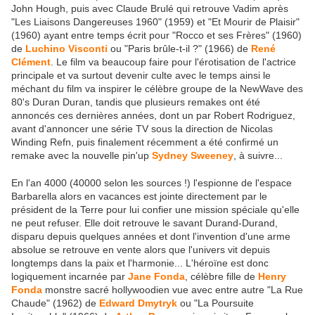
John Hough, puis avec Claude Brulé qui retrouve Vadim après
"Les Liaisons Dangereuses 1960" (1959) et "Et Mourir de Plaisir"
(1960) ayant entre temps écrit pour "Rocco et ses Frères" (1960)
de
Luchino Visconti
ou "Paris brûle-t-il ?" (1966) de
René
Clément
. Le film va beaucoup faire pour l'érotisation de l'actrice
principale et va surtout devenir culte avec le temps ainsi le
méchant du film va inspirer le célèbre groupe de la NewWave des
80's Duran Duran, tandis que plusieurs remakes ont été
annoncés ces dernières années, dont un par Robert Rodriguez,
avant d'annoncer une série TV sous la direction de Nicolas
Winding Refn, puis finalement récemment a été confirmé un
remake avec la nouvelle pin'up
Sydney Sweeney
, à suivre...
En l'an 4000 (40000 selon les sources !) l'espionne de l'espace
Barbarella alors en vacances est jointe directement par le
président de la Terre pour lui confier une mission spéciale qu'elle
ne peut refuser. Elle doit retrouve le savant Durand-Durand,
disparu depuis quelques années et dont l'invention d'une arme
absolue se retrouve en vente alors que l'univers vit depuis
longtemps dans la paix et l'harmonie... L'héroïne est donc
logiquement incarnée par
Jane Fonda
, célèbre fille de
Henry
Fonda
monstre sacré hollywoodien vue avec entre autre "La Rue
Chaude" (1962) de
Edward Dmytryk
ou "La Poursuite