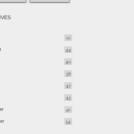
IVES
10
t
44
40
38
47
43
er
41
ier
54