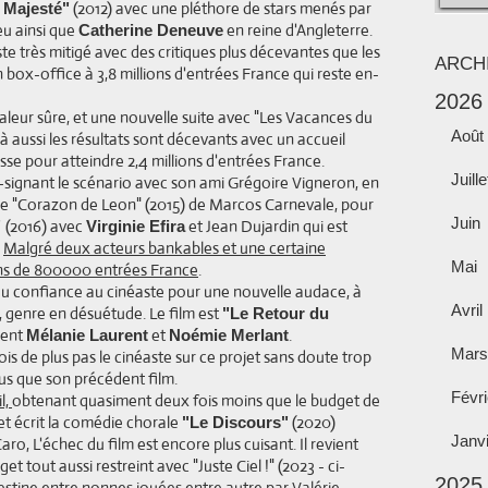
(2012) avec une pléthore de stars menés par
a Majesté"
u ainsi que
en reine d'Angleterre.
Catherine Deneuve
te très mitigé avec des critiques plus décevantes que les
ARCH
 box-office à 3,8 millions d'entrées France qui reste en-
2026
valeur sûre, et une nouvelle suite avec "Les Vacances du
Août
là aussi les résultats sont décevants avec un accueil
sse pour atteindre 2,4 millions d'entrées France.
Juille
o-signant le scénario avec son ami Grégoire Vigneron, en
e "Corazon de Leon" (2015) de Marcos Carnevale, pour
Juin
(2016) avec
et Jean Dujardin qui est
"
Virginie Efira
.
Malgré deux acteurs bankables et une certaine
Mai
moins de 800000 entrées France
.
au confiance au cinéaste pour une nouvelle audace, à
Avril
 genre en désuétude. Le film est
"Le Retour du
ment
et
.
Mélanie Laurent
Noémie Merlant
Mars
is de plus pas le cinéaste sur ce projet sans doute trop
lus que son précédent film.
Févri
l,
obtenant quasiment deux fois moins que le budget de
 et écrit la comédie chorale
(2020)
"Le Discours"
Janv
, L'échec du film est encore plus cuisant. Il revient
tout aussi restreint avec "Juste Ciel !" (2023 - ci-
2025
estine entre nonnes jouées entre autre par Valérie