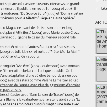
nt sept ans où il assure plusieurs interviews de grands
cinéma qu'il publiera en recueil en 2004 et 2006. Il
Lik
ts métrages, "De Source Sûre" (1999) et "Demain est un
r scénario pour le téléfilm "Piège en Haute Sphère"
ARTI
tudio Magazine avant de réaliser son premier long
t plus si Affinités..." (2004) avec Marie-Josée Croze,
Cornillac qui gagne le César du meilleur second rôle.
iente et écrit pour d'autres étant co-scénariste des
2005) de Julie Lipinski et surtout "Prête-Moi ta Main"
at et Charlotte Gainsbourg.
pic singulier "Molière" (2007 - ci-dessous) avec Romain
 film reçoit un bel accueil critique et public. On lui
n d'une adaptation d'une célèbre bande-dessinée pour
 (2009) avec des stars comme Valérie Lemercier et Kad
s français de l'année avec plus de 5,5 millions d'entrées
s pays voisins.
res cinéastes avec "Sans Laisser de Traces" (2010) de
ars Blumers le réalisateur-scénariste revient après "Le
 et pas des moindres puisqu'il s'agit d'une suite avec