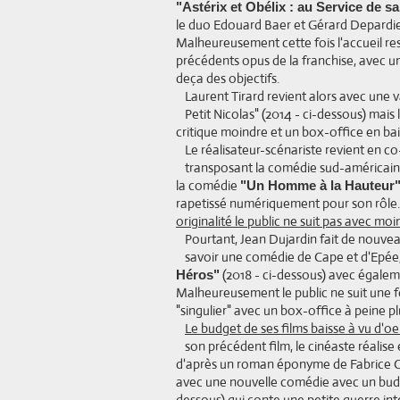
"Astérix et Obélix : au Service de s
le duo Edouard Baer et Gérard Depardie
Malheureusement cette fois l'accueil res
précédents opus de la franchise, avec un
deça des objectifs.
Laurent Tirard revient alors avec une 
Petit Nicolas" (2014 - ci-dessous) mais 
critique moindre et un box-office en bai
Le réalisateur-scénariste revient en c
transposant la comédie sud-américain
la comédie
"Un Homme à la Hauteur
rapetissé numériquement pour son rôle
originalité le public ne suit pas avec 
Pourtant, Jean Dujardin fait de nouve
savoir une comédie de Cape et d'Epée,
(2018 - ci-dessous) avec égale
Héros"
Malheureusement le public ne suit une fo
"singulier" avec un box-office à peine p
Le budget de ses films baisse à vu d'oei
son précédent film, le cinéaste réalise
d'après un roman éponyme de Fabrice Caro
avec une nouvelle comédie avec un budget 
dessous) qui conte une petite guerre int