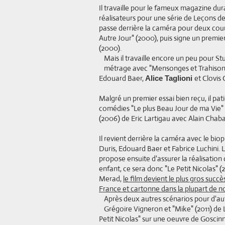
Il travaille pour le fameux magazine dura
réalisateurs pour une série de Leçons de 
passe derrière la caméra pour deux cour
Autre Jour" (2000), puis signe un premie
(2000).
Mais il travaille encore un peu pour S
métrage avec "Mensonges et Trahisons e
Edouard Baer,
et Clovis 
Alice Taglioni
Malgré un premier essai bien reçu, il pat
comédies "Le plus Beau Jour de ma Vie" (
(2006) de Eric Lartigau avec Alain Chab
Il revient derrière la caméra avec le bio
Duris, Edouard Baer et Fabrice Luchini. Le
propose ensuite d'assurer la réalisatio
enfant, ce sera donc "Le Petit Nicolas"
Merad,
le film devient le plus gros succè
France et cartonne dans la plupart de no
Après deux autres scénarios pour d'aut
Grégoire Vigneron et "Mike" (2011) de L
Petit Nicolas" sur une oeuvre de Goscinny