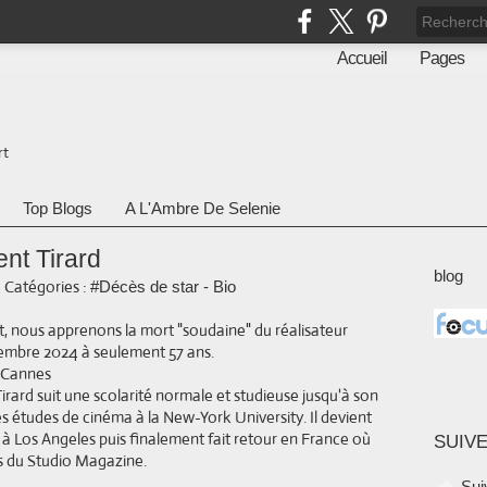
Accueil
Pages
rt
Top Blogs
A L'Ambre De Selenie
ent Tirard
blog
-
Catégories :
#Décès de star - Bio
nous apprenons la mort "soudaine" du réalisateur
ptembre 2024 à seulement 57 ans.
irard suit une scolarité normale et studieuse jusqu'à son
s études de cinéma à la New-York University. Il devient
 à Los Angeles puis finalement fait retour en France où
SUIVE
ers du Studio Magazine.
Sui