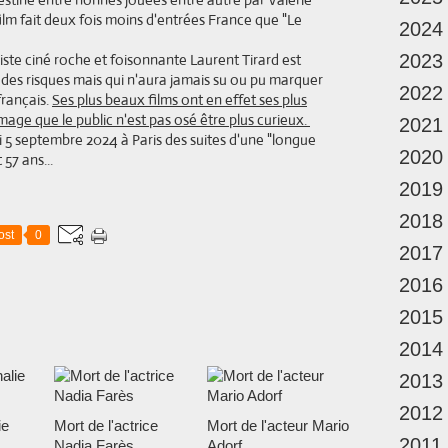
lm fait deux fois moins d'entrées France que "Le
2024
iste ciné roche et foisonnante Laurent Tirard est
2023
 des risques mais qui n'aura jamais su ou pu marquer
2022
français.
Ses plus beaux films ont en effet ses plus
age que le public n'est pas osé être plus curieux.
2021
di 5 septembre 2024 à Paris des suites d'une "longue
2020
57 ans...
2019
2018
ost
0
2017
2016
2015
2014
2013
2012
ie
Mort de l'actrice
Mort de l'acteur Mario
2011
Nadia Farès
Adorf