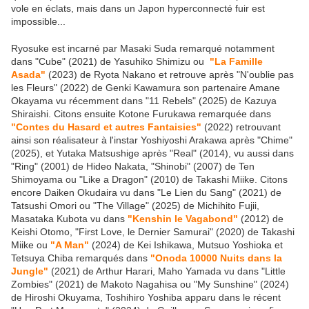
vole en éclats, mais dans un Japon hyperconnecté fuir est
impossible...
Ryosuke est incarné par Masaki Suda remarqué notamment
dans "Cube" (2021) de Yasuhiko Shimizu ou
"La Famille
Asada"
(2023) de Ryota Nakano et retrouve après "N'oublie pas
les Fleurs" (2022) de Genki Kawamura son partenaire Amane
Okayama vu récemment dans "11 Rebels" (2025) de Kazuya
Shiraishi. Citons ensuite Kotone Furukawa remarquée dans
"Contes du Hasard et autres Fantaisies"
(2022) retrouvant
ainsi son réalisateur à l'instar Yoshiyoshi Arakawa après "Chime"
(2025), et Yutaka Matsushige après "Real" (2014), vu aussi dans
"Ring" (2001) de Hideo Nakata, "Shinobi" (2007) de Ten
Shimoyama ou "Like a Dragon" (2010) de Takashi Miike. Citons
encore Daiken Okudaira vu dans "Le Lien du Sang" (2021) de
Tatsushi Omori ou "The Village" (2025) de Michihito Fujii,
Masataka Kubota vu dans
"Kenshin le Vagabond"
(2012) de
Keishi Otomo, "First Love, le Dernier Samurai" (2020) de Takashi
Miike ou
"A Man"
(2024) de Kei Ishikawa, Mutsuo Yoshioka et
Tetsuya Chiba remarqués dans
"Onoda 10000 Nuits dans la
Jungle"
(2021) de Arthur Harari, Maho Yamada vu dans "Little
Zombies" (2021) de Makoto Nagahisa ou "My Sunshine" (2024)
de Hiroshi Okuyama, Toshihiro Yoshiba apparu dans le récent