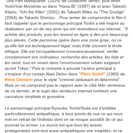
"Une Part Manquante" (2024) de Guillaume Senez, puis enfin
YoshiYuki Morishita vu dans "Hana-Bi" (1997) de et avec Takeshi
Kitano, "Ichi the Killer" (2001) de Takashi Miike ou "The Grudge"
(2004) de Takashi Shimizu... Pour tenter de comprendre le film il
faut rappeler que le personnage principal Yoshii a été inspiré au
réalisateur par un de ses amis qui est revendeurs sur internet :
"Il
achète des produits, puis les revend en ligne à des prix beaucoup
plus élevés. Cette personne opère dans une zone grise, où ce
qu'elle fait est techniquement légal, mais frôle souvent la limite
éthique. Elle est incroyablement consciencieusement, vérifie
constamment son ordinateur, recherche des articles, les liste et
les vend, tout en vivant dans l'environnement urbain exigeant
qu'est Tokyo."
Puis le cinéaste a poussé l'acteur principal à
s'inspirer d'un certain Alain Delon dans
"Plein Soleil"
(1960) de
René Clément
pour le style "criminel séduisant et déterminé".
Mais on ne comprend pas le rapport avec le côté félin vénéneux
de ce dernier, et le sujet des vendeurs internet tombent une
caricature simpliste et grossière.
Le personnage principal Ryosuke Yoshii/Suda est d'emblée
particulièrement antipathique, à tous points de vue ce qui nous
met en retrait de l'individu dont on se moque aussitôt de ce qui
pourrait lui arriver. Le soucis est que tous les autres
protagonistes sont tout aussi antipathiques voir insipides, et ce