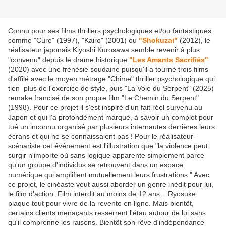
Connu pour ses films thrillers psychologiques et/ou fantastiques
comme "Cure" (1997), "Kairo" (2001) ou
"Shokuzai"
(2012), le
réalisateur japonais Kiyoshi Kurosawa semble revenir à plus
"convenu" depuis le drame historique
"Les Amants Sacrifiés"
(2020) avec une frénésie soudaine puisqu'il a tourné trois films
d'affilé avec le moyen métrage "Chime" thriller psychologique qui
tien plus de l'exercice de style, puis "La Voie du Serpent" (2025)
remake francisé de son propre film "Le Chemin du Serpent"
(1998). Pour ce projet il s'est inspiré d'un fait réel survenu au
Japon et qui l'a profondément marqué, à savoir un complot pour
tué un inconnu organisé par plusieurs internautes derrières leurs
écrans et qui ne se connaissaient pas ! Pour le réalisateur-
scénariste cet événement est l'illustration que "la violence peut
surgir n'importe où sans logique apparente simplement parce
qu'un groupe d'individus se retrouvent dans un espace
numérique qui amplifient mutuellement leurs frustrations." Avec
ce projet, le cinéaste veut aussi aborder un genre inédit pour lui,
le film d'action. Film interdit au moins de 12 ans... Ryosuke
plaque tout pour vivre de la revente en ligne. Mais bientôt,
certains clients menaçants resserrent l'étau autour de lui sans
qu'il comprenne les raisons. Bientôt son rêve d'indépendance