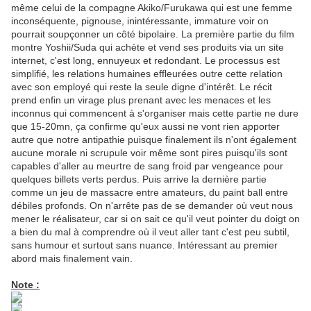
même celui de la compagne Akiko/Furukawa qui est une femme
inconséquente, pignouse, inintéressante, immature voir on
pourrait soupçonner un côté bipolaire. La première partie du film
montre Yoshii/Suda qui achète et vend ses produits via un site
internet, c'est long, ennuyeux et redondant. Le processus est
simplifié, les relations humaines effleurées outre cette relation
avec son employé qui reste la seule digne d'intérêt. Le récit
prend enfin un virage plus prenant avec les menaces et les
inconnus qui commencent à s'organiser mais cette partie ne dure
que 15-20mn, ça confirme qu'eux aussi ne vont rien apporter
autre que notre antipathie puisque finalement ils n'ont également
aucune morale ni scrupule voir même sont pires puisqu'ils sont
capables d'aller au meurtre de sang froid par vengeance pour
quelques billets verts perdus. Puis arrive la dernière partie
comme un jeu de massacre entre amateurs, du paint ball entre
débiles profonds. On n'arrête pas de se demander où veut nous
mener le réalisateur, car si on sait ce qu'il veut pointer du doigt on
a bien du mal à comprendre où il veut aller tant c'est peu subtil,
sans humour et surtout sans nuance. Intéressant au premier
abord mais finalement vain.
Note :