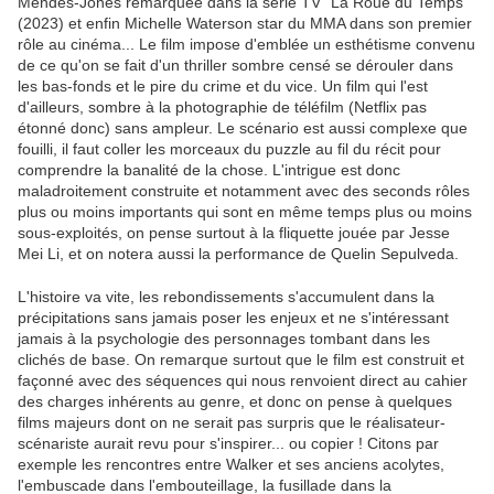
Mendes-Jones remarquée dans la série TV "La Roue du Temps"
(2023) et enfin Michelle Waterson star du MMA dans son premier
rôle au cinéma... Le film impose d'emblée un esthétisme convenu
de ce qu'on se fait d'un thriller sombre censé se dérouler dans
les bas-fonds et le pire du crime et du vice. Un film qui l'est
d'ailleurs, sombre à la photographie de téléfilm (Netflix pas
étonné donc) sans ampleur. Le scénario est aussi complexe que
fouilli, il faut coller les morceaux du puzzle au fil du récit pour
comprendre la banalité de la chose. L'intrigue est donc
maladroitement construite et notamment avec des seconds rôles
plus ou moins importants qui sont en même temps plus ou moins
sous-exploités, on pense surtout à la fliquette jouée par Jesse
Mei Li, et on notera aussi la performance de Quelin Sepulveda.
L'histoire va vite, les rebondissements s'accumulent dans la
précipitations sans jamais poser les enjeux et ne s'intéressant
jamais à la psychologie des personnages tombant dans les
clichés de base. On remarque surtout que le film est construit et
façonné avec des séquences qui nous renvoient direct au cahier
des charges inhérents au genre, et donc on pense à quelques
films majeurs dont on ne serait pas surpris que le réalisateur-
scénariste aurait revu pour s'inspirer... ou copier ! Citons par
exemple les rencontres entre Walker et ses anciens acolytes,
l'embuscade dans l'embouteillage, la fusillade dans la