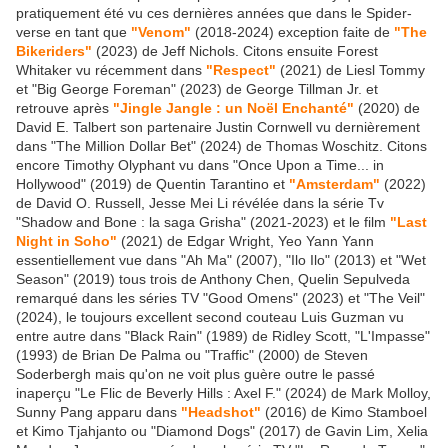
pratiquement été vu ces dernières années que dans le Spider-
verse en tant que
"Venom"
(2018-2024) exception faite de
"The
Bikeriders"
(2023) de Jeff Nichols. Citons ensuite Forest
Whitaker vu récemment dans
"Respect"
(2021) de Liesl Tommy
et "Big George Foreman" (2023) de George Tillman Jr. et
retrouve après
"Jingle Jangle : un Noël Enchanté"
(2020) de
David E. Talbert son partenaire Justin Cornwell vu dernièrement
dans "The Million Dollar Bet" (2024) de Thomas Woschitz. Citons
encore Timothy Olyphant vu dans "Once Upon a Time... in
Hollywood" (2019) de Quentin Tarantino et
"Amsterdam"
(2022)
de David O. Russell, Jesse Mei Li révélée dans la série Tv
"Shadow and Bone : la saga Grisha" (2021-2023) et le film
"Last
Night in Soho"
(2021) de Edgar Wright, Yeo Yann Yann
essentiellement vue dans "Ah Ma" (2007), "Ilo Ilo" (2013) et "Wet
Season" (2019) tous trois de Anthony Chen, Quelin Sepulveda
remarqué dans les séries TV "Good Omens" (2023) et "The Veil"
(2024), le toujours excellent second couteau Luis Guzman vu
entre autre dans "Black Rain" (1989) de Ridley Scott, "L'Impasse"
(1993) de Brian De Palma ou "Traffic" (2000) de Steven
Soderbergh mais qu'on ne voit plus guère outre le passé
inaperçu "Le Flic de Beverly Hills : Axel F." (2024) de Mark Molloy,
Sunny Pang apparu dans
"Headshot"
(2016) de Kimo Stamboel
et Kimo Tjahjanto ou "Diamond Dogs" (2017) de Gavin Lim, Xelia