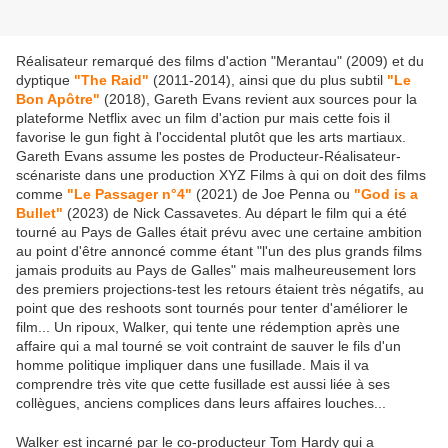
Réalisateur remarqué des films d'action "Merantau" (2009) et du
dyptique
"The Raid"
(2011-2014), ainsi que du plus subtil
"Le
Bon Apôtre"
(2018), Gareth Evans revient aux sources pour la
plateforme Netflix avec un film d'action pur mais cette fois il
favorise le gun fight à l'occidental plutôt que les arts martiaux.
Gareth Evans assume les postes de Producteur-Réalisateur-
scénariste dans une production XYZ Films à qui on doit des films
comme
"Le Passager n°4"
(2021) de Joe Penna ou
"God is a
Bullet"
(2023) de Nick Cassavetes. Au départ le film qui a été
tourné au Pays de Galles était prévu avec une certaine ambition
au point d'être annoncé comme étant "l'un des plus grands films
jamais produits au Pays de Galles" mais malheureusement lors
des premiers projections-test les retours étaient très négatifs, au
point que des reshoots sont tournés pour tenter d'améliorer le
film... Un ripoux, Walker, qui tente une rédemption après une
affaire qui a mal tourné se voit contraint de sauver le fils d'un
homme politique impliquer dans une fusillade. Mais il va
comprendre très vite que cette fusillade est aussi liée à ses
collègues, anciens complices dans leurs affaires louches...
Walker est incarné par le co-producteur Tom Hardy qui a