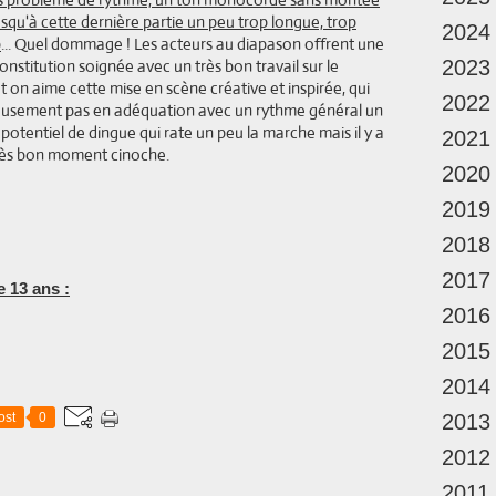
usqu'à cette dernière partie un peu trop longue, trop
2024
p
... Quel dommage ! Les acteurs au diapason offrent une
stitution soignée avec un très bon travail sur le
2023
ut on aime cette mise en scène créative et inspirée, qui
2022
eusement pas en adéquation avec un rythme général un
potentiel de dingue qui rate un peu la marche mais il y a
2021
très bon moment cinoche.
2020
2019
2018
2017
e 13 ans :
2016
2015
2014
ost
0
2013
2012
2011