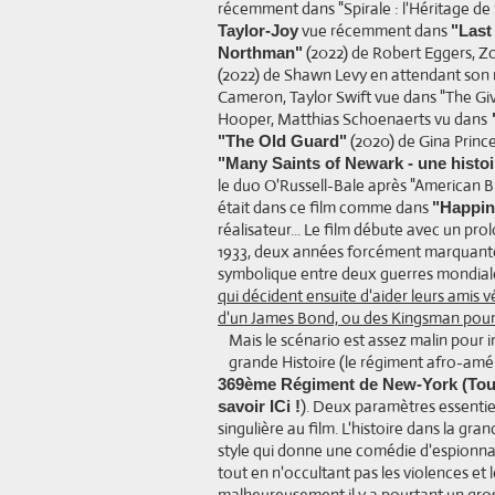
récemment dans "Spirale : l'Héritage d
vue récemment dans
Taylor-Joy
"Last
(2022) de Robert Eggers, Z
Northman"
(2022) de Shawn Levy en attendant son re
Cameron, Taylor Swift vue dans "The Giv
Hooper, Matthias Schoenaerts vu dans
(2020) de Gina Prin
"The Old Guard"
"Many Saints of Newark - une histo
le duo O'Russell-Bale après "American Blu
était dans ce film comme dans
"Happin
réalisateur... Le film débute avec un pro
1933, deux années forcément marquantes
symbolique entre deux guerres mondiale
qui décident ensuite d'aider leurs amis 
d'un James Bond, ou des Kingsman pour
Mais le scénario est assez malin pour in
grande Histoire (le régiment afro-améric
369ème Régiment de New-York (Tout
). Deux paramètres essentie
savoir ICi !
singulière au film. L'histoire dans la gr
style qui donne une comédie d'espionnag
tout en n'occultant pas les violences et
malheureusement il y a pourtant un gr