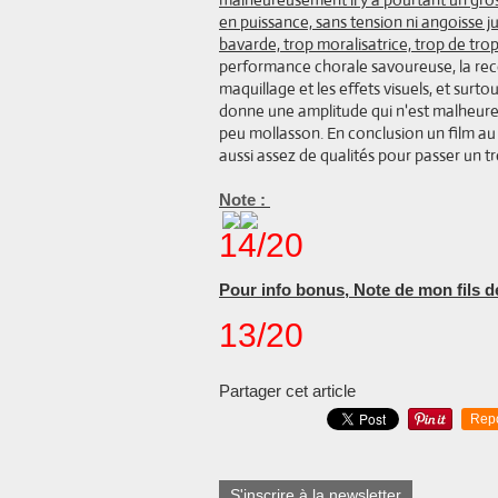
en puissance, sans tension ni angoisse j
bavarde, trop moralisatrice, trop de tro
performance chorale savoureuse, la recon
maquillage et les effets visuels, et surto
donne une amplitude qui n'est malheur
peu mollasson. En conclusion un film au 
aussi assez de qualités pour passer un 
Note :
14/20
Pour info bonus, Note de mon fils d
13/20
Partager cet article
Rep
S'inscrire à la newsletter