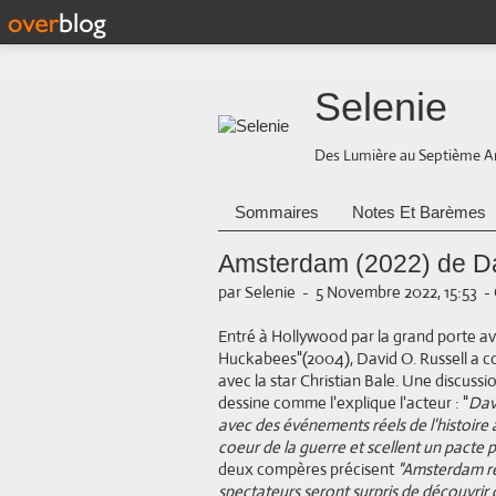
Selenie
Des Lumière au Septième A
Sommaires
Notes Et Barèmes
Amsterdam (2022) de Da
par Selenie
-
5 Novembre 2022, 15:53
-
Entré à Hollywood par la grand porte ave
Huckabees"(2004), David O. Russell a co
avec la star Christian Bale. Une discussi
dessine comme l'explique l'acteur : "
Davi
avec des événements réels de l'histoire 
coeur de la guerre et scellent un pacte pou
deux compères précisent
"Amsterdam rep
spectateurs seront surpris de découvrir