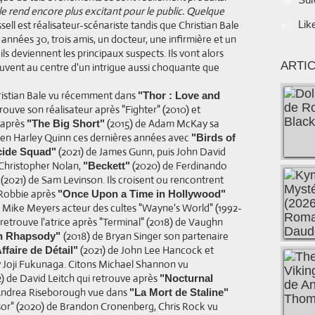
 le rend encore plus excitant pour le public. Quelque
ell est réalisateur-scénariste tandis que Christian Bale
Lik
 années 30, trois amis, un docteur, une infirmière et un
s deviennent les principaux suspects. Ils vont alors
ARTI
rouvent au centre d'un intrigue aussi choquante que
hristian Bale vu récemment dans
"Thor : Love and
etrouve son réalisateur après "Fighter" (2010) et
e après
(2015) de Adam McKay sa
"The Big Short"
 en Harley Quinn ces dernières années avec
"Birds of
(2021) de James Gunn, puis John David
cide Squad"
Christopher Nolan,
(2020) de Ferdinando
"Beckett"
(2021) de Sam Levinson. Ils croisent ou rencontrent
 Robbie après
"Once Upon a Time in Hollywood"
de Mike Meyers acteur des cultes "Wayne's World" (1992-
 retrouve l'atrice après "Terminal" (2018) de Vaughn
(2018) de Bryan Singer son partenaire
n Rhapsody"
(2021) de John Lee Hancock et
ffaire de Détail"
y Joji Fukunaga. Citons Michael Shannon vu
) de David Leitch qui retrouve après
"Nocturnal
 Andrea Riseborough vue dans
"La Mort de Staline"
or" (2020) de Brandon Cronenberg, Chris Rock vu