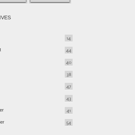
IVES
14
t
44
40
38
47
43
er
41
ier
54