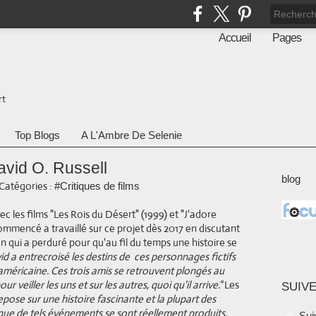
Accueil
Pages
rt
Top Blogs
A L'Ambre De Selenie
vid O. Russell
blog
Catégories :
#Critiques de films
c les films "Les Rois du Désert" (1999) et "J'adore
mmencé a travaillé sur ce projet dès 2017 en discutant
on qui a perduré pour qu'au fil du temps une histoire se
d a entrecroisé les destins de ces personnages fictifs
américaine. Ces trois amis se retrouvent plongés au
r veiller les uns et sur les autres, quoi qu'il arrive."
Les
SUIVE
ose sur une histoire fascinante et la plupart des
 que de tels événements se sont réellement produits.
Sui