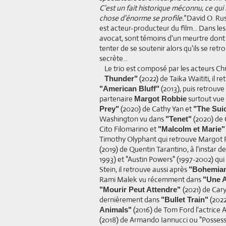
C'est un fait historique méconnu, ce qui
chose d'énorme se profile."
David O. Russ
est acteur-producteur du film... Dans les
avocat, sont témoins d'un meurtre dont il
tenter de se soutenir alors qu'ils se ret
secrète...
Le trio est composé par les acteurs C
(2022) de Taika Waititi, il r
Thunder"
(2013), puis retrouv
"American Bluff"
partenaire
surtout vue
Margot Robbie
(2020) de Cathy Yan et
Prey"
"The Sui
Washington vu dans
(2020) de 
"Tenet"
Cito Filomarino et
"Malcolm et Marie"
Timothy Olyphant qui retrouve Margot
(2019) de Quentin Tarantino, à l'instar 
1993) et "Austin Powers" (1997-2002) qui
Stein, il retrouve aussi après
"Bohemia
Rami Malek vu récemment dans
"Une A
(2021) de Car
"Mourir Peut Attendre"
dernièrement dans
(2022
"Bullet Train"
(2016) de Tom Ford l'actrice
Animals"
(2018) de Armando Iannucci ou "Possess