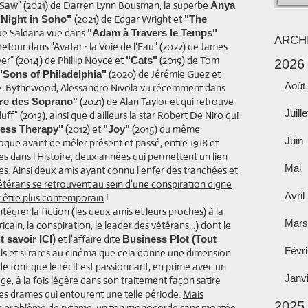
e Saw" (2021) de Darren Lynn Bousman, la superbe
Anya
(2021) de Edgar Wright et
 Night in Soho"
"The
oe Saldana vue dans
"Adam à Travers le Temps"
ARCH
tour dans "Avatar : la Voie de l'Eau" (2022) de James
er" (2014) de Phillip Noyce et
(2019) de Tom
"Cats"
2026
(2020) de Jérémie Guez et
"Sons of Philadelphia"
Août
ce-Bythewood, Alessandro Nivola vu récemment dans
(2021) de Alan Taylor et qui retrouve
ire des Soprano"
Juille
ff" (2013), ainsi que d'ailleurs la star Robert De Niro qui
(2012) et
(2015) du même
ess Therapy"
"Joy"
Juin
logue avant de mêler présent et passé, entre 1918 et
 dans l'Histoire, deux années qui permettent un lien
Mai
s. Ainsi
deux amis ayant connu l'enfer des tranchées et
vétérans se retrouvent au sein d'une conspiration digne
Avril
 être plus contemporain
!
tégrer la fiction (les deux amis et leurs proches) à la
Mars
ain, la conspiration, le leader des vétérans...) dont le
) et l'affaire dite
 savoir ICI
Business Plot (Tout
Févri
ls et si rares au cinéma que cela donne une dimension
ande font que le récit est passionnant, en prime avec un
Janv
e, à la fois légère dans son traitement façon satire
 les drames qui entourent une telle période.
Mais
2025
os problème de rythme, un ton monocorde sans montée