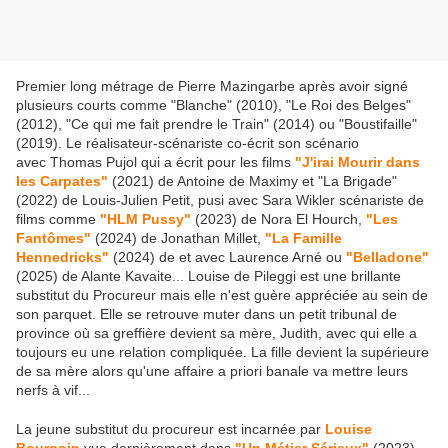
Premier long métrage de Pierre Mazingarbe après avoir signé
plusieurs courts comme "Blanche" (2010), "Le Roi des Belges"
(2012), "Ce qui me fait prendre le Train" (2014) ou "Boustifaille"
(2019). Le réalisateur-scénariste co-écrit son scénario
avec Thomas Pujol qui a écrit pour les films
"J'irai Mourir dans
les Carpates"
(2021) de Antoine de Maximy et "La Brigade"
(2022) de Louis-Julien Petit, pusi avec Sara Wikler scénariste de
films comme
"HLM Pussy"
(2023) de Nora El Hourch,
"Les
Fantômes"
(2024) de Jonathan Millet,
"La Famille
Hennedricks"
(2024) de et avec Laurence Arné ou
"Belladone"
(2025) de Alante Kavaite... Louise de Pileggi est une brillante
substitut du Procureur mais elle n'est guère appréciée au sein de
son parquet. Elle se retrouve muter dans un petit tribunal de
province où sa greffière devient sa mère, Judith, avec qui elle a
toujours eu une relation compliquée. La fille devient la supérieure
de sa mère alors qu'une affaire a priori banale va mettre leurs
nerfs à vif...
La jeune substitut du procureur est incarnée par
Louise