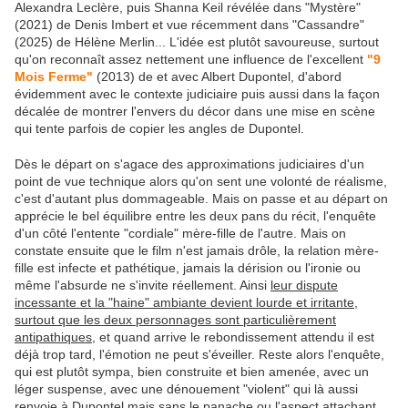
Alexandra Leclère, puis Shanna Keil révélée dans "Mystère"
(2021) de Denis Imbert et vue récemment dans "Cassandre"
(2025) de Hélène Merlin... L'idée est plutôt savoureuse, surtout
qu'on reconnaît assez nettement une influence de l'excellent
"9
Mois Ferme"
(2013) de et avec Albert Dupontel, d'abord
évidemment avec le contexte judiciaire puis aussi dans la façon
décalée de montrer l'envers du décor dans une mise en scène
qui tente parfois de copier les angles de Dupontel.
Dès le départ on s'agace des approximations judiciaires d'un
point de vue technique alors qu'on sent une volonté de réalisme,
c'est d'autant plus dommageable. Mais on passe et au départ on
apprécie le bel équilibre entre les deux pans du récit, l'enquête
d'un côté l'entente "cordiale" mère-fille de l'autre. Mais on
constate ensuite que le film n'est jamais drôle, la relation mère-
fille est infecte et pathétique, jamais la dérision ou l'ironie ou
même l'absurde ne s'invite réellement. Ainsi
leur dispute
incessante et la "haine" ambiante devient lourde et irritante,
surtout que les deux personnages sont particulièrement
antipathiques,
et quand arrive le rebondissement attendu il est
déjà trop tard, l'émotion ne peut s'éveiller. Reste alors l'enquête,
qui est plutôt sympa, bien construite et bien amenée, avec un
léger suspense, avec une dénouement "violent" qui là aussi
renvoie à Dupontel mais sans le panache ou l'aspect attachant.