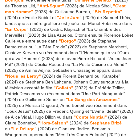
Bourgoin
vue dernièrement dans
"Un Métier Sérieux"
(2023)
de Thomas Lilti,
"Anti-Squat"
(2023) de Nicolas Sihol,
"C'est
mon Homme"
(2023) de Guillaume Bureau,
"Bis Repetita"
(2024) de Emilie Noblet et
"Je le Jure"
(2025) de Samuel Théis,
tandis que sa mère greffière est jouée par Muriel Robin vue dans
"En Corps"
(2022) de Cédric Klapisch et "La Chambre des
Merveilles" (2023) de Lisa Azuelos. Citons ensuite Florence Loiret
Caille vue entre autre dans
"Borgo"
(2023) de Stephane
Demoustier ou "La Tête Froide" (2023) de Stephane Marchetti,
Gustave Kervern vu récemment dans "L'Homme qui a vu l'Ours
qui a vu l'Homme" (2025) de et avec Pierre Richard, "Adieu Jean-
Pat" (2025) de Cécilia Rouaud ou "La Petite Cuisine de Mehdi"
(2025) de Amine Adjina, Sébastien Chassagne apparu dans
"Nous les Leroy"
(2024) de Florent Bernard ou "Karaoke"
(2024) de Stephane Ben Lahcene, Johann Cuny surtout vu à la
télévision excepté le film
"Goliath"
(2022) de Frédéric Tellier,
Patrick Descamps vu récemment dans "Une Part Manquante"
(2024) de Guillaume Senez ou
"Le Gang des Amazones"
(2025) de Mélissa Drigeard, Anne Benoît vue récemment dans
"Doux Jésus" (2025) de Frédéric Quiring et "L'Âme Idéale" (2025)
de Alice Vidal, Hugo Dillon vu dans
"Conte Nuptial"
(2024) de
Claire Bonnefoy,
"Hors-Saison"
(2024) de
Stephane Brizé
ou
"Le Déluge"
(2024) de Gianluca Jodice, Benjamin
Wangermee aperçu dans "Mes Très Chers Enfants" (2021) de