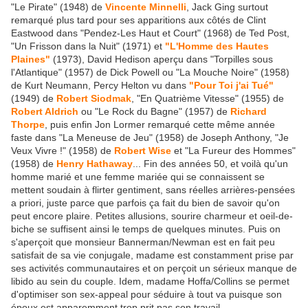
"Le Pirate" (1948) de
Vincente Minnelli
, Jack Ging surtout
remarqué plus tard pour ses apparitions aux côtés de Clint
Eastwood dans "Pendez-Les Haut et Court" (1968) de Ted Post,
"Un Frisson dans la Nuit" (1971) et
"L'Homme des Hautes
Plaines"
(1973), David Hedison aperçu dans "Torpilles sous
l'Atlantique" (1957) de Dick Powell ou "La Mouche Noire" (1958)
de Kurt Neumann, Percy Helton vu dans
"Pour Toi j'ai Tué"
(1949) de
Robert Siodmak
, "En Quatrième Vitesse" (1955) de
Robert Aldrich
ou "Le Rock du Bagne" (1957) de
Richard
Thorpe
, puis enfin Jon Lormer remarqué cette même année
faste dans "La Meneuse de Jeu" (1958) de Joseph Anthony, "Je
Veux Vivre !" (1958) de
Robert Wise
et "La Fureur des Hommes"
(1958) de
Henry Hathaway
... Fin des années 50, et voilà qu'un
homme marié et une femme mariée qui se connaissent se
mettent soudain à flirter gentiment, sans réelles arrières-pensées
a priori, juste parce que parfois ça fait du bien de savoir qu'on
peut encore plaire. Petites allusions, sourire charmeur et oeil-de-
biche se suffisent ainsi le temps de quelques minutes. Puis on
s'aperçoit que monsieur Bannerman/Newman est en fait peu
satisfait de sa vie conjugale, madame est constamment prise par
ses activités communautaires et on perçoit un sérieux manque de
libido au sein du couple. Idem, madame Hoffa/Collins se permet
d'optimiser son sex-appeal pour séduire à tout va puisque son
époux est apparemment trop prit pas son travail.