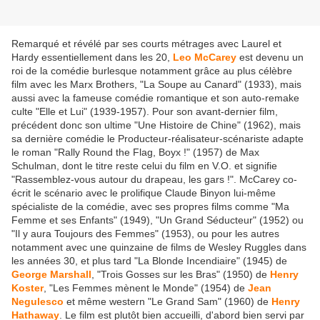
Remarqué et révélé par ses courts métrages avec Laurel et
Hardy essentiellement dans les 20,
Leo McCarey
est devenu un
roi de la comédie burlesque notamment grâce au plus célèbre
film avec les Marx Brothers, "La Soupe au Canard" (1933), mais
aussi avec la fameuse comédie romantique et son auto-remake
culte "Elle et Lui" (1939-1957). Pour son avant-dernier film,
précédent donc son ultime "Une Histoire de Chine" (1962), mais
sa dernière comédie le Producteur-réalisateur-scénariste adapte
le roman "Rally Round the Flag, Boyx !" (1957) de Max
Schulman, dont le titre reste celui du film en V.O. et signifie
"Rassemblez-vous autour du drapeau, les gars !". McCarey co-
écrit le scénario avec le prolifique Claude Binyon lui-même
spécialiste de la comédie, avec ses propres films comme "Ma
Femme et ses Enfants" (1949), "Un Grand Séducteur" (1952) ou
"Il y aura Toujours des Femmes" (1953), ou pour les autres
notamment avec une quinzaine de films de Wesley Ruggles dans
les années 30, et plus tard "La Blonde Incendiaire" (1945) de
George Marshall
, "Trois Gosses sur les Bras" (1950) de
Henry
Koster
, "Les Femmes mènent le Monde" (1954) de
Jean
Negulesco
et même western "Le Grand Sam" (1960) de
Henry
Hathaway
. Le film est plutôt bien accueilli, d'abord bien servi par