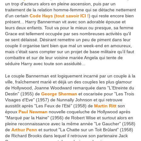
un trop d'acteurs alors en pleine ascension, puis par un
traitement de la relation homme-femme qui se détache nettement
d'un certain
Code Hays (tout savoir ICI !
) qui reste encore bien
présent... Harry Bannerman vit avec son adorable épouse et
leurs deux enfants. Tout va pour le mieux ou presque, sa femme
Grace est tellement occupée par ses nombreuses activités qu'il
se sent délaissé. Désirant remettre un peu de piment dans leur
couple il organise tant bien que mal un week-end en amoureux,
mais c'était sans compter sur un projet de base militaire qu'il faut
combattre et sur de leur voisine mariée Angela qui tente de
séduire Harry avec toute son assiduité...
Le couple Bannerman est logiquement incarné par un couple à la
ville, fraîchement marié et déjà un des couples les plus glamour
de Hollywood, Joanne Woodward remarquée dans "L'Etreinte du
Destin" (1955) de
George Sherman
et oscarisée pour "Les Trois
Visages d'Eve" (1957) de Nunnally Johnson et qui retrouve
aussitôt après "Les Feux de l'Eté" (1958) de
Martin Ritt
son
époux
Paul Newman
nouvelle coqueluche de Hollywood après
"Marqué par la Haine" (1956) de Robert Wise et surtout alors en
pleine reconnaissance avec la même année "Le Gaucher" (1958)
de
Arthur Penn
et surtout "La Chatte sur un Toit Brûlant" (1958)
de Richard Brooks dans lequel il retrouve son partenaire Jack