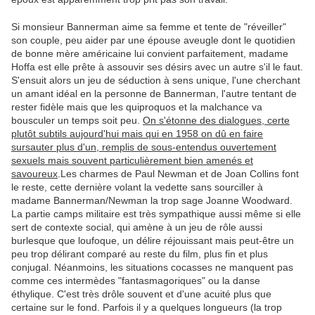
Si monsieur Bannerman aime sa femme et tente de "réveiller"
son couple, peu aider par une épouse aveugle dont le quotidien
de bonne mère américaine lui convient parfaitement, madame
Hoffa est elle prête à assouvir ses désirs avec un autre s'il le faut.
S'ensuit alors un jeu de séduction à sens unique, l'une cherchant
un amant idéal en la personne de Bannerman, l'autre tentant de
rester fidèle mais que les quiproquos et la malchance va
bousculer un temps soit peu.
On s'étonne des dialogues, certe
plutôt subtils aujourd'hui mais qui en 1958 on dû en faire
sursauter plus d'un, remplis de sous-entendus ouvertement
sexuels mais souvent particulièrement bien amenés et
savoureux
.Les charmes de Paul Newman et de Joan Collins font
le reste, cette dernière volant la vedette sans sourciller à
madame Bannerman/Newman la trop sage Joanne Woodward.
La partie camps militaire est très sympathique aussi même si elle
sert de contexte social, qui amène à un jeu de rôle aussi
burlesque que loufoque, un délire réjouissant mais peut-être un
peu trop délirant comparé au reste du film, plus fin et plus
conjugal. Néanmoins, les situations cocasses ne manquent pas
comme ces intermèdes "fantasmagoriques" ou la danse
éthylique. C'est très drôle souvent et d'une acuité plus que
certaine sur le fond. Parfois il y a quelques longueurs (la trop