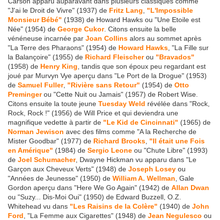
Carson apparu auparavant dans plusieurs classiques comme
"J'ai le Droit de Vivre" (1937) de
Fritz Lang
,
"L'Impossible
Monsieur Bébé"
(1938) de Howard Hawks ou "Une Etoile est
Née" (1954) de
George Cukor
. Citons ensuite la belle
vénéneuse incarnée par
Joan Collins
alors au sommet après
"La Terre des Pharaons" (1954) de
Howard Hawks
, "La Fille sur
la Balançoire" (1955) de
Richard Fleischer
ou
"Bravados"
(1958) de
Henry King
, tandis que son époux peu regardant est
joué par Murvyn Vye aperçu dans "Le Port de la Drogue" (1953)
de
Samuel Fuller
,
"Rivière sans Retour"
(1954) de
Otto
Preminger
ou "Cette Nuit ou Jamais" (1957) de Robert Wise.
Citons ensuite la toute jeune
Tuesday Weld
révélée dans "Rock,
Rock, Rock !" (1956) de Will Price et qui deviendra une
magnifique vedette à partir de
"Le Kid de Cincinnati"
(1965) de
Norman Jewison
avec des films comme "A la Recherche de
Mister Goodbar" (1977) de
Richard Brooks
,
"Il était une Fois
en Amérique"
(1984) de
Sergio Leone
ou "Chute Libre" (1993)
de
Joel Schumacher
, Dwayne Hickman vu apparu dans "Le
Garçon aux Cheveux Verts" (1948) de
Joseph Losey
ou
"Années de Jeunesse" (1950) de
William A. Wellman
, Gale
Gordon aperçu dans "Here We Go Again" (1942) de
Allan Dwan
ou "Suzy... Dis-Moi Oui" (1950) de Edward Buzzell, O.Z.
Whitehead vu dans
"Les Raisins de la Colère"
(1940) de
John
Ford
, "La Femme aux Cigarettes" (1948) de
Jean Negulesco
ou