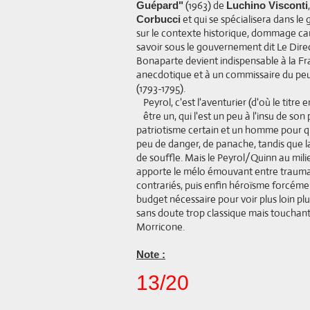
(1963) de
Guépard"
Luchino Visconti
et qui se spécialisera dans le 
Corbucci
sur le contexte historique, dommage car
savoir sous le gouvernement dit Le Dire
Bonaparte devient indispensable à la Fra
anecdotique et à un commissaire du peupl
(1793-1795).
Peyrol, c'est l'aventurier (d'où le titre
être un, qui l'est un peu à l'insu de son
patriotisme certain et un homme pour qu
peu de danger, de panache, tandis que la
de souffle. Mais le Peyrol/Quinn au mil
apporte le mélo émouvant entre trauma
contrariés, puis enfin héroïsme forcémen
budget nécessaire pour voir plus loin plu
sans doute trop classique mais touchant 
Morricone.
Note :
13/20