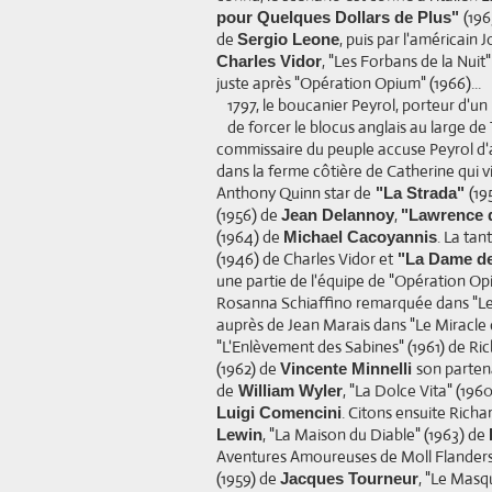
(196
pour Quelques Dollars de Plus"
de
, puis par l'américain 
Sergio Leone
, "Les Forbans de la Nuit
Charles Vidor
juste après "Opération Opium" (1966)...
1797, le boucanier Peyrol, porteur d'un
de forcer le blocus anglais au large de
commissaire du peuple accuse Peyrol d'av
dans la ferme côtière de Catherine qui vit
Anthony Quinn star de
(19
"La Strada"
(1956) de
,
Jean Delannoy
"Lawrence 
(1964) de
. La tan
Michael Cacoyannis
(1946) de Charles Vidor et
"La Dame d
une partie de l'équipe de "Opération Opiu
Rosanna Schiaffino remarquée dans "Le
auprès de Jean Marais dans "Le Miracle 
"L'Enlèvement des Sabines" (1961) de Ric
(1962) de
son parten
Vincente Minnelli
de
, "La Dolce Vita" (196
William Wyler
. Citons ensuite Rich
Luigi Comencini
, "La Maison du Diable" (1963) de
Lewin
Aventures Amoureuses de Moll Flanders" 
(1959) de
, "Le Mas
Jacques Tourneur