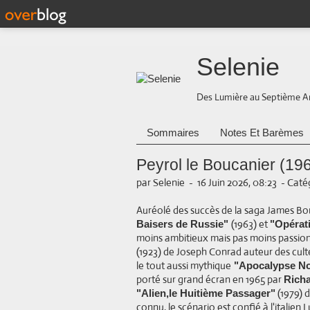
Selenie
Des Lumière au Septième A
Sommaires
Notes Et Barèmes
Peyrol le Boucanier (19
par Selenie
-
16 Juin 2026, 08:23
-
Catég
Auréolé des succès de la saga James B
(1963) et
Baisers de Russie"
"Opérat
moins ambitieux mais pas moins passion
(1923) de Joseph Conrad auteur des cult
le tout aussi mythique
"Apocalypse N
porté sur grand écran en 1965 par
Rich
(1979) 
"Alien,le Huitième Passager"
connu, le scénario est confié à l'italien