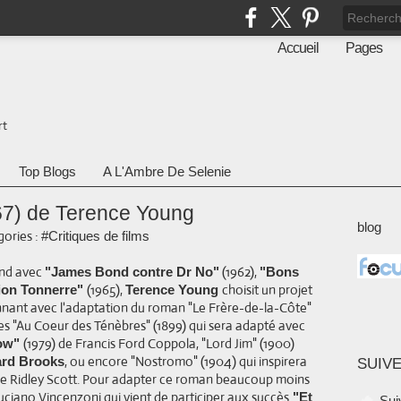
Accueil
Pages
rt
Top Blogs
A L'Ambre De Selenie
67) de Terence Young
blog
ories :
#Critiques de films
ond avec
(1962),
"James Bond contre Dr No"
"Bons
(1965),
choisit un projet
ion Tonnerre"
Terence Young
nant avec l'adaptation du roman "Le Frère-de-la-Côte"
es "Au Coeur des Ténèbres" (1899) qui sera adapté avec
(1979) de Francis Ford Coppola, "Lord Jim" (1900)
ow"
, ou encore "Nostromo" (1904) qui inspirera
ard Brooks
SUIVE
de Ridley Scott. Pour adapter ce roman beaucoup moins
 Luciano Vincenzoni qui vient de participer aux succès
"Et
Sui