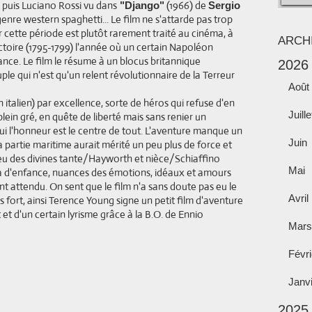
, puis Luciano Rossi vu dans
(1966) de
"Django"
Sergio
genre western spaghetti... Le film ne s'attarde pas trop
 cette période est plutôt rarement traité au cinéma, à
ARCH
ctoire (1795-1799) l'année où un certain Napoléon
nce. Le film le résume à un blocus britannique
2026
e qui n'est qu'un relent révolutionnaire de la Terreur
Août
 en italien) par excellence, sorte de héros qui refuse d'en
Juille
 plein gré, en quête de liberté mais sans renier un
i l'honneur est le centre de tout. L'aventure manque un
Juin
 partie maritime aurait mérité un peu plus de force et
ieu des divines tante/Hayworth et nièce/Schiaffino
Mai
 d'enfance, nuances des émotions, idéaux et amours
t attendu. On sent que le film n'a sans doute pas eu le
Avril
s fort, ainsi Terence Young signe un petit film d'aventure
et d'un certain lyrisme grâce à la B.O. de Ennio
Mars
Févri
Janv
2025