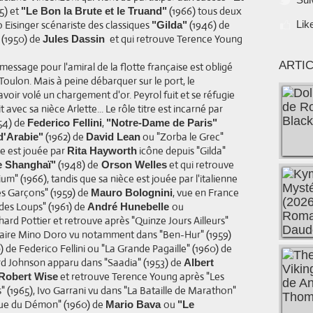
5) et
(1966) tous deux
"Le Bon la Brute et le Truand"
Jo Eisinger scénariste des classiques
(1946) de
Lik
"Gilda"
" (1950) de
et qui retrouve Terence Young
Jules Dassin
ARTI
 message pour l'amiral de la flotte française est obligé
 Toulon. Mais à peine débarquer sur le port, le
oir volé un chargement d'or. Peyrol fuit et se réfugie
 avec sa nièce Arlette... Le rôle titre est incarné par
54) de
,
Federico Fellini
"Notre-Dame de Paris"
(1962) de
ou "Zorba le Grec"
d'Arabie"
David Lean
te est jouée par
icône depuis "Gilda"
Rita Hayworth
(1948) de
et qui retrouve
e Shanghaï"
Orson Welles
m" (1966), tandis que sa nièce est jouée par l'italienne
s Garçons" (1959) de
, vue en France
Mauro Bolognini
des Loups" (1961) de
ou
André Hunebelle
hard Pottier et retrouve après "Quinze Jours Ailleurs"
aire Mino Doro vu notamment dans "Ben-Hur" (1959)
0) de Federico Fellini ou "La Grande Pagaille" (1960) de
ard Johnson apparu dans "Saadia" (1953) de
Albert
et retrouve Terence Young après "Les
Robert Wise
(1965), Ivo Garrani vu dans "La Bataille de Marathon"
que du Démon" (1960) de
ou
Mario Bava
"Le