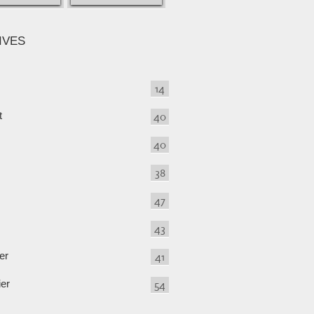
IVES
14
t
40
40
38
47
43
er
41
ier
54