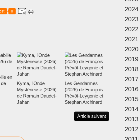
2024
ost
0
2023
2022
2021
2020
2019
2018
ille en
2017
 de
Kyma, l'Onde
Les Gendarmes
2016
Mystérieuse (2026)
(2026) de François
de Romain Daudet-
Prévôt-Leygonie et
2015
Jahan
Stephan Archinard
2014
Article suivant
2013
2012
2011