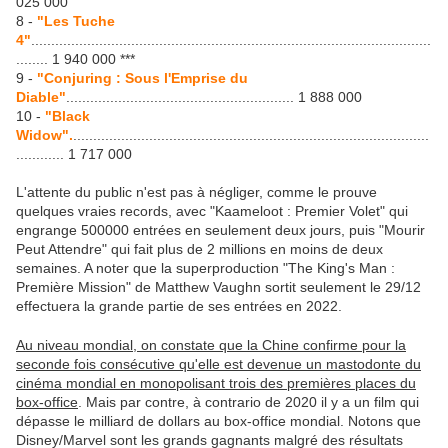
025 000
8 -
"Les Tuche
4"
....................................................................................................
........ 1 940 000 ***
9 -
"Conjuring : Sous l'Emprise du
Diable"
......................................................... 1 888 000
10 -
"Black
Widow".
.........................................................................................
............ 1 717 000
L'attente du public n'est pas à négliger, comme le prouve
quelques vraies records, avec "Kaameloot : Premier Volet" qui
engrange 500000 entrées en seulement deux jours, puis "Mourir
Peut Attendre" qui fait plus de 2 millions en moins de deux
semaines. A noter que la superproduction "The King's Man :
Première Mission" de Matthew Vaughn sortit seulement le 29/12
effectuera la grande partie de ses entrées en 2022.
Au niveau mondial, on constate que la Chine confirme pour la
seconde fois consécutive qu'elle est devenue un mastodonte du
cinéma mondial en monopolisant trois des premières places du
box-office
. Mais par contre, à contrario de 2020 il y a un film qui
dépasse le milliard de dollars au box-office mondial. Notons que
Disney/Marvel sont les grands gagnants malgré des résultats