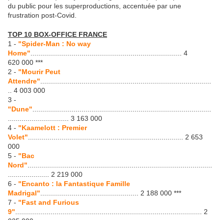
du public pour les superproductions, accentuée par une
frustration post-Covid.
TOP 10 BOX-OFFICE FRANCE
1 -
"Spider-Man : No way
Home"
............................................................................. 4
620 000 ***
2 -
"Mourir Peut
Attendre"
.......................................................................................
.. 4 003 000
3 -
"Dune"
...........................................................................................
............................... 3 163 000
4 -
"Kaamelott : Premier
Volet"
............................................................................... 2 653
000
5 -
"Bac
Nord"
..............................................................................................
..................... 2 219 000
6 -
"Encanto : la Fantastique Famille
Madrigal"
.................................................. 2 188 000 ***
7 -
"Fast and Furious
9"
............................................................................................... 2