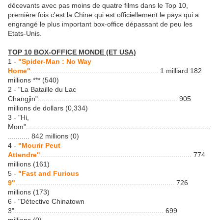
décevants avec pas moins de quatre films dans le Top 10,
première fois c'est la Chine qui est officiellement le pays qui a
engrangé le plus important box-office dépassant de peu les
Etats-Unis.
TOP 10 BOX-OFFICE MONDE (ET USA)
1 -
"Spider-Man : No Way
Home"
................................................................. 1 milliard 182
millions *** (540)
2 - "La Bataille du Lac
Changjin"....................................................................... 905
millions de dollars (0,334)
3 - "Hi,
Mom"..............................................................................................
........... 842 millions (0)
4 -
"Mourir Peut
Attendre"
............................................................................. 774
millions (161)
5 -
"Fast and Furious
9"
................................................................................. 726
millions (173)
6 - "Détective Chinatown
3"............................................................................ 699