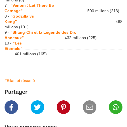
millions (0)
7 -
"Venom : Let There Be
Carnage"
........................................................ 500 millions (213)
8 -
"Godzilla vs
Kong"
...................................................................................... 468
millions (101)
9 -
"Shang-Chi et la Légende des Dix
Anneaux"
................................... 432 millions (225)
10 -
"Les
Eternels"
........................................................................................
........ 401 millions (165)
#Bilan et résumé
Partager