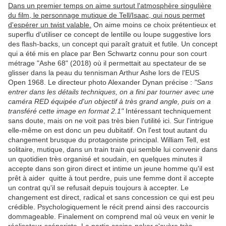
Dans un premier temps on aime surtout l'atmosphère singulière
du film, le personnage mutique de Tell/Isaac, qui nous permet
d'espérer un twist valable.
On aime moins ce choix prétentieux et
superflu d'utiliser ce concept de lentille ou loupe suggestive lors
des flash-backs, un concept qui paraît gratuit et futile. Un concept
qui a été mis en place par Ben Schwartz connu pour son court
métrage "Ashe 68" (2018) où il permettait au spectateur de se
glisser dans la peau du tennisman Arthur Ashe lors de l'EUS
Open 1968. Le directeur photo Alexander Dynan précise :
"Sans
entrer dans les détails techniques, on a fini par tourner avec une
caméra RED équipée d'un objectif à très grand angle, puis on a
transféré cette image en format 2.1"
Intéressant techniquement
sans doute, mais on ne voit pas très bien l'utilité ici. Sur l'intrigue
elle-même on est donc un peu dubitatif. On l'est tout autant du
changement brusque du protagoniste principal. William Tell, est
solitaire, mutique, dans un train train qui semble lui convenir dans
un quotidien très organisé et soudain, en quelques minutes il
accepte dans son giron direct et intime un jeune homme qu'il est
prêt à aider quitte à tout perdre, puis une femme dont il accepte
un contrat qu'il se refusait depuis toujours à accepter. Le
changement est direct, radical et sans concession ce qui est peu
crédible. Psychologiquement le récit prend ainsi des raccourcis
dommageable. Finalement on comprend mal où veux en venir le