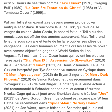
écrit plusieurs de ses films comme
"Taxi Driver"
(1976), "Raging
Bull" (1980),
"La Dernière Tentation du Christ"
(1988) et "A
Tombeau Ouvert" (1999)...
William Tell est un ex-militaire devenu joueur pro de poker
mutique et solitaire. Il rencontre le jeune Cirk, qui rêve de se
venger du colonel John Gordo, le hasard fait que Tell a eu des
ennuis avec cet officier des années auparavant. Mais Tell prend
le jeune sous son aile et tente de lui faire oublier ses idées de
vengeance. Les deux hommes écument alors les salles de poker
avec comme objectif de gagner le World Series de Las
Vegas... Tell est incarné par Oscar Isaac qui revient les pied sur
Terre après
"Star Wars IX : l'Ascension de Skywalker"
(2019)
de J.J. Abrams et
"Dune"
(2021) de Denis Villeneuve. Le jeune
Cirk est interprété par Tye Sheridan vu surtout en Cyclope dans
"X-Men : Apocalypse"
(2016) de Bryan Singer et
"X-Men : Dark
Phoenix"
(2019) de Simon Kinberg, et plus récemment dans
"Voyagers" (2021) de Neil Burger ; à noter que le jeune acteur a
été recommandé à Schrader par son ami et acteur récurrent
Nicolas Cage qui avait joué avec Sheridan dans le très bon
"Joe"
(2013) de David Gordon Green. Le colonel est incarné par Willem
Dafoe, vu récemment dans
"Spider-Man : No Way Home"
(2021) de Jon Watts, acteur fétiche de Schrader qui joue ainsi