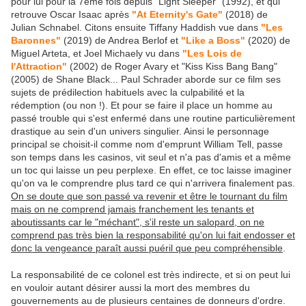
pour lui pour la 7ème fois depuis "Light Sleeper" (1992), et qui
retrouve Oscar Isaac après
"At Eternity's Gate"
(2018) de
Julian Schnabel. Citons ensuite Tiffany Haddish vue dans
"Les
Baronnes"
(2019) de Andrea Berlof et
"Like a Boss"
(2020) de
Miguel Arteta, et Joel Michaely vu dans
"Les Lois de
l'Attraction"
(2002) de Roger Avary et "Kiss Kiss Bang Bang"
(2005) de Shane Black... Paul Schrader aborde sur ce film ses
sujets de prédilection habituels avec la culpabilité et la
rédemption (ou non !). Et pour se faire il place un homme au
passé trouble qui s'est enfermé dans une routine particulièrement
drastique au sein d'un univers singulier. Ainsi le personnage
principal se choisit-il comme nom d'emprunt William Tell, passe
son temps dans les casinos, vit seul et n'a pas d'amis et a même
un toc qui laisse un peu perplexe. En effet, ce toc laisse imaginer
qu'on va le comprendre plus tard ce qui n'arrivera finalement pas.
On se doute que son passé va revenir et être le tournant du film
mais on ne comprend jamais franchement les tenants et
aboutissants car le "méchant", s'il reste un salopard, on ne
comprend pas très bien la responsabilité qu'on lui fait endosser et
donc la vengeance paraît aussi puéril que peu compréhensible
.
La responsabilité de ce colonel est très indirecte, et si on peut lui
en vouloir autant désirer aussi la mort des membres du
gouvernements au de plusieurs centaines de donneurs d'ordre.