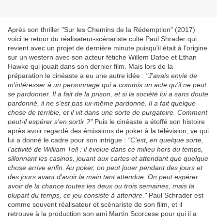
Après son thriller "Sur les Chemins de la Rédemption" (2017)
voici le retour du réalisateur-scénariste culte Paul Shrader qui
revient avec un projet de dernière minute puisqu'il était à l'origine
sur un western avec son acteur fétiche Willem Dafoe et Ethan
Hawke qui jouait dans son dernier film. Mais lors de la
préparation le cinéaste a eu une autre idée :
"J'avais envie de
m'intéresser à un personnage qui a commis un acte qu'il ne peut
se pardonner. Il a fait de la prison, et si la société lui a sans doute
pardonné, il ne s'est pas lui-même pardonné. Il a fait quelque
chose de terrible, et il vit dans une sorte de purgatoire. Comment
peut-il espérer s'en sortir ?"
Puis le cinéaste a étoffé son histoire
après avoir regardé des émissions de poker à la télévision, ve qui
lui a donné le cadre pour son intrigue :
"C'est, en quelque sorte,
l'activité de William Tell : il évolue dans ce milieu hors du temps,
sillonnant les casinos, jouant aux cartes et attendant que quelque
chose arrive enfin. Au poker, on peut jouer pendant des jours et
des jours avant d'avoir la main tant attendue. On peut espérer
avoir de la chance toutes les deux ou trois semaines, mais la
plupart du temps, ce jeu consiste à attendre."
Paul Schrader est
comme souvent réalisateur et scénariste de son film, et il
retrouve à la production son ami Martin Scorcese pour qui il a