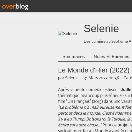
Selenie
Des Lumière au Septième A
Sommaires
Notes Et Barèmes
Le Monde d'Hier (2022)
par Selenie
-
31 Mars 2022, 10:56
-
Caté
Après sa petite comédie estivale
"Juill
thématique beaucoup plus sérieuse sur l
film "Un Français" (2015) dans une variat
"Le problème n'a malheureusement fait 
partout dans le monde. C'est évidemmen
il y a eu Trump, Bolsonaro, la Turquie, la
écrire sur autre chose..."
Pour ce projet l
surtout reporter au Monde ayant écrit 