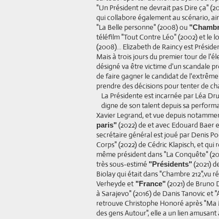
"Un Président ne devrait pas Dire ça" (2
qui collabore également au scénario, ai
"La Belle personne" (2008) ou
"Chambr
téléfilm "Tout Contre Léo" (2002) et le 
(2008)... Elizabeth de Raincy est Préside
Mais à trois jours du premier tour de l'é
désigné va être victime d'un scandale p
de faire gagner le candidat de l'extrême
prendre des décisions pour tenter de cha
La Présidente est incarnée par Léa Dru
digne de son talent depuis sa perform
Xavier Legrand, et vue depuis notammen
(2022) de et avec Edouard Baer et
paris"
secrétaire général est joué par Denis P
Corps" (2022) de Cédric Klapisch, et qui r
même président dans "La Conquête" (2011
très sous-estimé
(2021) d
"Présidents"
Biolay qui était dans "Chambre 212",vu
Verheyde et
(2021) de Bruno 
"France"
à Sarajevo" (2016) de Danis Tanovic et "A
retrouve Christophe Honoré après "Ma M
des gens Autour", elle a un lien amusant