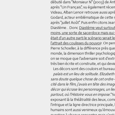
débuté dans "Monsieur N" (2003) de Ant
après "Un Français", vu également réc
Videau, Alban Lenoir retrouve aussi aprè
Godard, acteur emblématique de cette sér
après "juillet Août". Puis enfin citons J
Diastème... Donc
Diastème veut surtout 
moins, une sorte de sacerdoce mais qui s'
était d'un autre parti le scénario serait 
l'attrait des coulisses du pouvoi
r. On pen
Pierre Schoeller, à la différence près qu
monde, la dimension thriller psychologiqu
on se moque que l'adversaire soit d'extr
très bien écrite et construite, et qui dev
Les décors sont des couloirs et bureaux
palais est un lieu de solitude. Elizabeth
sans doute quelque chose de cet ordre-là d
cité dans le film, j'avais en tête des im
décor qui écrase les personnages, un lie
partout, où l'Histoire vous en impose."
Su
exposant là la théâtralité des lieux, comm
l'intrigue et la ligne directrice principale
humains sont aussi venimeux qu'émouvant
question à chaque rencontre mais c'est 