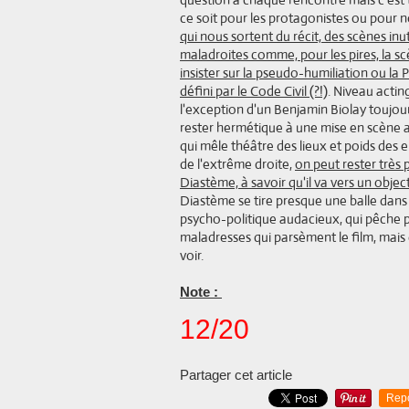
ce soit pour les protagonistes ou pour 
qui nous sortent du récit, des scènes inu
maladroites comme, pour les pires, la sc
insister sur la pseudo-humiliation ou la P
défini par le Code Civil (?!)
. Niveau actin
l'exception d'un Benjamin Biolay toujour
rester hermétique à une mise en scène au
qui mêle théâtre des lieux et poids des e
de l'extrême droite,
on peut rester très 
Diastème, à savoir qu'il va vers un objec
Diastème se tire presque une balle dans 
psycho-politique audacieux, qui pêche 
maladresses qui parsèment le film, mais qu
voir.
Note :
12/20
Partager cet article
Rep