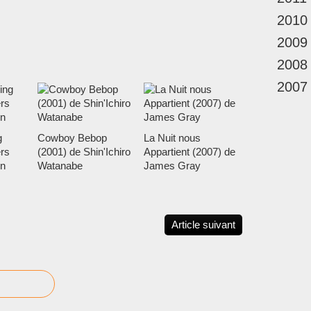
2010
2009
2008
2007
g
Cowboy Bebop
La Nuit nous
rs
(2001) de Shin'Ichiro
Appartient (2007) de
n
Watanabe
James Gray
Article suivant