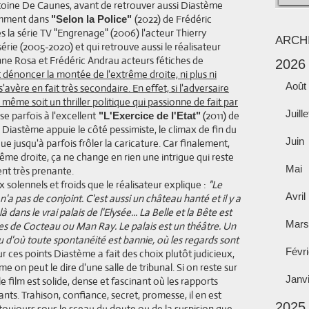
oine De Caunes, avant de retrouver aussi Diastème
emment dans
(2022) de Frédéric
"Selon la Police"
s la série TV "Engrenage" (2006) l'acteur Thierry
ARCH
ie (2005-2020) et qui retrouve aussi le réalisateur
eanne Rosa et Frédéric Andrau acteurs fétiches de
2026
dénoncer la montée de l'extrême droite, ni plus ni
Août
avère en fait très secondaire. En effet, si l'adversaire
le même soit un thriller politique qui passionne de fait par
Juille
se parfois à l'excellent
(2011) de
"L'Exercice de l'Etat"
e Diastème appuie le côté pessimiste, le climax de fin du
Juin
e jusqu'à parfois frôler la caricature. Car finalement,
ême droite, ça ne change en rien une intrigue qui reste
Mai
ient très prenante.
 solennels et froids que le réalisateur explique :
"Le
Avril
 n'a pas de conjoint. C'est aussi un château hanté et il y a
ans le vrai palais de l'Elysée... La Belle et la Bête est
Mars
ages de Cocteau ou Man Ray. Le palais est un théâtre. Un
u d'où toute spontanéité est bannie, où les regards sont
Févri
r ces points Diastème a fait des choix plutôt judicieux,
e on peut le dire d'une salle de tribunal. Si on reste sur
Janv
, le film est solide, dense et fascinant où les rapports
s. Trahison, confiance, secret, promesse, il en est
2025
toujours sous le sceau du doute ou de la suspision que