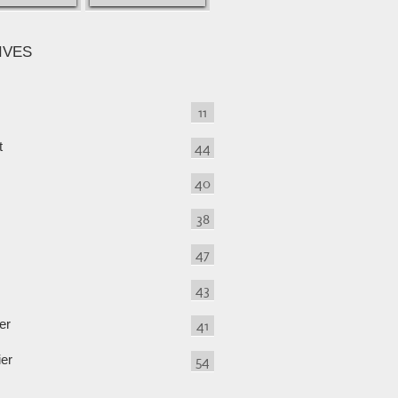
IVES
11
t
44
40
38
47
43
er
41
ier
54