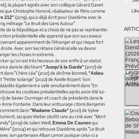
016), la plupart signés avec son collègue Gérard Davet
nsi que Christophe Honoré, réalisateur de films comme
Lik
(2019), qui a déjà écrit pour Diastème avec le
e 212"
long métrage "Le Bruit des Gens Autour"
ARTI
nte de la République et a choisi de ne pas se représenter.
lection présidentielle elle apprend que son successeur
rovenant apparemment de l'étranger et qui risque fort
 droite. Avec son Secrétaire Général elle va devoir
nger les choses in extremis...
cker qu'on est très heureux de voir enfin à un statut
ance dans le déchirant
(2017) de
"Jusqu'à la Garde"
t dans "Chère Léa" (2021) de Jérôme Bonnell,
"Adieu
 "Petite Solange" (2022) de Axelle Ropert. Son
odalydès également e salle simultanément dans "En
etrouve les coulisses présidentielles après avoir été lui-
) de Xavier Durringer et coach de présidents dans le
e Anne Fontaine. Dans leur entourage citons Benjamin
 récemment dans
(2021) de Sylvie
"Madame Claude"
Dumont, Jacques Weber plutôt rare au ciné avec "Mort
ndy" (2019) de Julien Weill,
qui
Emma De Caunes
ère" (2004) et qui retrouve Diastème après "Le Bruit
 avec son partenaire Alban Lenoir puisque celui-ci a