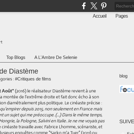
Accueil
Pages
rt
Top Blogs
A L'Ambre De Selenie
 de Diastème
blog
gories :
#Critiques de films
(2016) le réalisateur Diastème revient à une
et Août"
a montée de l'extrême droite et fait donc écho à son
ion diamétralement plus politique. Le cinéaste précise :
qu'empirer depuis 2015, non seulement en France mais
t un sujet qui me préoccupe. (...) Dans le même temps,
 Hongrie, la Pologne, Salvini en Italie. Je ne me voyais pas
SUIVE
e cinéaste travaille avec Fabrice Lhomme, scénariste, et
plusieurs enquêtes comme "Sarko m'a Tuer" (2011) ou
Sui