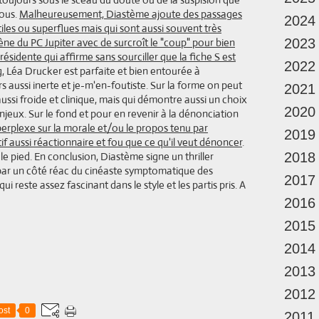
nous.
Malheureusement, Diastème ajoute des passages
2024
tiles ou superflues mais qui sont aussi souvent très
ène du PC Jupiter avec de surcroît le "coup" pour bien
2023
résidente qui affirme sans sourciller que la fiche S est
2022
g, Léa Drucker est parfaite et bien entourée à
s aussi inerte et je-m'en-foutiste. Sur la forme on peut
2021
ssi froide et clinique, mais qui démontre aussi un choix
2020
njeux. Sur le fond et pour en revenir à la dénonciation
perplexe sur la morale et/ou le propos tenu par
2019
tif aussi réactionnaire et fou que ce qu'il veut dénoncer
.
le pied. En conclusion, Diastème signe un thriller
2018
par un côté réac du cinéaste symptomatique des
2017
i reste assez fascinant dans le style et les partis pris. A
2016
2015
2014
2013
2012
ost
0
2011