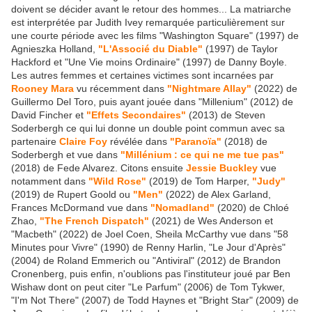
doivent se décider avant le retour des hommes... La matriarche
est interprétée par Judith Ivey remarquée particulièrement sur
une courte période avec les films "Washington Square" (1997) de
Agnieszka Holland,
"L'Associé du Diable"
(1997) de Taylor
Hackford et "Une Vie moins Ordinaire" (1997) de Danny Boyle.
Les autres femmes et certaines victimes sont incarnées par
Rooney Mara
vu récemment dans
"Nightmare Allay"
(2022) de
Guillermo Del Toro, puis ayant jouée dans "Millenium" (2012) de
David Fincher et
"Effets Secondaires"
(2013) de Steven
Soderbergh ce qui lui donne un double point commun avec sa
partenaire
Claire Foy
révélée dans
"Paranoïa"
(2018) de
Soderbergh et vue dans
"Millénium : ce qui ne me tue pas"
(2018) de Fede Alvarez. Citons ensuite
Jessie Buckley
vue
notamment dans
"Wild Rose"
(2019) de Tom Harper,
"Judy"
(2019) de Rupert Goold ou
"Men"
(2022) de Alex Garland,
Frances McDormand vue dans
"Nomadland"
(2020) de Chloé
Zhao,
"The French Dispatch"
(2021) de Wes Anderson et
"Macbeth" (2022) de Joel Coen, Sheila McCarthy vue dans "58
Minutes pour Vivre" (1990) de Renny Harlin, "Le Jour d'Après"
(2004) de Roland Emmerich ou "Antiviral" (2012) de Brandon
Cronenberg, puis enfin, n'oublions pas l'instituteur joué par Ben
Wishaw dont on peut citer "Le Parfum" (2006) de Tom Tykwer,
"I'm Not There" (2007) de Todd Haynes et "Bright Star" (2009) de