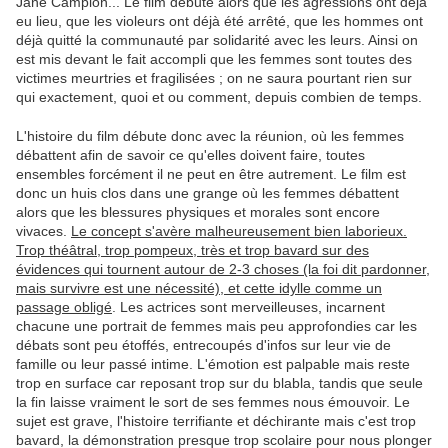
Jane Campion... Le film débute alors que les agressions ont déjà
eu lieu, que les violeurs ont déjà été arrêté, que les hommes ont
déjà quitté la communauté par solidarité avec les leurs. Ainsi on
est mis devant le fait accompli que les femmes sont toutes des
victimes meurtries et fragilisées ; on ne saura pourtant rien sur
qui exactement, quoi et ou comment, depuis combien de temps.
L'histoire du film débute donc avec la réunion, où les femmes
débattent afin de savoir ce qu'elles doivent faire, toutes
ensembles forcément il ne peut en être autrement. Le film est
donc un huis clos dans une grange où les femmes débattent
alors que les blessures physiques et morales sont encore
vivaces.
Le concept s'avère malheureusement bien laborieux.
Trop théâtral, trop pompeux, très et trop bavard sur des
évidences qui tournent autour de 2-3 choses (la foi dit pardonner,
mais survivre est une nécessité), et cette idylle comme un
passage obligé
. Les actrices sont merveilleuses, incarnent
chacune une portrait de femmes mais peu approfondies car les
débats sont peu étoffés, entrecoupés d'infos sur leur vie de
famille ou leur passé intime. L'émotion est palpable mais reste
trop en surface car reposant trop sur du blabla, tandis que seule
la fin laisse vraiment le sort de ses femmes nous émouvoir. Le
sujet est grave, l'histoire terrifiante et déchirante mais c'est trop
bavard, la démonstration presque trop scolaire pour nous plonger