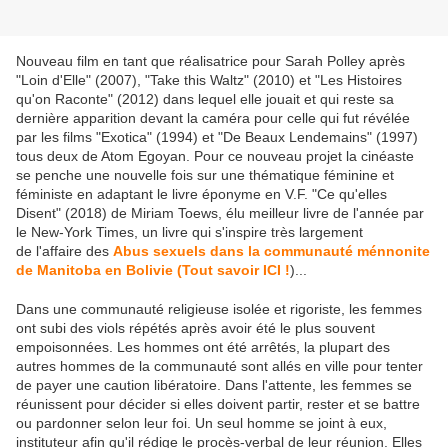
Nouveau film en tant que réalisatrice pour Sarah Polley après
"Loin d'Elle" (2007), "Take this Waltz" (2010) et "Les Histoires
qu'on Raconte" (2012) dans lequel elle jouait et qui reste sa
dernière apparition devant la caméra pour celle qui fut révélée
par les films "Exotica" (1994) et "De Beaux Lendemains" (1997)
tous deux de Atom Egoyan. Pour ce nouveau projet la cinéaste
se penche une nouvelle fois sur une thématique féminine et
féministe en adaptant le livre éponyme en V.F. "Ce qu'elles
Disent" (2018) de Miriam Toews, élu meilleur livre de l'année par
le New-York Times, un livre qui s'inspire très largement
de l'affaire des
Abus sexuels dans la communauté ménnonite
de Manitoba en Bolivie (Tout savoir ICI !
)...
Dans une communauté religieuse isolée et rigoriste, les femmes
ont subi des viols répétés après avoir été le plus souvent
empoisonnées. Les hommes ont été arrêtés, la plupart des
autres hommes de la communauté sont allés en ville pour tenter
de payer une caution libératoire. Dans l'attente, les femmes se
réunissent pour décider si elles doivent partir, rester et se battre
ou pardonner selon leur foi. Un seul homme se joint à eux,
instituteur afin qu'il rédige le procès-verbal de leur réunion. Elles