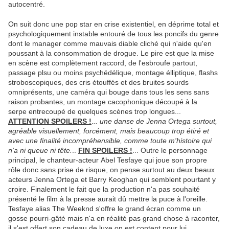
autocentré.
On suit donc une pop star en crise existentiel, en déprime total et
psychologiquement instable entouré de tous les poncifs du genre
dont le manager comme mauvais diable cliché qui n'aide qu'en
poussant à la consommation de drogue. Le pire est que la mise
en scène est complètement raccord, de l'esbroufe partout,
passage plsu ou moins psychédélique, montage élliptique, flashs
stroboscopiques, des cris étouffés et des bruites sourds
omniprésents, une caméra qui bouge dans tous les sens sans
raison probantes, un montage cacophonique découpé à la
serpe entrecoupé de quelques scènes trop longues...
ATTENTION SPOILERS !
.
.. une danse de Jenna Ortega surtout,
agréable visuellement, forcément, mais beaucoup trop étiré et
avec une finalité incompréhensible, comme toute m'histoire qui
n'a ni queue ni tête.
..
FIN SPOILERS !
... Outre le personnage
principal, le chanteur-acteur Abel Tesfaye qui joue son propre
rôle donc sans prise de risque, on pense surtout au deux beaux
acteurs Jenna Ortega et Barry Keoghan qui semblent pourtant y
croire. Finalement le fait que la production n'a pas souhaité
présenté le film à la presse aurait dû mettre la puce à l'oreille.
Tesfaye alias The Weeknd s'offre le grand écran comme un
gosse pourri-gâté mais n'a en réalité pas grand chose à raconter,
il s'est offert son cadeau de luxe on est content pour lui...