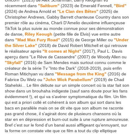
Unicorn" (2025) de Alex Scharfman, Barry Keoghan vu
récemment dans
"Saltburn"
(2023) de Emerald Fennell,
"Bird"
(2024) de Andrea Arnold et
"Le Clan des Bêtes"
(2025) de
Christopher Andrews, Gabby Barrett chanteuse Country dans son
premier rôle au cinéma, Charli D'Amelio deuxième influençeuse
TikTok la plus suivie au monde connue pour ses démonstration
de danse,
Riley Keough
(petite fille de Elvis) vue entre autre
dans
"Mad Max Fury Road"
(2015) de George Miller ou
"Under
the Silver Lake"
(2018) de David Robert Mitchell et qui retrouve
le réalisateur après
"It comes at Night"
(2017), Paul L. Davis
aperçu dans "Le Rêve de Cassandre" (2007) de Woody Allen ou
"Skyfall"
(2016) de Sam Mendes mais surtout connu comme le
créateur de la série Tv "Into the Dark" (2018-2019), puis enfin
Roman Mitichyan vu dans
"Message from the King"
(2016) de
Fabrice Du Welz ou
"John Wick Parabellum"
(2019) de Chad
Stahelski... Le film débute sur un simple concert où la star fait son
show dans un brouhaha indigeste (sauf sans doute pour les fans
évidemment !), et qui va s'avérer symptomatique du film. Un film
qui est a priori collé et cohérent à son album qui sort dans les
bacs en parallèle mais on se dit vite que son album ne raconte
pas grand chose, il s'agirait donc de plusieurs chansons où la
star en en dépression et burn-out suite à une rupture amoureuse.
Bref c'est sur le fond d'un banal aussi affligeant qu'ennuyant, sur
la forme on constate vite que ce film a tout du clip elliptique