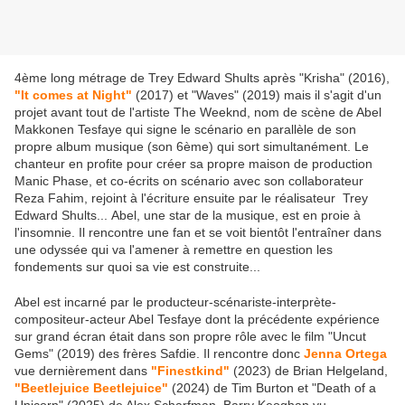
4ème long métrage de Trey Edward Shults après "Krisha" (2016),
"It comes at Night"
(2017) et "Waves" (2019) mais il s'agit d'un
projet avant tout de l'artiste The Weeknd, nom de scène de Abel
Makkonen Tesfaye qui signe le scénario en parallèle de son
propre album musique (son 6ème) qui sort simultanément. Le
chanteur en profite pour créer sa propre maison de production
Manic Phase, et co-écrits on scénario avec son collaborateur
Reza Fahim, rejoint à l'écriture ensuite par le réalisateur Trey
Edward Shults... Abel, une star de la musique, est en proie à
l'insomnie. Il rencontre une fan et se voit bientôt l'entraîner dans
une odyssée qui va l'amener à remettre en question les
fondements sur quoi sa vie est construite...
Abel est incarné par le producteur-scénariste-interprète-
compositeur-acteur Abel Tesfaye dont la précédente expérience
sur grand écran était dans son propre rôle avec le film "Uncut
Gems" (2019) des frères Safdie. Il rencontre donc
Jenna Ortega
vue dernièrement dans
"Finestkind"
(2023) de Brian Helgeland,
"Beetlejuice Beetlejuice"
(2024) de Tim Burton et "Death of a