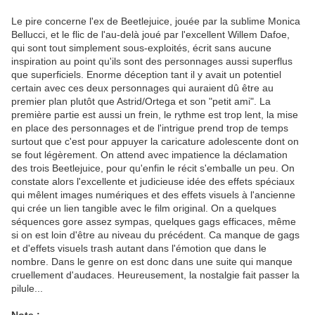
Le pire concerne l'ex de Beetlejuice, jouée par la sublime Monica
Bellucci, et le flic de l'au-delà joué par l'excellent Willem Dafoe,
qui sont tout simplement sous-exploités, écrit sans aucune
inspiration au point qu'ils sont des personnages aussi superflus
que superficiels. Enorme déception tant il y avait un potentiel
certain avec ces deux personnages qui auraient dû être au
premier plan plutôt que Astrid/Ortega et son "petit ami". La
première partie est aussi un frein, le rythme est trop lent, la mise
en place des personnages et de l'intrigue prend trop de temps
surtout que c'est pour appuyer la caricature adolescente dont on
se fout légèrement. On attend avec impatience la déclamation
des trois Beetlejuice, pour qu'enfin le récit s'emballe un peu. On
constate alors l'excellente et judicieuse idée des effets spéciaux
qui mêlent images numériques et des effets visuels à l'ancienne
qui crée un lien tangible avec le film original. On a quelques
séquences gore assez sympas, quelques gags efficaces, même
si on est loin d'être au niveau du précédent. Ca manque de gags
et d'effets visuels trash autant dans l'émotion que dans le
nombre. Dans le genre on est donc dans une suite qui manque
cruellement d'audaces. Heureusement, la nostalgie fait passer la
pilule...