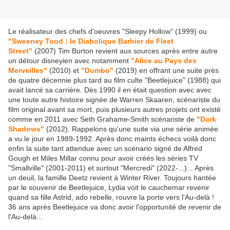
Le réalisateur des chefs d'oeuvres "Sleepy Hollow" (1999) ou
"Sweeney Tood : le Diabolique Barbier de Fleet
Street"
(2007) Tim Burton revient aux sources après entre autre
un détour disneyien avec notamment
"Alice au Pays des
Merveilles"
(2010) et
"Dumbo"
(2019) en offrant une suite près
de quatre décennie plus tard au film culte "Beetlejuice" (1988) qui
avait lancé sa carrière. Dès 1990 il en était question avec avec
une toute autre histoire signée de Warren Skaaren, scénariste du
film original avant sa mort, puis plusieurs autres projets ont existé
comme en 2011 avec Seth Grahame-Smith scénariste de
"Dark
Shadows"
(2012). Rappelons qu'une suite via une série animée
a vu le jour en 1989-1992. Après donc maints échecs voilà donc
enfin la suite tant attendue avec un scénario signé de Alfred
Gough et Miles Millar connu pour avoir créés les séries TV
"Smallville" (2001-2011) et surtout "Mercredi" (2022-...)... Après
un deuil, la famille Deetz revient à Winter River. Toujours hantée
par le souvenir de Beetlejuice, Lydia voit le cauchemar revenir
quand sa fille Astrid, ado rebelle, rouvre la porte vers l'Au-delà !
36 ans après Beetlejuice va donc avoir l'opportunité de revenir de
l'Au-delà...