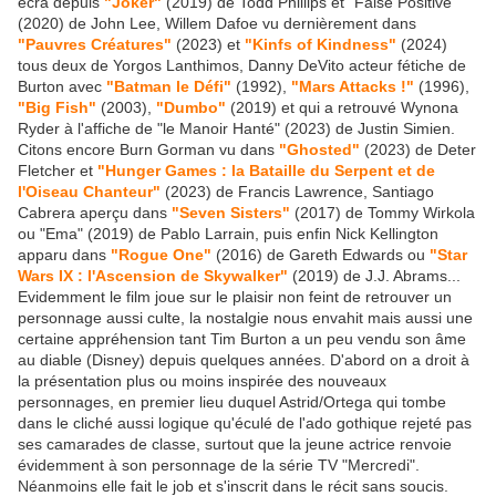
écra depuis
"Joker"
(2019) de Todd Phillips et "False Positive"
(2020) de John Lee, Willem Dafoe vu dernièrement dans
"Pauvres Créatures"
(2023) et
"Kinfs of Kindness"
(2024)
tous deux de Yorgos Lanthimos, Danny DeVito acteur fétiche de
Burton avec
"Batman le Défi"
(1992),
"Mars Attacks !"
(1996),
"Big Fish"
(2003),
"Dumbo"
(2019) et qui a retrouvé Wynona
Ryder à l'affiche de "le Manoir Hanté" (2023) de Justin Simien.
Citons encore Burn Gorman vu dans
"Ghosted"
(2023) de Deter
Fletcher et
"Hunger Games : la Bataille du Serpent et de
l'Oiseau Chanteur"
(2023) de Francis Lawrence, Santiago
Cabrera aperçu dans
"Seven Sisters"
(2017) de Tommy Wirkola
ou "Ema" (2019) de Pablo Larrain, puis enfin Nick Kellington
apparu dans
"Rogue One"
(2016) de Gareth Edwards ou
"Star
Wars IX : l'Ascension de Skywalker"
(2019) de J.J. Abrams...
Evidemment le film joue sur le plaisir non feint de retrouver un
personnage aussi culte, la nostalgie nous envahit mais aussi une
certaine appréhension tant Tim Burton a un peu vendu son âme
au diable (Disney) depuis quelques années. D'abord on a droit à
la présentation plus ou moins inspirée des nouveaux
personnages, en premier lieu duquel Astrid/Ortega qui tombe
dans le cliché aussi logique qu'éculé de l'ado gothique rejeté pas
ses camarades de classe, surtout que la jeune actrice renvoie
évidemment à son personnage de la série TV "Mercredi".
Néanmoins elle fait le job et s'inscrit dans le récit sans soucis.