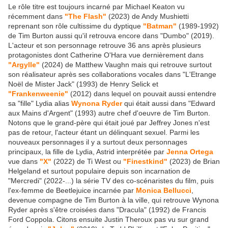
Le rôle titre est toujours incarné par Michael Keaton vu
récemment dans
"The Flash"
(2023) de Andy Mushietti
reprenant son rôle cultissime du dyptique
"Batman"
(1989-1992)
de Tim Burton aussi qu'il retrouva encore dans "Dumbo" (2019).
L'acteur et son personnage retrouve 36 ans après plusieurs
protagonistes dont Catherine O'Hara vue dernièrement dans
"Argylle"
(2024) de Matthew Vaughn mais qui retrouve surtout
son réalisateur après ses collaborations vocales dans "L'Etrange
Noël de Mister Jack" (1993) de Henry Selick et
"Frankenweenie"
(2012) dans lequel on pouvait aussi entendre
sa "fille" Lydia alias
Wynona Ryder
qui était aussi dans "Edward
aux Mains d'Argent" (1993) autre chef d'oeuvre de Tim Burton.
Notons que le grand-père qui était joué par Jeffrey Jones n'est
pas de retour, l'acteur étant un délinquant sexuel. Parmi les
nouveaux personnages il y a surtout deux personnages
principaux, la fille de Lydia, Astrid interprétée par
Jenna Ortega
vue dans
"X"
(2022) de Ti West ou
"Finestkind"
(2023) de Brian
Helgeland et surtout populaire depuis son incarnation de
"Mercredi" (2022-...) la série TV des co-scénaristes du film, puis
l'ex-femme de Beetlejuice incarnée par
Monica Bellucci
,
devenue compagne de Tim Burton à la ville, qui retrouve Wynona
Ryder après s'être croisées dans "Dracula" (1992) de Francis
Ford Coppola. Citons ensuite Justin Theroux pas vu sur grand