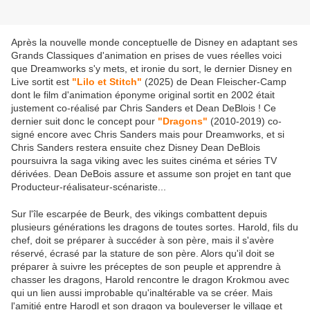
Après la nouvelle monde conceptuelle de Disney en adaptant ses
Grands Classiques d'animation en prises de vues réelles voici
que Dreamworks s'y mets, et ironie du sort, le dernier Disney en
Live sortit est
"Lilo et Stitch"
(2025) de Dean Fleischer-Camp
dont le film d'animation éponyme original sortit en 2002 était
justement co-réalisé par Chris Sanders et Dean DeBlois ! Ce
dernier suit donc le concept pour
"Dragons"
(2010-2019) co-
signé encore avec Chris Sanders mais pour Dreamworks, et si
Chris Sanders restera ensuite chez Disney Dean DeBlois
poursuivra la saga viking avec les suites cinéma et séries TV
dérivées. Dean DeBois assure et assume son projet en tant que
Producteur-réalisateur-scénariste...
Sur l'île escarpée de Beurk, des vikings combattent depuis
plusieurs générations les dragons de toutes sortes. Harold, fils du
chef, doit se préparer à succéder à son père, mais il s'avère
réservé, écrasé par la stature de son père. Alors qu'il doit se
préparer à suivre les préceptes de son peuple et apprendre à
chasser les dragons, Harold rencontre le dragon Krokmou avec
qui un lien aussi improbable qu'inaltérable va se créer. Mais
l'amitié entre Harodl et son dragon va bouleverser le village et