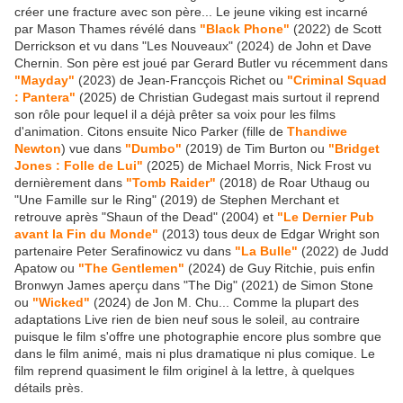
créer une fracture avec son père... Le jeune viking est incarné
par Mason Thames révélé dans
"Black Phone"
(2022) de Scott
Derrickson et vu dans "Les Nouveaux" (2024) de John et Dave
Chernin. Son père est joué par Gerard Butler vu récemment dans
"Mayday"
(2023) de Jean-Francçois Richet ou
"Criminal Squad
: Pantera"
(2025) de Christian Gudegast mais surtout il reprend
son rôle pour lequel il a déjà prêter sa voix pour les films
d'animation. Citons ensuite Nico Parker (fille de
Thandiwe
Newton
) vue dans
"Dumbo"
(2019) de Tim Burton ou
"Bridget
Jones : Folle de Lui"
(2025) de Michael Morris, Nick Frost vu
dernièrement dans
"Tomb Raider"
(2018) de Roar Uthaug ou
"Une Famille sur le Ring" (2019) de Stephen Merchant et
retrouve après "Shaun of the Dead" (2004) et
"Le Dernier Pub
avant la Fin du Monde"
(2013) tous deux de Edgar Wright son
partenaire Peter Serafinowicz vu dans
"La Bulle"
(2022) de Judd
Apatow ou
"The Gentlemen"
(2024) de Guy Ritchie, puis enfin
Bronwyn James aperçu dans "The Dig" (2021) de Simon Stone
ou
"Wicked"
(2024) de Jon M. Chu... Comme la plupart des
adaptations Live rien de bien neuf sous le soleil, au contraire
puisque le film s'offre une photographie encore plus sombre que
dans le film animé, mais ni plus dramatique ni plus comique. Le
film reprend quasiment le film originel à la lettre, à quelques
détails près.