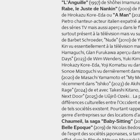
(1997) de Shôhei Imamura
"L'Anguille"
(2009) de F
Rabe, le Juste de Nankin"
de Hirokazu Kore-Eda ou
(202
"A Man"
Pietro chanteur-acteur italien expatrié
des séries TV mais aussi aperçu dans le f
surtout présent à la télévision mais vu s
de Barbet Schroeder, "Nude" (2010) de Y
Kin vu essentiellement à la télévision m
Hamaguchi, Glan Furukawa aperçu dans 
Days" (2023) de Wim Wenders, Yuki Ki
Hirokazy Kore-Eda, Yoji Komatsu vu da
Sonoe Mizoguchi vu dernièrement dans "
(2020) de Masachi Yamamoto et "My Mot
récemment dans "Ishiko" (2023) de Akihir
Rage" (2024) de et avec Takeshi Kitano,
Next Door" (2025) de Uûjirô Ozeki... La 
différences culturelles entre l'Occiden
de tels sociétés existent. Pourtant rap
genre d'entreprises sur des locations d'
(2
Chaumeil
, la saga
"Baby-Sitting"
(2019) de Nicolas Bedos,
Belle Epoque"
de l'esprit des sociétés japonaises, si ta
effet, dans le film de Mitsuyo Miyazaki l