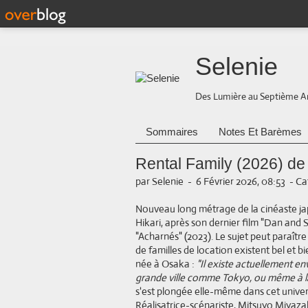
Selenie
Des Lumière au Septième A
Sommaires
Notes Et Barèmes
Rental Family (2026) de
par Selenie
-
6 Février 2026, 08:53
-
Ca
Nouveau long métrage de la cinéaste j
Hikari, après son dernier film "Dan and 
"Acharnés" (2023). Le sujet peut paraîtr
de familles de location existent bel et 
née à Osaka :
"Il existe actuellement en
grande ville comme Tokyo, ou même à la 
s'est plongée elle-même dans cet univers
Réalisatrice-scénariste, Mitsuyo Miyaza