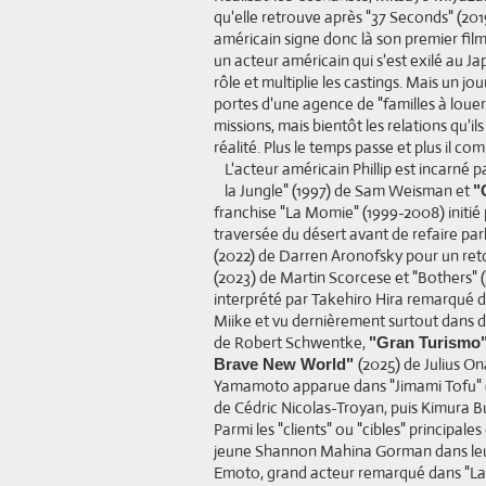
qu'elle retrouve après "37 Seconds" (2019
américain signe donc là son premier fil
un acteur américain qui s'est exilé au J
rôle et multiplie les castings. Mais un jou
portes d'une agence de "familles à louer"
missions, mais bientôt les relations qu'ils
réalité. Plus le temps passe et plus il co
L'acteur américain Phillip est incarné
la Jungle" (1997) de Sam Weisman et
"
franchise "La Momie" (1999-2008) initi
traversée du désert avant de refaire par
(2022) de Darren Aronofsky pour un re
(2023) de Martin Scorcese et "Bothers"
interprété par Takehiro Hira remarqué d
Miike et vu dernièrement surtout dans 
de Robert Schwentke,
"Gran Turismo
(2025) de Julius On
Brave New World"
Yamamoto apparue dans "Jimami Tofu" (
de Cédric Nicolas-Troyan, puis Kimura 
Parmi les "clients" ou "cibles" principales
jeune Shannon Mahina Gorman dans leurs
Emoto, grand acteur remarqué dans "La R