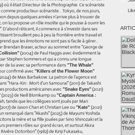
) où il était Directeur de la Photographie. Ce scénariste
m comme producteur-scénariste... Tokyo, de nos jours,
Lik
apon depuis quelques années n'arrive plus à trouver de
r, on lui propose un rôle insolite qui le pousse à ouvrir les
ARTI
. D'abord réticent, il commence à s'investir dans ses
 tissent brouillent peu à peu la frontière entre travail et
mprend que les émotions ne sont pas si facile à gérer...
 par Brendan Braser, acteur au sommet entre "George de
(2004) de Paul Haggis avec évidemment la
Collision"
é par Stephen Sommers et qui a connu une longue
ler de lui avec sa performance dans
"The Whale"
tour confirmé avec
"Killers of the Flower Moon"
 (2024) de Max Barbakow. La patron de l'agence est
ans "Hara-Kiri : Mort d'un Samouraï" (2011) de Takashi
des productions américaines avec
(2021)
"Snake Eyes"
(2023) de Neill Blomkamp ou
"
"Captain America :
ah, tandis que les collègues sont joués par Mari
2017) de Jason Chan et Christian Lee ou
(2021)
"Kate"
Bun remarqué dans "Akashi" (2025) de Mayumi Yoshida.
 citons la mère et sa fille jouées par Sino Shinozaki et la
 premiers rôles sur grand écran, et surtout Akira
ivière Dotonbori" (1982) de Kinji Fukasaku,