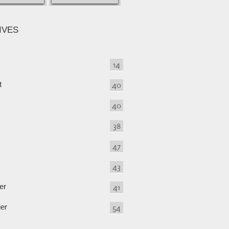
IVES
14
t
40
40
38
47
43
er
41
ier
54