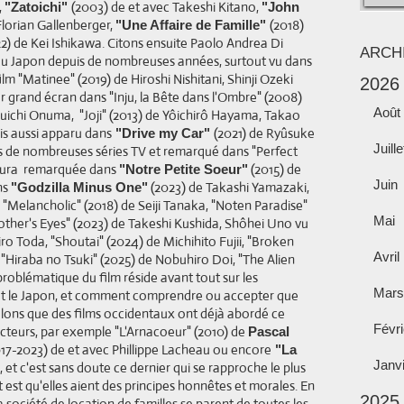
,
(2003) de et avec Takeshi Kitano,
"Zatoichi"
"John
lorian Gallenberger,
(2018)
"Une Affaire de Famille"
2) de Kei Ishikawa. Citons ensuite Paolo Andrea Di
ARCH
 au Japon depuis de nombreuses années, surtout vu dans
ilm "Matinee" (2019) de Hiroshi Nishitani, Shinji Ozeki
2026
ur grand écran dans "Inju, la Bête dans l'Ombre" (2008)
Août
uichi Onuma, "Joji" (2013) de Yôichirô Hayama, Takao
ais aussi apparu dans
(2021) de Ryûsuke
"Drive my Car"
Juille
de nombreuses séries TV et remarqué dans "Perfect
mura remarquée dans
(2015) de
"Notre Petite Soeur"
Juin
ns
(2023) de Takashi Yamazaki,
"Godzilla Minus One"
Melancholic" (2018) de Seiji Tanaka, "Noten Paradise"
Mai
her's Eyes" (2023) de Takeshi Kushida, Shôhei Uno vu
o Toda, "Shoutai" (2024) de Michihito Fujii, "Broken
Avril
 "Hiraba no Tsuki" (2025) de Nobuhiro Doi, "The Alien
problématique du film réside avant tout sur les
Mars
t et le Japon, et comment comprendre ou accepter que
pelons que des films occidentaux ont déjà abordé ce
Févri
acteurs, par exemple "L'Arnacoeur" (2010) de
Pascal
017-2023) de et avec Phillippe Lacheau ou encore
"La
Janv
 et c'est sans doute ce dernier qui se rapproche le plus
nt est qu'elles aient des principes honnêtes et morales. En
2025
a société de location de familles se parent de toutes les