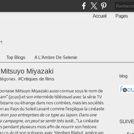
Accueil
Pages
rt
Top Blogs
A L'Ambre De Selenie
 Mitsuyo Miyazaki
blog
tégories :
#Critiques de films
aponaise Mitsuyo Miyazaki aussi connue sous le nom de
Sam" (2020) et son intermède télévisuel avec la série TV
e bizarre ou étrange dans nos contrées, mais les sociétés
bien au Pays du Soleil Levant comme l'explique la cinéaste
viron 300 entreprises de ce type au Japon. Dans une
campagne, on peut se sentir très isolé..."
La cinéaste
SUIVE
 pendant plusieurs mois afin de nourrir son histoire.
ki co-écrit son scénario avec Stephen Blahut, américain
Sui