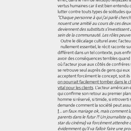
vertus humaines car il est bien entendu 
lutter contre touts types de solitudes que
"Chaque personne à qui j'ai parlé chercha
nouent une amitié au cours de ces deux 
deviennent des substituts s'investissent 
sein de la communauté. Les rôles peuvent s
Outre le décalage culturel avec l'acte
nullement essentiel, le récit raconte s
différent dans un tel contexte, puis en
avoir des conséquences terribles quand c'
où l'acteur joue aux côtés de confrères 
se retrouve seul auprès de gens qui eux ne
acceptent forcément le concept, soit ils 
on pourrait facilement tomber dans le cli
vital pour les clients
. L'acteur américain
qui confirme son retour au premier plan
homme si réservé, si timide, si introvert
demande comment la société peut assur
.
.. un faux mariage ok, mais comment l
!
parents dans le futur ?! Un journaliste qu
star du cinéma) va forcément attendre de le
évidemment qu'il va falloir faire une prom