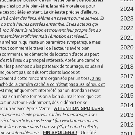
que c'est pour le bien-être, la santé morale ou pour
2024
 ces sociétés existent. La cinéaste précise d'ailleurs :
it à créer des liens. Même en payant pour le service, ils
2023
ou trois heures passées ensemble. Et les acteurs qui
2022
à 100 % dans la relation et trouvent leur propre lien au
embler artificiels mais l'émotion est réelle."...
2021
ur américain, qui reste un paramètre sympathique mais
2020
urtout comment le travail de l'acteur s'avère bien
fin comment une démarche de location d'acteurs peut
2019
est à l'insu du principal intéressé. Après une carrière
sur les planches ou les plateaux de tournage, soudain il
2018
 jouent pas, soit ils sont clients lucides et
2017
croient à cette rencontre organisée par un tiers ;
ainsi
ché de la caméra caché si ce n'était pas aussi sérieux et
2016
 est magnifiquement interprété par un Brendan Fraser
2015
, mais en même temps on a bien du mal croire que cet
i soit un acteur. Evidemment, dès le départ on se
2014
er un Service Après-Vente...
ATTENTION SPOILERS
a mariée va-t-elle pouvoir cacher le mensonge à ses
2013
i écrit un article, mais le sujet (un vieil homme ancien
2012
 lire ensuite dans la presse (?!), et enfin la fillette,
esse intenable... etc...
... Un côté
FIN SPOILERS !
2011