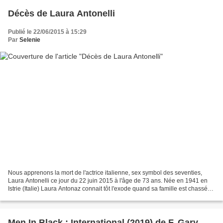
Décès de Laura Antonelli
Publié le 22/06/2015 à 15:29
Par
Selenie
Nous apprenons la mort de l'actrice italienne, sex symbol des seventies,
Laura Antonelli ce jour du 22 juin 2015 à l'âge de 73 ans. Née en 1941 en
Istrie (Italie) Laura Antonaz connait tôt l'exode quand sa famille est chassée
d'Istrie à la fin de la Seconde...
Men In Black : International (2019) de F. Gary