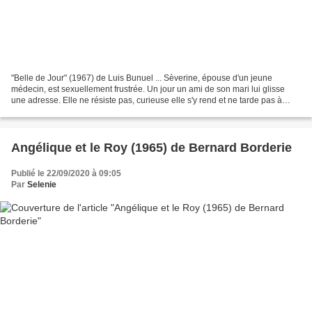
"Belle de Jour" (1967) de Luis Bunuel ... Sèverine, épouse d'un jeune
médecin, est sexuellement frustrée. Un jour un ami de son mari lui glisse
une adresse. Elle ne résiste pas, curieuse elle s'y rend et ne tarde pas à
devenir une pensionnaire de cette...
Angélique et le Roy (1965) de Bernard Borderie
Publié le 22/09/2020 à 09:05
Par
Selenie