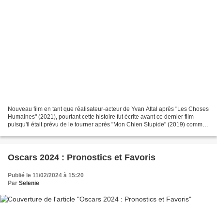
Nouveau film en tant que réalisateur-acteur de Yvan Attal après "Les Choses
Humaines" (2021), pourtant cette histoire fut écrite avant ce dernier film
puisqu'il était prévu de le tourner après "Mon Chien Stupide" (2019) comme
il l'explique : "Nous avons...
Oscars 2024 : Pronostics et Favoris
Publié le 11/02/2024 à 15:20
Par
Selenie