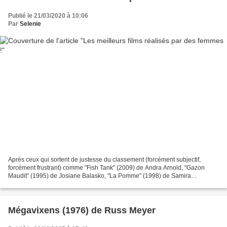
Publié le 21/03/2020 à 10:06
Par
Selenie
Après ceux qui sortent de justesse du classement (forcément subjectif,
forcément frustrant) comme "Fish Tank" (2009) de Andra Arnold, "Gazon
Maudit" (1995) de Josiane Balasko, "La Pomme" (1998) de Samira
Makhmalbaf, "Strange Days" (1995) de Kathryn Bigelow......
Mégavixens (1976) de Russ Meyer