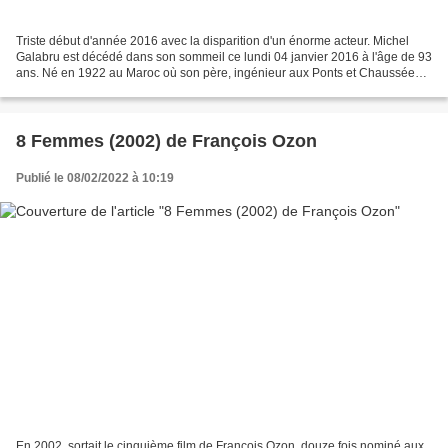
Triste début d'année 2016 avec la disparition d'un énorme acteur. Michel
Galabru est décédé dans son sommeil ce lundi 04 janvier 2016 à l'âge de 93
ans. Né en 1922 au Maroc où son père, ingénieur aux Ponts et Chaussées,
participe à la construction du...
8 Femmes (2002) de François Ozon
Publié le 08/02/2022 à 10:19
En 2002, sortait le cinquième film de François Ozon, douze fois nominé aux