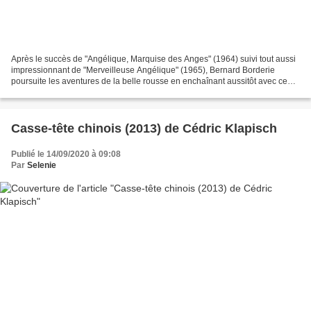
Après le succès de "Angélique, Marquise des Anges" (1964) suivi tout aussi
impressionnant de "Merveilleuse Angélique" (1965), Bernard Borderie
poursuite les aventures de la belle rousse en enchaînant aussitôt avec ce
troisième film adapté du roman éponyme...
Casse-tête chinois (2013) de Cédric Klapisch
Publié le 14/09/2020 à 09:08
Par
Selenie