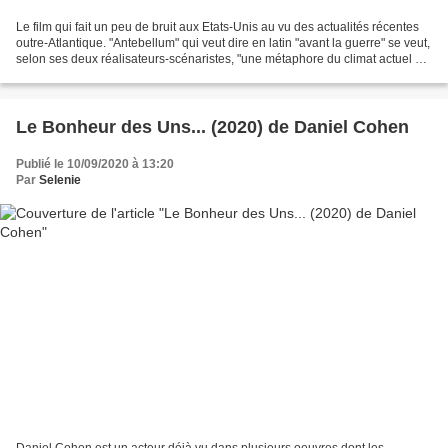
Le film qui fait un peu de bruit aux Etats-Unis au vu des actualités récentes
outre-Atlantique. "Antebellum" qui veut dire en latin "avant la guerre" se veut,
selon ses deux réalisateurs-scénaristes, "une métaphore du climat actuel de
racisme aux USA"....
Le Bonheur des Uns... (2020) de Daniel Cohen
Publié le 10/09/2020 à 13:20
Par
Selenie
Daniel Cohen est un acteur déjà vu dans plusieurs oeuvres dont les