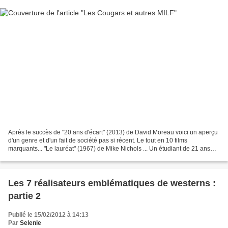
Après le succès de "20 ans d'écart" (2013) de David Moreau voici un aperçu
d'un genre et d'un fait de société pas si récent. Le tout en 10 films
marquants... "Le lauréat" (1967) de Mike Nichols ... Un étudiant de 21 ans
fraichement diplômé fait la connaissance...
Les 7 réalisateurs emblématiques de westerns :
partie 2
Publié le 15/02/2012 à 14:13
Par
Selenie