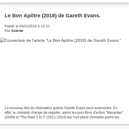
et publié en 2015, Un garçon...
Le Bon Apôtre (2018) de Gareth Evans.
Publié le 09/11/2018 à 13:31
Par
Selenie
Le nouveau film du réalisateur gallois Gareth Evans peut surprendre. En
effet, le cinéaste change de registre, après les purs films d'action "Merantau"
(2009) et "The Raid 1 et 2" (2011-2014) qui l'ont placé d'emblée parmi les
maîtres du genre, il signe...