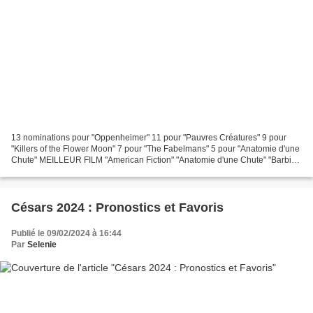
13 nominations pour "Oppenheimer" 11 pour "Pauvres Créatures" 9 pour
"Killers of the Flower Moon" 7 pour "The Fabelmans" 5 pour "Anatomie d'une
Chute" MEILLEUR FILM "American Fiction" "Anatomie d'une Chute" "Barbie"
"Winter Break" "Killers of the Flower...
Césars 2024 : Pronostics et Favoris
Publié le 09/02/2024 à 16:44
Par
Selenie