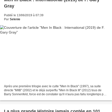
Gray
Publié le 13/06/2019 à 07:39
Par
Selenie
Après une première trilogie avec le culte "Men In Black" (1997), sa suite
directe "MIIB" (2002) et le déjà surperflu "Men In Black III" (2012) tous de
Barry Sonnenfeld, force est de constater qu'il n'aura pas fallu longtemps pour
penser à surfer sur les...
La plus grande Histoire jamais contée en 101