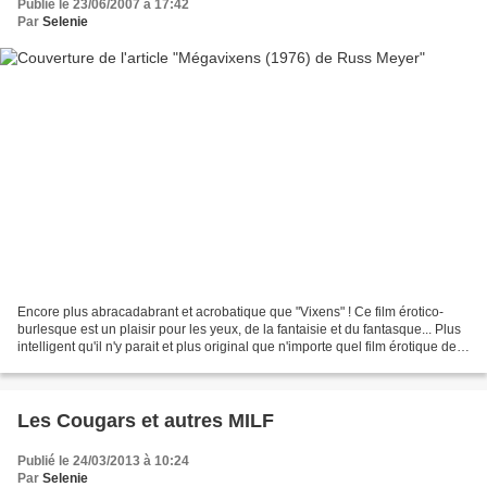
Publié le 23/06/2007 à 17:42
Par
Selenie
Encore plus abracadabrant et acrobatique que "Vixens" ! Ce film érotico-
burlesque est un plaisir pour les yeux, de la fantaisie et du fantasque... Plus
intelligent qu'il n'y parait et plus original que n'importe quel film érotique de
base... Juste pêche-t-il...
Les Cougars et autres MILF
Publié le 24/03/2013 à 10:24
Par
Selenie