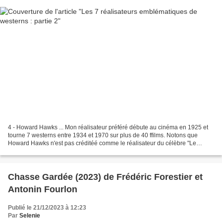
4 - Howard Hawks ... Mon réalisateur préféré débute au cinéma en 1925 et
tourne 7 westerns entre 1934 et 1970 sur plus de 40 ffilms. Notons que
Howard Hawks n'est pas créditéé comme le réalisateur du célèbre "Le
banni" (1943) ayant été viré qquelques...
Chasse Gardée (2023) de Frédéric Forestier et
Antonin Fourlon
Publié le 21/12/2023 à 12:23
Par
Selenie