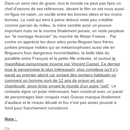
Dans un sens rien de grave, tout le monde ne peut pas faire un
chef d'oeuvre de ses références. devant le film on est nous aussi
mi-figue mi-raisin, on oscille entre les bonnes idées et les moins
bonnes. Le caïd qui tient à peine debout reste peu crédible
comme parrain du milieu, la mère semble avoir un pouvoir
important mais ne le montre finalement jamais, on reste perplexe
sur "le montage financier" du marché de Mister Freeze... Par
contre on apprécie les deux ados porte-flingues faux frères
junkies presque risibles qui se métamorphoses aussi vite en
flingueurs fous dangereux incontrôlables, la belle idée du
parallèle entre François et la petite fille enlevée, et surtout
le
magnifique personnage incarné par Vincent Cassel. Ce dernier
joue le personnage le plus intéressant, plus complexe qu'il n'y
parait au premier abord car sortant des sentiers habituels où
comment un homme sorti de 12 ans de prison en sort
chamboulé, sinon brisé voyant le monde d'un autre "oeil"
. Le
cinéaste signe un polar intéressant, bien construit avec un panel
de personnages bien croqués mais Gravas manque finalement
d'audace et le niveau décalé et fou n'est pas assez poussé à
fond pour franchement convaincre.
Note :