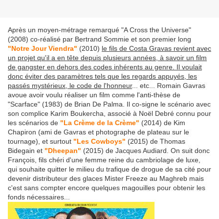
Après un moyen-métrage remarqué "A Cross the Universe"
(2008) co-réalisé par Bertrand Sommie et son premier long
"Notre Jour Viendra"
(2010)
le fils de Costa Gravas revient avec
un projet qu'il a en tête depuis plusieurs années, à savoir un film
de gangster en dehors des codes inhérents au genre. Il voulait
donc éviter des paramètres tels que les regards appuyés, les
passés mystérieux, le code de l'honneur
... etc... Romain Gavras
avoue avoir voulu réaliser un film comme l'anti-thèse de
"Scarface" (1983) de Brian De Palma. Il co-signe le scénario avec
son complice Karim Boukercha, associé à Noël Debré connu pour
les scénarios de
"La Crème de la Crème"
(2014) de Kim
Chapiron (ami de Gavras et photographe de plateau sur le
tournage), et surtout
"Les Cowboys"
(2015) de Thomas
Bidegain et
"Dheepan"
(2015) de Jacques Audiard. On suit donc
François, fils chéri d'une femme reine du cambriolage de luxe,
qui souhaite quitter le milieu du trafique de drogue de sa cité pour
devenir distributeur des glaces Mister Freeze au Maghreb mais
c'est sans compter encore quelques magouilles pour obtenir les
fonds nécessaires...