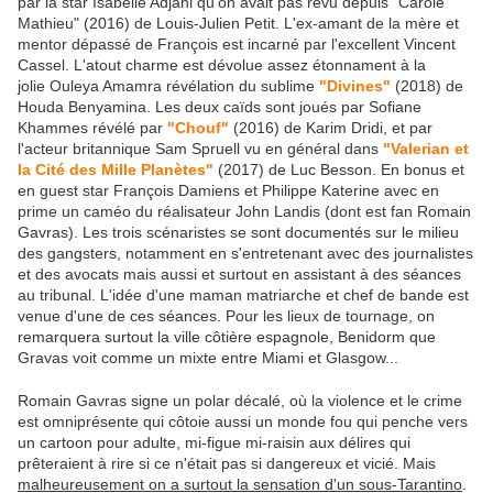
par la star Isabelle Adjani qu'on avait pas revu depuis "Carole
Mathieu" (2016) de Louis-Julien Petit. L'ex-amant de la mère et
mentor dépassé de François est incarné par l'excellent Vincent
Cassel. L'atout charme est dévolue assez étonnament à la
jolie Ouleya Amamra révélation du sublime
"Divines"
(2018) de
Houda Benyamina. Les deux caïds sont joués par Sofiane
Khammes révélé par
"Chouf"
(2016) de Karim Dridi, et par
l'acteur britannique Sam Spruell vu en général dans
"Valerian et
la Cité des Mille Planètes"
(2017) de Luc Besson. En bonus et
en guest star François Damiens et Philippe Katerine avec en
prime un caméo du réalisateur John Landis (dont est fan Romain
Gavras). Les trois scénaristes se sont documentés sur le milieu
des gangsters, notamment en s'entretenant avec des journalistes
et des avocats mais aussi et surtout en assistant à des séances
au tribunal. L'idée d'une maman matriarche et chef de bande est
venue d'une de ces séances. Pour les lieux de tournage, on
remarquera surtout la ville côtière espagnole, Benidorm que
Gravas voit comme un mixte entre Miami et Glasgow...
Romain Gavras signe un polar décalé, où la violence et le crime
est omniprésente qui côtoie aussi un monde fou qui penche vers
un cartoon pour adulte, mi-figue mi-raisin aux délires qui
prêteraient à rire si ce n'était pas si dangereux et vicié. Mais
malheureusement on a surtout la sensation d'un sous-Tarantino
.