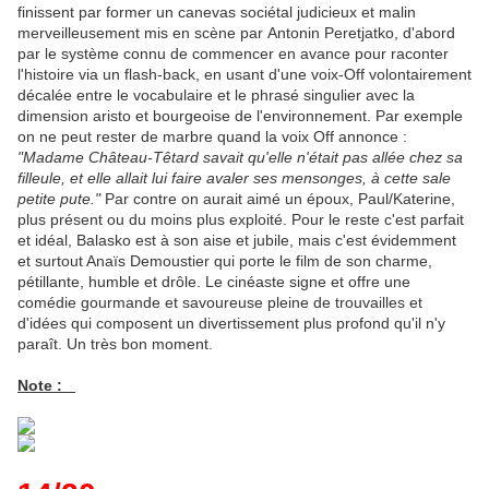
finissent par former un canevas sociétal judicieux et malin
merveilleusement mis en scène par Antonin Peretjatko, d'abord
par le système connu de commencer en avance pour raconter
l'histoire via un flash-back, en usant d'une voix-Off volontairement
décalée entre le vocabulaire et le phrasé singulier avec la
dimension aristo et bourgeoise de l'environnement. Par exemple
on ne peut rester de marbre quand la voix Off annonce :
"Madame Château-Têtard savait qu'elle n'était pas allée chez sa
filleule, et elle allait lui faire avaler ses mensonges, à cette sale
petite pute."
Par contre on aurait aimé un époux, Paul/Katerine,
plus présent ou du moins plus exploité. Pour le reste c'est parfait
et idéal, Balasko est à son aise et jubile, mais c'est évidemment
et surtout Anaïs Demoustier qui porte le film de son charme,
pétillante, humble et drôle. Le cinéaste signe et offre une
comédie gourmande et savoureuse pleine de trouvailles et
d'idées qui composent un divertissement plus profond qu'il n'y
paraît. Un très bon moment.
Note :