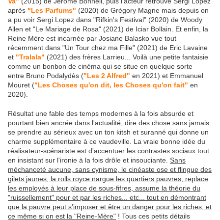
Va"
(2015) de Jérôme Bonnell, puis l'acteur retrouve Sergi Lopez
après
"Les Parfums"
(2020) de Grégory Magne mais depuis on
a pu voir Sergi Lopez dans "Rifkin's Festival" (2020) de Woody
Allen et "Le Mariage de Rosa" (2021) de Iciar Bollain. Et enfin, la
Reine Mère est incarnée par Josiane Balasko vue tout
récemment dans "Un Tour chez ma Fille" (2021) de Eric Lavaine
et
"Tralala"
(2021) des frères Larrieu... Voilà une petite fantaisie
comme un bonbon de cinéma qui se situe en quelque sorte
entre Bruno Podalydès (
"Les 2 Alfred"
en 2021) et Emmanuel
Mouret (
"Les Choses qu'on dit, les Choses qu'on fait"
en
2020).
Résultat une fable des temps modernes à la fois absurde et
pourtant bien ancrée dans l'actualité, dire des chose sans jamais
se prendre au sérieux avec un ton kitsh et suranné qui donne un
charme supplémentaire à ce vaudeville. La vraie bonne idée du
réalisateur-scénariste est d'accentuer les contrastes sociaux tout
en insistant sur l'ironie à la fois drôle et insouciante.
Sans
méchanceté aucune, sans cynisme, le cinéaste ose et flingue des
gilets jaunes, la rolls royce nargue les quartiers pauvres, replace
les employés à leur place de sous-fifres, assume la théorie du
"ruissellement" pour et par les riches... etc... tout en démontrant
que la pauvre peut s'imposer et être un danger pour les riches, et
ce même si on est la "Reine-Mère"
! Tous ces petits détails