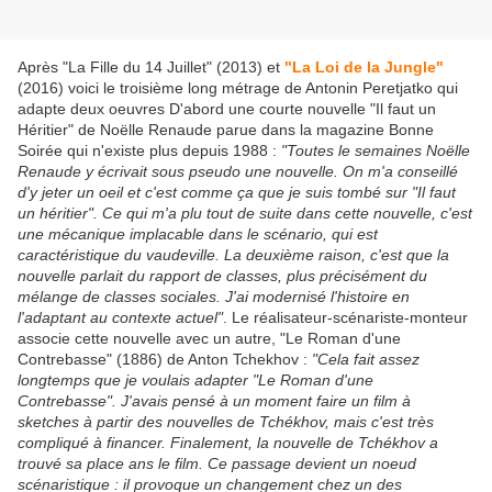
Après "La Fille du 14 Juillet" (2013) et
"La Loi de la Jungle"
(2016) voici le troisième long métrage de Antonin Peretjatko qui
adapte deux oeuvres D'abord une courte nouvelle "Il faut un
Héritier" de Noëlle Renaude parue dans la magazine Bonne
Soirée qui n'existe plus depuis 1988 :
"Toutes le semaines Noëlle
Renaude y écrivait sous pseudo une nouvelle. On m'a conseillé
d'y jeter un oeil et c'est comme ça que je suis tombé sur "Il faut
un héritier". Ce qui m'a plu tout de suite dans cette nouvelle, c'est
une mécanique implacable dans le scénario, qui est
caractéristique du vaudeville. La deuxième raison, c'est que la
nouvelle parlait du rapport de classes, plus précisément du
mélange de classes sociales. J'ai modernisé l'histoire en
l'adaptant au contexte actuel"
. Le réalisateur-scénariste-monteur
associe cette nouvelle avec un autre, "Le Roman d'une
Contrebasse" (1886) de Anton Tchekhov :
"Cela fait assez
longtemps que je voulais adapter "Le Roman d'une
Contrebasse". J'avais pensé à un moment faire un film à
sketches à partir des nouvelles de Tchékhov, mais c'est très
compliqué à financer. Finalement, la nouvelle de Tchékhov a
trouvé sa place ans le film. Ce passage devient un noeud
scénaristique : il provoque un changement chez un des