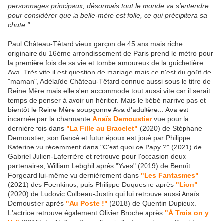
personnages principaux, désormais tout le monde va s'entendre
pour considérer que la belle-mère est folle, ce qui précipitera sa
chute."
...
Paul Château-Têtard vieux garçon de 45 ans mais riche
originaire du 16ème arrondissement de Paris prend le métro pour
la première fois de sa vie et tombe amoureux de la guichetière
Ava. Très vite il est question de mariage mais ce n'est du goût de
"maman", Adélaïde Château-Têtard connue aussi sous le titre de
Reine Mère mais elle s'en accommode tout aussi vite car il serait
temps de penser à avoir un héritier. Mais le bébé narrive pas et
bientôt le Reine Mère soupçonne Ava d'adultère... Ava est
incarnée par la charmante
Anaïs Demoustier
vue pour la
dernière fois dans
"La Fille au Bracelet"
(2020) de Stéphane
Demoustier, son fiancé et futur époux est joué par Philippe
Katerine vu récemment dans "C'est quoi ce Papy ?" (2021) de
Gabriel Julien-Laferrière et retrouve pour l'occasion deux
partenaires, William Lebghil après "Yves" (2019) de Benoît
Forgeard lui-même vu dernièrement dans
"Les Fantasmes"
(2021) des Foenkinos, puis Philippe Duquesne après
"Lion"
(2020) de Ludovic Colbeau-Justin qui lui retrouve aussi Anaïs
Demoustier après
"Au Poste !"
(2018) de Quentin Dupieux.
L'actrice retrouve également Olivier Broche après
"À Trois on y