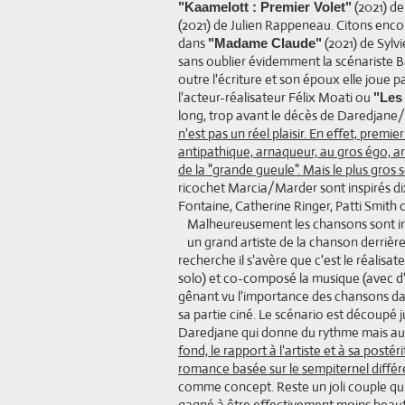
(2021) de
"Kaamelott : Premier Volet"
(2021) de Julien Rappeneau. Citons enco
dans
(2021) de Sylv
"Madame Claude"
sans oublier évidemment la scénariste B
outre l'écriture et son époux elle joue 
l'acteur-réalisateur Félix Moati ou
"Les
long, trop avant le décès de Daredjane
n'est pas un réel plaisir. En effet, premie
antipathique, arnaqueur, au gros égo, arr
de la "grande gueule". Mais le plus gros s
ricochet Marcia/Marder sont inspirés dixit
Fontaine, Catherine Ringer, Patti Smit
Malheureusement les chansons sont insi
un grand artiste de la chanson derrièr
recherche il s'avère que c'est le réalisat
solo) et co-composé la musique (avec d'a
gênant vu l'importance des chansons dan
sa partie ciné. Le scénario est découpé
Daredjane qui donne du rythme mais auss
fond, le rapport à l'artiste et à sa post
romance basée sur le sempiternel différ
comme concept. Reste un joli couple qui
gagné à être effectivement moins beauf 