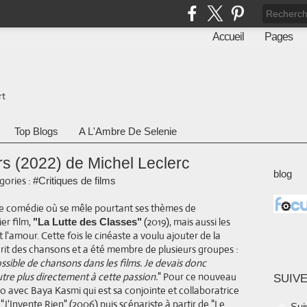
Accueil
Pages
rt
Top Blogs
A L'Ambre De Selenie
rs (2022) de Michel Leclerc
blog
gories :
#Critiques de films
le comédie où se mêle pourtant ses thèmes de
er film,
(2019), mais aussi les
"La Lutte des Classes"
 l'amour. Cette fois le cinéaste a voulu ajouter de la
crit des chansons et a été membre de plusieurs groupes :
ossible de chansons dans les films. Je devais donc
tre plus directement à cette passion.
" Pour ce nouveau
SUIVE
io avec Baya Kasmi qui est sa conjointe et collaboratrice
J'Invente Rien" (2006) puis scénariste à partir de "Le
Sui