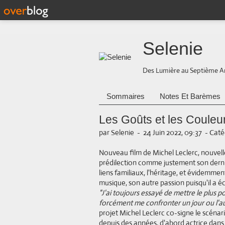
Selenie
Des Lumière au Septième A
Sommaires
Notes Et Barèmes
Les Goûts et les Couleu
par Selenie
-
24 Juin 2022, 09:37
-
Caté
Nouveau film de Michel Leclerc, nouvel
prédilection comme justement son derni
liens familiaux, l'héritage, et évidemment
musique, son autre passion puisqu'il a é
"J'ai toujours essayé de mettre le plus p
forcément me confronter un jour ou l'au
projet Michel Leclerc co-signe le scénar
depuis des années, d'abord actrice dans "