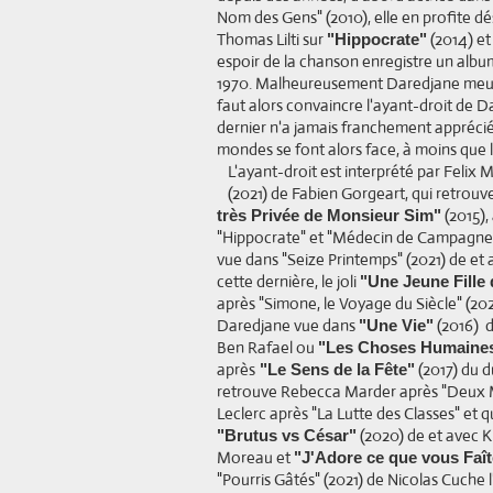
Nom des Gens" (2010), elle en profite d
Thomas Lilti sur
(2014) e
"Hippocrate"
espoir de la chanson enregistre un alb
1970. Malheureusement Daredjane meurt 
faut alors convaincre l'ayant-droit de D
dernier n'a jamais franchement appréci
mondes se font alors face, à moins que l'
L'ayant-droit est interprété par Felix
(2021) de Fabien Gorgeart, qui retrouve
(2015),
très Privée de Monsieur Sim"
"Hippocrate" et "Médecin de Campagne"
vue dans "Seize Printemps" (2021) de et
cette dernière, le joli
"Une Jeune Fille 
après "Simone, le Voyage du Siècle" (202
Daredjane vue dans
(2016) d
"Une Vie"
Ben Rafael ou
"Les Choses Humaine
après
(2017) du 
"Le Sens de la Fête"
retrouve Rebecca Marder après "Deux Mo
Leclerc après "La Lutte des Classes" et 
(2020) de et avec K
"Brutus vs César"
Moreau et
"J'Adore ce que vous Faî
"Pourris Gâtés" (2021) de Nicolas Cuche