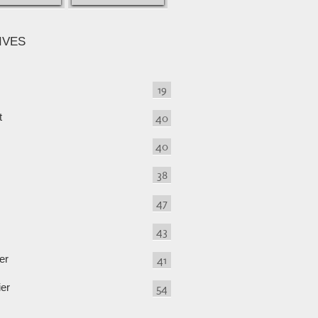
IVES
19
t
40
40
38
47
43
er
41
ier
54