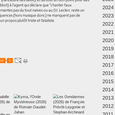
bot) à l'agent qui déclare que "chanter faux
2024
mantes pas du tout naïves ou au DJ. Leclerc reste un
 séquences (hors musique donc) ne manquent pas de
2023
 propos plutôt triste et fataliste.
2022
2021
2020
2019
2018
ost
0
2017
2016
2015
2014
2013
2012
2011
ille en