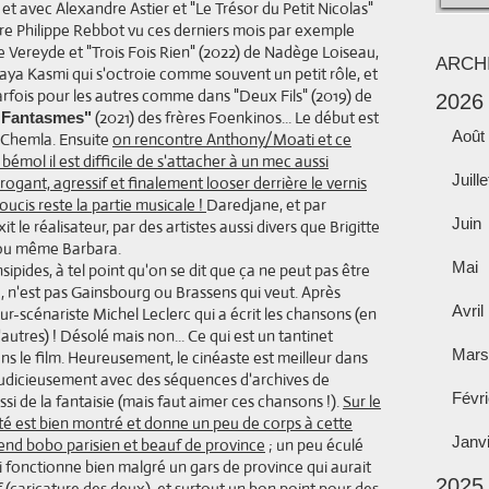
 et avec Alexandre Astier et "Le Trésor du Petit Nicolas"
re Philippe Rebbot vu ces derniers mois par exemple
ie Vereyde et "Trois Fois Rien" (2022) de Nadège Loiseau,
ARCH
aya Kasmi qui s'octroie comme souvent un petit rôle, et
parfois pour les autres comme dans "Deux Fils" (2019) de
2026
(2021) des frères Foenkinos... Le début est
 Fantasmes"
Août
/Chemla. Ensuite
on rencontre Anthony/Moati et ce
r bémol il est difficile de s'attacher à un mec aussi
Juille
ogant, agressif et finalement looser derrière le vernis
oucis reste la partie musicale !
Daredjane, et par
Juin
 le réalisateur, par des artistes aussi divers que Brigitte
h ou même Barbara.
Mai
pides, à tel point qu'on se dit que ça ne peut pas être
e, n'est pas Gainsbourg ou Brassens qui veut. Après
Avril
eur-scénariste Michel Leclerc qui a écrit les chansons (en
utres) ! Désolé mais non... Ce qui est un tantinet
Mars
s le film. Heureusement, le cinéaste est meilleur dans
 judicieusement avec des séquences d'archives de
Févri
i de la fantaisie (mais faut aimer ces chansons !).
Sur le
érité est bien montré et donne un peu de corps à cette
Janv
end bobo parisien et beauf de province
; un peu éculé
 fonctionne bien malgré un gars de province qui aurait
2025
(caricature des deux), et surtout un bon point pour des