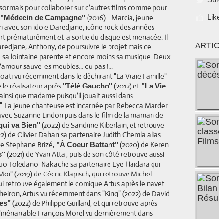
ésormais pour collaborer sur d'autres films comme pour
t
(2016)... Marcia, jeune
Lik
"Médecin de Campagne"
um avec son idole Daredjane, icône rock des années
prématurément et la sortie du disque est menacée. Il
ARTI
aredjane, Anthony, de poursuivre le projet mais ce
é sa lointaine parente et encore moins sa musique. Deux
amour sauve les meubles... ou pas !...
 Moati vu récemment dans le déchirant "La Vraie Famille"
 le réalisateur après
(2012) et
"Télé Gaucho"
"La Vie
 ainsi que madame puisqu'il jouait aussi dans
. La jeune chanteuse est incarnée par Rebecca Marder
 avec Suzanne Lindon puis dans le film de la maman de
(2022) de Sandrine Kiberlain, et retrouve
qui va Bien"
2) de Olivier Dahan sa partenaire Judith Chemla alias
e Stephane Brizé,
(2020) de Keren
"À Coeur Battant"
(2021) de Yvan Attal, puis de son côté retrouve aussi
s"
duo Toledano-Nakache sa partenaire Eye Haïdara qui
i" (2019) de Cécric Klapisch, qui retrouve Michel
qui retrouve également le comique Artus après le navet
heiron, Artus vu récemment dans "King" (2022) de David
(2022) de Philippe Guillard, et qui retrouve après
tes"
 l'inénarrable François Morel vu dernièrement dans