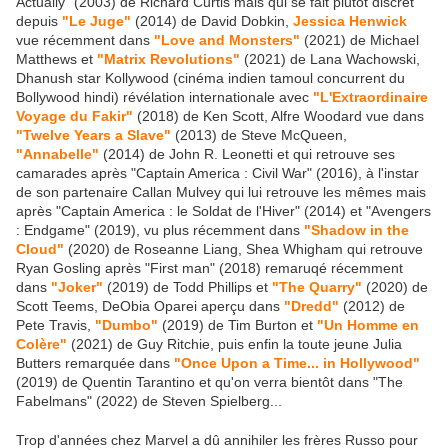
Actually" (2003) de Richard Curtis mais qui se fait plutôt discret
depuis
"Le Juge"
(2014) de David Dobkin,
Jessica Henwick
vue récemment dans
"Love and Monsters"
(2021) de Michael
Matthews et
"Matrix Revolutions"
(2021) de Lana Wachowski,
Dhanush star Kollywood (cinéma indien tamoul concurrent du
Bollywood hindi) révélation internationale avec
"L'Extraordinaire
Voyage du Fakir"
(2018) de Ken Scott, Alfre Woodard vue dans
"Twelve Years a Slave"
(2013) de Steve McQueen,
"Annabelle"
(2014) de John R. Leonetti et qui retrouve ses
camarades après "Captain America : Civil War" (2016), à l'instar
de son partenaire Callan Mulvey qui lui retrouve les mêmes mais
après "Captain America : le Soldat de l'Hiver" (2014) et "Avengers
: Endgame" (2019), vu plus récemment dans
"Shadow in the
Cloud"
(2020) de Roseanne Liang, Shea Whigham qui retrouve
Ryan Gosling après "First man" (2018) remaruqé récemment
dans
"Joker"
(2019) de Todd Phillips et
"The Quarry"
(2020) de
Scott Teems, DeObia Oparei aperçu dans
"Dredd"
(2012) de
Pete Travis,
"Dumbo"
(2019) de Tim Burton et
"Un Homme en
Colère"
(2021) de Guy Ritchie, puis enfin la toute jeune Julia
Butters remarquée dans
"Once Upon a Time... in Hollywood"
(2019) de Quentin Tarantino et qu'on verra bientôt dans "The
Fabelmans" (2022) de Steven Spielberg...
Trop d'années chez Marvel a dû annihiler les frères Russo pour