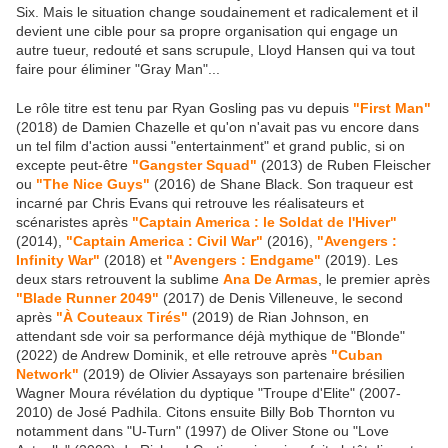
Six. Mais le situation change soudainement et radicalement et il
devient une cible pour sa propre organisation qui engage un
autre tueur, redouté et sans scrupule, Lloyd Hansen qui va tout
faire pour éliminer "Gray Man"...
Le rôle titre est tenu par Ryan Gosling pas vu depuis
"First Man"
(2018) de Damien Chazelle et qu'on n'avait pas vu encore dans
un tel film d'action aussi "entertainment" et grand public, si on
excepte peut-être
"Gangster Squad"
(2013) de Ruben Fleischer
ou
"The Nice Guys"
(2016) de Shane Black. Son traqueur est
incarné par Chris Evans qui retrouve les réalisateurs et
scénaristes après
"Captain America : le Soldat de l'Hiver"
(2014),
"Captain America : Civil War"
(2016),
"Avengers :
Infinity War"
(2018) et
"Avengers : Endgame"
(2019). Les
deux stars retrouvent la sublime
Ana De Armas
, le premier après
"Blade Runner 2049"
(2017) de Denis Villeneuve, le second
après
"À Couteaux Tirés"
(2019) de Rian Johnson, en
attendant sde voir sa performance déjà mythique de "Blonde"
(2022) de Andrew Dominik, et elle retrouve après
"Cuban
Network"
(2019) de Olivier Assayays son partenaire brésilien
Wagner Moura révélation du dyptique "Troupe d'Elite" (2007-
2010) de José Padhila. Citons ensuite Billy Bob Thornton vu
notamment dans "U-Turn" (1997) de Oliver Stone ou "Love