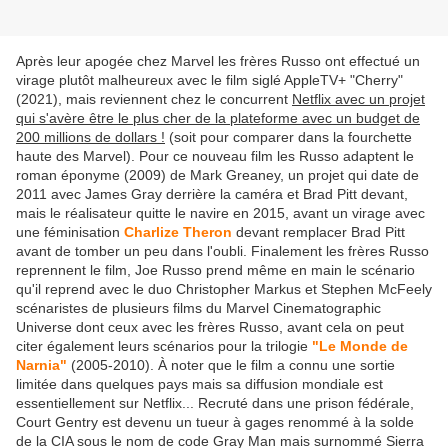
Après leur apogée chez Marvel les frères Russo ont effectué un
virage plutôt malheureux avec le film siglé AppleTV+ "Cherry"
(2021), mais reviennent chez le concurrent
Netflix avec un projet
qui s'avère être le plus cher de la plateforme avec un budget de
200 millions de dollars !
(soit pour comparer dans la fourchette
haute des Marvel). Pour ce nouveau film les Russo adaptent le
roman éponyme (2009) de Mark Greaney, un projet qui date de
2011 avec James Gray derrière la caméra et Brad Pitt devant,
mais le réalisateur quitte le navire en 2015, avant un virage avec
une féminisation
Charlize Theron
devant remplacer Brad Pitt
avant de tomber un peu dans l'oubli. Finalement les frères Russo
reprennent le film, Joe Russo prend même en main le scénario
qu'il reprend avec le duo Christopher Markus et Stephen McFeely
scénaristes de plusieurs films du Marvel Cinematographic
Universe dont ceux avec les frères Russo, avant cela on peut
citer également leurs scénarios pour la trilogie
"Le Monde de
Narnia"
(2005-2010). À noter que le film a connu une sortie
limitée dans quelques pays mais sa diffusion mondiale est
essentiellement sur Netflix... Recruté dans une prison fédérale,
Court Gentry est devenu un tueur à gages renommé à la solde
de la CIA sous le nom de code Gray Man mais surnommé Sierra