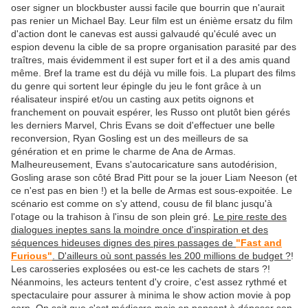
oser signer un blockbuster aussi facile que bourrin que n'aurait
pas renier un Michael Bay. Leur film est un énième ersatz du film
d'action dont le canevas est aussi galvaudé qu'éculé avec un
espion devenu la cible de sa propre organisation parasité par des
traîtres, mais évidemment il est super fort et il a des amis quand
même. Bref la trame est du déjà vu mille fois. La plupart des films
du genre qui sortent leur épingle du jeu le font grâce à un
réalisateur inspiré et/ou un casting aux petits oignons et
franchement on pouvait espérer, les Russo ont plutôt bien gérés
les derniers Marvel, Chris Evans se doit d'effectuer une belle
reconversion, Ryan Gosling est un des meilleurs de sa
génération et en prime le charme de Ana de Armas.
Malheureusement, Evans s'autocaricature sans autodérision,
Gosling arase son côté Brad Pitt pour se la jouer Liam Neeson (et
ce n'est pas en bien !) et la belle de Armas est sous-expoitée. Le
scénario est comme on s'y attend, cousu de fil blanc jusqu'à
l'otage ou la trahison à l'insu de son plein gré.
Le pire reste des
dialogues ineptes sans la moindre once d'inspiration et des
séquences hideuses dignes des pires passages de
"Fast and
Furious"
. D'ailleurs où sont passés les 200 millions de budget ?
!
Les carosseries explosées ou est-ce les cachets de stars ?!
Néanmoins, les acteurs tentent d'y croire, c'est assez rythmé et
spectaculaire pour assurer à minima le show action movie à pop