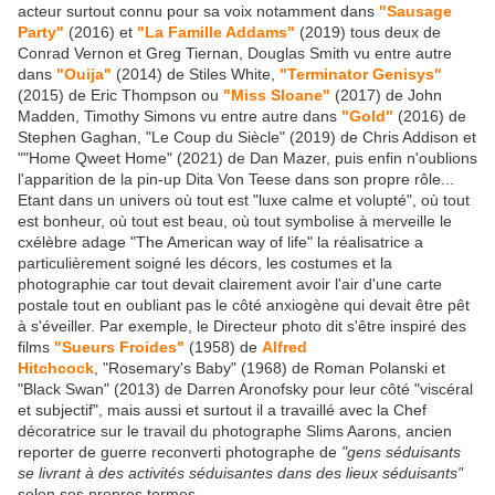
acteur surtout connu pour sa voix notamment dans
"Sausage
Party"
(2016) et
"La Famille Addams"
(2019) tous deux de
Conrad Vernon et Greg Tiernan, Douglas Smith vu entre autre
dans
"Ouija"
(2014) de Stiles White,
"Terminator Genisys"
(2015) de Eric Thompson ou
"Miss Sloane"
(2017) de John
Madden, Timothy Simons vu entre autre dans
"Gold"
(2016) de
Stephen Gaghan, "Le Coup du Siècle" (2019) de Chris Addison et
""Home Qweet Home" (2021) de Dan Mazer, puis enfin n'oublions
l'apparition de la pin-up Dita Von Teese dans son propre rôle...
Etant dans un univers où tout est "luxe calme et volupté", où tout
est bonheur, où tout est beau, où tout symbolise à merveille le
cxélèbre adage "The American way of life" la réalisatrice a
particulièrement soigné les décors, les costumes et la
photographie car tout devait clairement avoir l'air d'une carte
postale tout en oubliant pas le côté anxiogène qui devait être pêt
à s'éveiller. Par exemple, le Directeur photo dit s'être inspiré des
films
"Sueurs Froides"
(1958) de
Alfred
Hitchcock
, "Rosemary's Baby" (1968) de Roman Polanski et
"Black Swan" (2013) de Darren Aronofsky pour leur côté "viscéral
et subjectif", mais aussi et surtout il a travaillé avec la Chef
décoratrice sur le travail du photographe Slims Aarons, ancien
reporter de guerre reconverti photographe de
"gens séduisants
se livrant à des activités séduisantes dans des lieux séduisants"
selon ses propres termes.