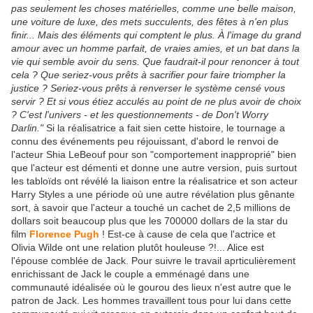
pas seulement les choses matérielles, comme une belle maison,
une voiture de luxe, des mets succulents, des fêtes à n'en plus
finir... Mais des éléments qui comptent le plus. À l'image du grand
amour avec un homme parfait, de vraies amies, et un bat dans la
vie qui semble avoir du sens. Que faudrait-il pour renoncer à tout
cela ? Que seriez-vous prêts à sacrifier pour faire triompher la
justice ? Seriez-vous prêts à renverser le système censé vous
servir ? Et si vous étiez acculés au point de ne plus avoir de choix
? C'est l'univers - et les questionnements - de Don't Worry
Darlin."
Si la réalisatrice a fait sien cette histoire, le tournage a
connu des événements peu réjouissant, d'abord le renvoi de
l'acteur Shia LeBeouf pour son "comportement inapproprié" bien
que l'acteur est démenti et donne une autre version, puis surtout
les tabloïds ont révélé la liaison entre la réalisatrice et son acteur
Harry Styles a une période où une autre révélation plus gênante
sort, à savoir que l'acteur a touché un cachet de 2,5 millions de
dollars soit beaucoup plus que les 700000 dollars de la star du
film
Florence Pugh
! Est-ce à cause de cela que l'actrice et
Olivia Wilde ont une relation plutôt houleuse ?!... Alice est
l'épouse comblée de Jack. Pour suivre le travail aprticulièrement
enrichissant de Jack le couple a emménagé dans une
communauté idéalisée où le gourou des lieux n'est autre que le
patron de Jack. Les hommes travaillent tous pour lui dans cette