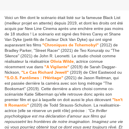
Voici un film dont le scénario était listé sur la fameuse Black List
(meilleur projet en attente) depuis 2019, et dont les droits ont été
acquis par New Line Cinema après une enchère entre pas moins
de 18 studios ! Le scénario est signé des frères Carey et Shane
Van Dyke (petit-fils de l'acteur Dick Van Dyke) qui ont signé
auparavant les films
"Chroniques de Tchernobyl"
(2012) de
Bradley Parker, "Street Racer" (2021) de Teo Konuralp ou "The
Silence" (2021) de John R. Leonetti. Le studio choisit comme
réalisateur la réalisatrice
Olivia Wilde
, actrice connue
récemment vue dans
"A Vigilante"
(2019) de Sarah Daggar-
Nickson,
"Le Cas Richard Jewell"
(2019) de Clint Eastwood ou
"S.O.S. Fantômes : l'Héritage"
(2021) de Jason Reitman, qui
est passée derrière la caméra avec son long métrage "The
Booksmart" (2019). Cette dernière a alors choisi comme co-
scénariste Katie Silberman qu'elle retrouve donc après son
premier film et qui à laquelle on doit aussi le plus décevant
"Isn't
It Romantic"
(2020) de Todd Strauss-Schulson. La realisatrice-
actrice (elle se réserve un petit rôle) précise :
"Ce thriller
psychologique est ma déclaration d'amour aux films qui
repoussetnt les frontières de notre imagination. Imaginez une vie
où vous pourriez obtenir tout ce dont vous avez toujours rêvé. Et