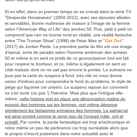
Et en effet, dans un premier temps on se croirait dans la série TV
"Desperate Housewives" (2004-2012), avec ses épouses idéales
et serviables, bonne maîtresse de maison à l'image de la femme
selon l"American Way of Life" des années 50. Puis, petit à petit on
comprend que rien ne tourne rond en réalité, une réalité fantoche
entre "The Truman Show" (1998) de Peter Weir et
"Get Out"
(2017) de Jordan Peele. La première partie du film est une image
d'épinal, sorte de paradis selon l'homme américain des années
50 et même si on sent ce poids de ce gourou/patron tout est fait
pour respirer le bonheur, et ce, même si également on sent un
côté malsain dont on ne sait pas encore la portée. Le scénario ne
joue pas la carte du suspens à fond, très vite on nous donne
assez d'indices pour comprendre le fond du problème, le style de
piège qui façonne cet univers. Le suspens repose sur comment
va s'en sortir (ou pas !) l'héroïne. Mais plus que l'intrigue elle-
même,
cette histoire met en place une dénonciation maline du
pouvoir des hommes sur les femmes, voir même dénonce
simplement les fantasmes primaires des hommes. Le patriarcat
est ainsi montré comme le venin issu de l'orgueil mâle, viril et
primitif.
Par contre, la partie fantastique est trop anachronique et
retire même un peu de pertinence car trop surréaliste alors que
le propos s'inscrit justement dans notre actualité avec le