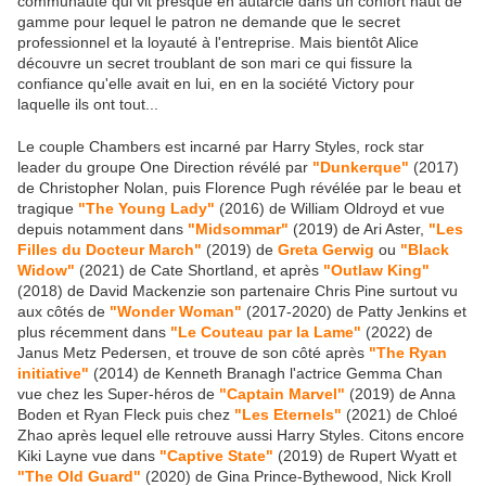
communauté qui vit presque en autarcie dans un confort haut de
gamme pour lequel le patron ne demande que le secret
professionnel et la loyauté à l'entreprise. Mais bientôt Alice
découvre un secret troublant de son mari ce qui fissure la
confiance qu'elle avait en lui, en en la société Victory pour
laquelle ils ont tout...
Le couple Chambers est incarné par Harry Styles, rock star
leader du groupe One Direction révélé par
"Dunkerque"
(2017)
de Christopher Nolan, puis Florence Pugh révélée par le beau et
tragique
"The Young Lady"
(2016) de William Oldroyd et vue
depuis notamment dans
"Midsommar"
(2019) de Ari Aster,
"Les
Filles du Docteur March"
(2019) de
Greta Gerwig
ou
"Black
Widow"
(2021) de Cate Shortland, et après
"Outlaw King"
(2018) de David Mackenzie son partenaire Chris Pine surtout vu
aux côtés de
"Wonder Woman"
(2017-2020) de Patty Jenkins et
plus récemment dans
"Le Couteau par la Lame"
(2022) de
Janus Metz Pedersen, et trouve de son côté après
"The Ryan
initiative"
(2014) de Kenneth Branagh l'actrice Gemma Chan
vue chez les Super-héros de
"Captain Marvel"
(2019) de Anna
Boden et Ryan Fleck puis chez
"Les Eternels"
(2021) de Chloé
Zhao après lequel elle retrouve aussi Harry Styles. Citons encore
Kiki Layne vue dans
"Captive State"
(2019) de Rupert Wyatt et
"The Old Guard"
(2020) de Gina Prince-Bythewood, Nick Kroll