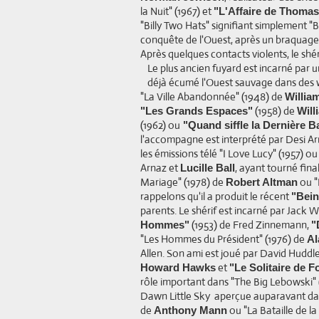
la Nuit" (1967) et
"L'Affaire de Thoma
"Billy Two Hats" signifiant simplement "B
conquête de l'Ouest, après un braquage 
Après quelques contacts violents, le shéri
Le plus ancien fuyard est incarné par 
déjà écumé l'Ouest sauvage dans des 
"La Ville Abandonnée" (1948) de
Willia
(1958) de
"Les Grands Espaces"
Will
(1962) ou
"Quand siffle la Dernière Ba
l'accompagne est interprété par Desi Arn
les émissions télé "I Love Lucy" (1957) o
Arnaz et
, ayant tourné fin
Lucille Ball
Mariage" (1978) de
ou "
Robert Altman
rappelons qu'il a produit le récent
"Bein
parents. Le shérif est incarné par Jack
(1953) de Fred Zinnemann,
Hommes"
"
"Les Hommes du Président" (1976) de
Al
Allen. Son ami est joué par David Huddl
et
Howard Hawks
"Le Solitaire de 
rôle important dans "The Big Lebowski" 
Dawn Little Sky aperçue auparavant dan
de
ou "La Bataille de la
Anthony Mann