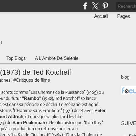
Accueil
Pages
rt
Top Blogs
A L'Ambre De Selenie
(1973) de Ted Kotcheff
blog
ories :
#Critiques de films
discrets comme "Les Chemins de la Puissance" (1965) ou
teur du futur
(1982), Ted Kotcheff se lance
"Rambo"
est dans sa période de déclin. Le scénario est signé
esterns "L'Homme sans Frontière" (1971) de et avec
Peter
, et qui signera plus tard les film
ert Aldrich
73) de
et le film historique "Rob Roy"
Sam Peckinpah
SUIVE
u'à la production on retrouve un certain
llents "Le Kid de Cincinnati" (1965), "Dans la Chaleur de
Sui