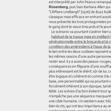
est interprété par John Pearce remarqué 
, puis Sian Barbara Allen qui
Rosenberg
"L'Affaire Lindbergh" (1976) de Buzz Kulik.
classique mais efficace en entrant aussit
nous présente les trois protagonistes pri
le gang dont le vieux briscards et le jeun
Le scénario va pourtant s'avérer bien 
habituel de la traque mais en instillant 
générationnelle entre le briscards et le m
condition des amérindiens à l'issue de l
le lien entre les deux outlaws reposent a
les mêmes raisons d'une autre personne 
rester seul. il y a aussi des peaux-roug
conséquences en filigrane d'une souffran
plus intéressant est le shérif, sûr de lui,
être logique et cohérent et comme il le 
base, une personnalité qui va pourtant v
forcément inhérent à son époque, tandis 
Bible. Les scènes d'action évitent tout sp
n'empêche pas une séquence marquante o
une cible humaine. Un western avec très
bien écrits, qui ont leur importance au s
western méconnu qui mérite qu'on s'y at