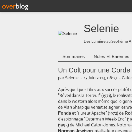
Selenie
Des Lumière au Septième A
Sommaires
Notes Et Barèmes
Un Colt pour une Corde 
par Selenie
-
13 Juin 2023, 08:27
-
Catég
Après quelques films aux succès plutôt 
"Réveil dans la Terreur" (1971), le réalisa
dans le western alors même que le genre 
de Alan Sharp qui venait se signer les w
et "Fureur Apache" (1972) de
Fonda
Rob
d'espionnage "Osterman Week-End" (19
(1995) de Michael Caton-Jones. Notons q
, réalisateur des exce
Norman Jewison