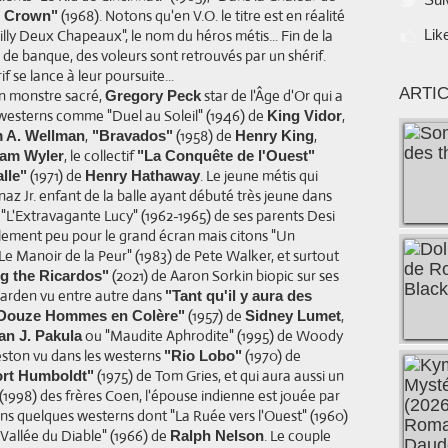
(1968). Notons qu'en V.O. le titre est en réalité
s Crown"
illy Deux Chapeaux", le nom du héros métis... Fin de la
Lik
de banque, des voleurs sont retrouvés par un shérif.
f se lance à leur poursuite...
ARTI
un monstre sacré,
star de l'Âge d'Or qui a
Gregory Peck
westerns comme "Duel au Soleil" (1946) de
,
King Vidor
,
(1958) de
,
m A. Wellman
"Bravados"
Henry King
, le collectif
iam Wyler
"La Conquête de l'Ouest"
(1971) de
. Le jeune métis qui
lle"
Henry Hathaway
az Jr. enfant de la balle ayant débuté très jeune dans
u "L'Extravagante Lucy" (1962-1965) de ses parents Desi
alement peu pour le grand écran mais citons "Un
Le Manoir de la Peur" (1983) de Pete Walker, et surtout
(2021) de Aaron Sorkin biopic sur ses
g the Ricardos"
 Warden vu entre autre dans
"Tant qu'il y aura des
(1957) de
,
Douze Hommes en Colère"
Sidney Lumet
ou "Maudite Aphrodite" (1995) de Woody
an J. Pakula
eston vu dans les westerns
(1970) de
"Rio Lobo"
(1975) de Tom Gries, et qui aura aussi un
Fort Humboldt"
(1998) des frères Coen, l'épouse indienne est jouée par
s quelques westerns dont "La Ruée vers l'Ouest" (1960)
 Vallée du Diable" (1966) de
. Le couple
Ralph Nelson