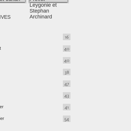
IVES
16
t
40
40
38
47
43
er
41
ier
54