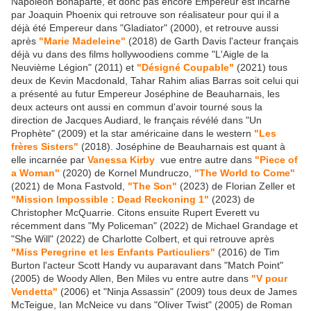
Napoléon Bonaparte, et donc pas encore Empereur est incarné
par Joaquin Phoenix qui retrouve son réalisateur pour qui il a
déjà été Empereur dans "Gladiator" (2000), et retrouve aussi
après
"Marie Madeleine"
(2018) de Garth Davis l'acteur français
déjà vu dans des films hollywoodiens comme "L'Aigle de la
Neuvième Légion" (2011) et
"Désigné Coupable"
(2021) tous
deux de Kevin Macdonald, Tahar Rahim alias Barras soit celui qui
a présenté au futur Empereur Joséphine de Beauharnais, les
deux acteurs ont aussi en commun d'avoir tourné sous la
direction de Jacques Audiard, le français révélé dans "Un
Prophète" (2009) et la star américaine dans le western
"Les
frères Sisters"
(2018). Joséphine de Beauharnais est quant à
elle incarnée par
Vanessa Kirby
vue entre autre dans
"Piece of
a Woman"
(2020) de Kornel Mundruczo,
"The World to Come"
(2021) de Mona Fastvold,
"The Son"
(2023) de Florian Zeller et
"Mission Impossible : Dead Reckoning 1"
(2023) de
Christopher McQuarrie. Citons ensuite Rupert Everett vu
récemment dans "My Policeman" (2022) de Michael Grandage et
"She Will" (2022) de Charlotte Colbert, et qui retrouve après
"Miss Peregrine et les Enfants Particuliers"
(2016) de Tim
Burton l'acteur Scott Handy vu auparavant dans "Match Point"
(2005) de Woody Allen, Ben Miles vu entre autre dans
"V pour
Vendetta"
(2006) et "Ninja Assassin" (2009) tous deux de James
McTeigue, Ian McNeice vu dans "Oliver Twist" (2005) de Roman