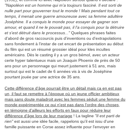
"Napoléon est un homme qui m'a toujours fasciné. Il est sorti de
nulle part pour gouverner tout le monde ! Mais pendant tout ce
temps, il menait une guerre amoureuse avec sa femme adultère
Joséphine. Il a conquis le monde pour essayer de gagner son
amour, et quand il ne le pouvait pas, il l'a conquis pour la détruire
et s'est détruit dans le processus..."
Quelques phrases faites
d'abord de gros raccourcis puis d'inventions ou d'extrapolations
sans fondement à l'instar de cet encart de présentation au début
du film qui est un résumé grossier idéal pour kles incultes
américains. Dès le casting il y a un gros bémol, avec un acteur
certe hyper talentueux mais un Joaquin Phoenix de près de 50
ans pour un personnage qui meurt justement à 51 ans, mais
surtout qui est le cadet de 6 années vis à vis de Joséphine
pourtant jouée par une actrice de 35 ans.
Cette différence d'âge pourrait être un détail mais ça en est pas
un, il faut se remettre à l'époque où un jeune officier ambitieux
mais sans doute maladroit avec les femmes séduit une femme du
monde expérimentée ce qui n'est pas dans l'ordre des choses,
en témoigne d'ailleurs les efforts en faux pour réduire leur
différence d'âge lors de leur mariage
! La tagline
"Il est parti de
rien"
est aussi une idée facile, rappelons qu'il est issu d'une
famille puissante en Corse assez influente pour l'envoyer en