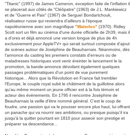
"Titanic" (1997) de James Cameron, exception faite de l'inflation il
se placerait aux côtés de "Cléôpatre" (1963) de J.L. Mankiewicz
et de "Guerre et Paix" (1967) de Sergueï Bondartchouk,
réalisateur russe qui reviendra d'ailleurs à l'époque
napoléonienne avec son magnifique
"Waterloo"
(1970). Ridley
Scott sort un film au cinéma d'une durée officielle de 2h39, mais il
a d'ores et déjà annoncé une version longue de plus de 4h
exclusivement pour AppleTV+ qui serait surtout composée d'ajout
de scènes autour de Joséphine de Beauharnais. Néanmoins, dès
l'annonce du casting les premiers constats d'erreurs ou de
maladresses historiques vont venir éreinter le lancement le la
promotion, la bande-annonce dévoilant également quelques
passages problématiques d'un point de vue purement
historique... Alors que la Révolution en France fait trembler
l'Europe, le couple royal subit le châtiment de la guillotine alors
qu'au même moment un jeune officier est à la fois témoin et
acteur des événements. En 1795 il rencontre Joséphine de
Beauharnais la veille d'être nommé général. C'est le coup de
foudre, une passion qui va le pousser encore plus haut, lui offrant
un panache qui va nourrir ses ambitions, ou presque puisqu'il ira
jusqu'à la quitter pourtant en 1810 pour asseoir son prestige et
préparer sa descendance...