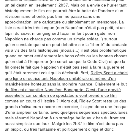
un tel destin en "seulement" 2h37. Mais on a envie de hurler tant
historiquement le film est pourrait être la boite de Pandore d'un
révisionnisme éhonté, pas 5mn ne passe sans une
approximation, une caricature ou simplement un mensonge. La
liste serait très très longue (non Napoléon n'était pas petit, ni un
lapin du sexe, ni un geignard façon enfant pourri gâté, non
Napoléon ne charge pas comme un simple soldat...) surtout
qu'on constate que si on peut débattre sur la "liberté" du cinéaste
vis à vis des faits historiques (mouais...) il est plus problématique
quand on omet entièrement les bons côtés ou les bonnes choses
qu'on doit à l'Empereur (ne serait-ce que le Code Civil) et que la
fin omet le fait que Napoléon n'était pas seul à faire la guerre et
qu'il était rarement celui qui la déclarait. Bref,
Ridley Scott a choisi
une ligne directrice anti-Napoléon unilatérale et même d'un
manichéisme honteux sans la moindre nuance. Clairement le but
du film est d'humilier Napoléon Bonaparte. C'est d'une gravité
essentielle car combien de spectateurs vont prendre ce film
comme un cours d'Histoire ?!
Alors oui, Ridley Scott reste un des
grands réalisateurs encore en exercice, il signe donc une fresque
d'une ampleur certaine, avec quelques séquences spectaculaires
mais résumé Napoléon à un stratège belliqueux bas du front est
aussi simpliste que faux. Malgré les 2h37 le film n'est donc pas
un biopic, ou très fantasmé et politiquement dirigé et donc