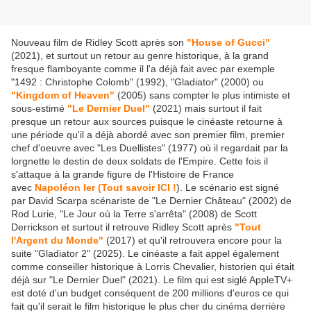
Nouveau film de Ridley Scott après son
"House of Gucci"
(2021), et surtout un retour au genre historique, à la grand
fresque flamboyante comme il l'a déjà fait avec par exemple
"1492 : Christophe Colomb" (1992), "Gladiator" (2000) ou
"Kingdom of Heaven"
(2005) sans compter le plus intimiste et
sous-estimé
"Le Dernier Duel"
(2021) mais surtout il fait
presque un retour aux sources puisque le cinéaste retourne à
une période qu'il a déjà abordé avec son premier film, premier
chef d'oeuvre avec "Les Duellistes" (1977) où il regardait par la
lorgnette le destin de deux soldats de l'Empire. Cette fois il
s'attaque à la grande figure de l'Histoire de France
avec
Napoléon Ier (Tout savoir ICI !
). Le scénario est signé
par David Scarpa scénariste de "Le Dernier Château" (2002) de
Rod Lurie, "Le Jour où la Terre s'arrêta" (2008) de Scott
Derrickson et surtout il retrouve Ridley Scott après
"Tout
l'Argent du Monde"
(2017) et qu'il retrouvera encore pour la
suite "Gladiator 2" (2025). Le cinéaste a fait appel également
comme conseiller historique à Lorris Chevalier, historien qui était
déjà sur "Le Dernier Duel" (2021). Le film qui est siglé AppleTV+
est doté d'un budget conséquent de 200 millions d'euros ce qui
fait qu'il serait le film historique le plus cher du cinéma derrière