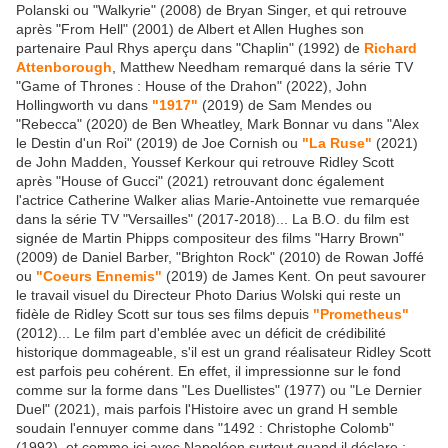
Polanski ou "Walkyrie" (2008) de Bryan Singer, et qui retrouve
après "From Hell" (2001) de Albert et Allen Hughes son
partenaire Paul Rhys aperçu dans "Chaplin" (1992) de
Richard
Attenborough
, Matthew Needham remarqué dans la série TV
"Game of Thrones : House of the Drahon" (2022), John
Hollingworth vu dans
"1917"
(2019) de Sam Mendes ou
"Rebecca" (2020) de Ben Wheatley, Mark Bonnar vu dans "Alex
le Destin d'un Roi" (2019) de Joe Cornish ou
"La Ruse"
(2021)
de John Madden, Youssef Kerkour qui retrouve Ridley Scott
après "House of Gucci" (2021) retrouvant donc également
l'actrice Catherine Walker alias Marie-Antoinette vue remarquée
dans la série TV "Versailles" (2017-2018)... La B.O. du film est
signée de Martin Phipps compositeur des films "Harry Brown"
(2009) de Daniel Barber, "Brighton Rock" (2010) de Rowan Joffé
ou
"Coeurs Ennemis"
(2019) de James Kent. On peut savourer
le travail visuel du Directeur Photo Darius Wolski qui reste un
fidèle de Ridley Scott sur tous ses films depuis
"Prometheus"
(2012)... Le film part d'emblée avec un déficit de crédibilité
historique dommageable, s'il est un grand réalisateur Ridley Scott
est parfois peu cohérent. En effet, il impressionne sur le fond
comme sur la forme dans "Les Duellistes" (1977) ou "Le Dernier
Duel" (2021), mais parfois l'Histoire avec un grand H semble
soudain l'ennuyer comme dans "1492 : Christophe Colomb"
(1992), et comme ici avec Napoléon surtout quand il déclare :