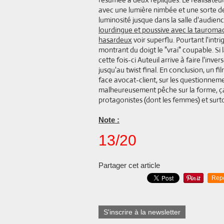
avec une lumière nimbée et une sorte de 
luminosité jusque dans la salle d'audienc
lourdingue et poussive avec la tauromac
hasardeux
voir superflu. Pourtant l'int
montrant du doigt le "vrai" coupable. Si l
cette fois-ci Auteuil arrive à faire l'inv
jusqu'au twist final. En conclusion, un fi
face avocat-client, sur les questionnem
malheureusement pêche sur la forme, ça
protagonistes (dont les femmes) et surto
Note :
13/20
Partager cet article
Rep
S'inscrire à la newsletter