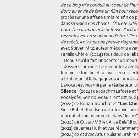
de ce blog m'a conduit au coeur de l'huma
donc eu envie de faire un film pour racon
procès sur une affaire similaire afin de 
dans sa vision des choses :
"J'ai été sid
entre l'accusation et la défense. J'ai d
ressenti avec un sentiment d'effroi. De 
de précis, il n'y a pas de preuve flagrante
avec Steven Mitz, auteur méconnu ayant 
Famille Chérie" (2024) tous deux de
Isi
Depuis qu'il a fait innocenter un meurt
dossiers criminels. La rencontre avec N
femme, le touche et fait vaciller ses cert
à tout pour lui faire gagner son procès a
L'avocat est incarné par le réalisateur
(2024) de Joachim Lafosse et
Silence"
Podalydès. Son nouveau client est joué
(2024) de Ronan Tronchot et
"Les Chèv
Sidse Babett Knudsen qui retrouve indi
Vincent et vue récemment dans "Juste Ci
(2024) de Gustav Möller, Alice Belaïdi q
(2022) de James Huth et vue récemment 
(2024) de et avec Artus, Suliane Brahim