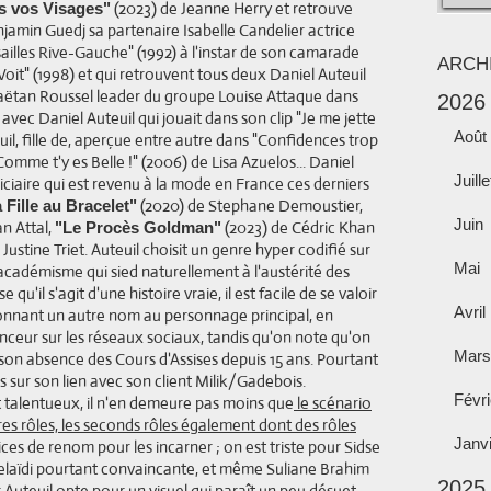
(2023) de Jeanne Herry et retrouve
rs vos Visages"
jamin Guedj sa partenaire Isabelle Candelier actrice
ailles Rive-Gauche" (1992) à l'instar de son camarade
ARCH
oit" (1998) et qui retrouvent tous deux Daniel Auteuil
aëtan Roussel leader du groupe Louise Attaque dans
2026
avec Daniel Auteuil qui jouait dans son clip "Je me jette
Août
uil, fille de, aperçue entre autre dans "Confidences trop
omme t'y es Belle !" (2006) de Lisa Azuelos... Daniel
Juille
diciaire qui est revenu à la mode en France ces derniers
(2020) de Stephane Demoustier,
 Fille au Bracelet"
Juin
an Attal,
(2023) de Cédric Khan
"Le Procès Goldman"
Justine Triet. Auteuil choisit un genre hyper codifié sur
Mai
 un académisme qui sied naturellement à l'austérité des
qu'il s'agit d'une histoire vraie, il est facile de se valoir
Avril
onnant un autre nom au personnage principal, en
nceur sur les réseaux sociaux, tandis qu'on note qu'on
Mars
son absence des Cours d'Assises depuis 15 ans. Pourtant
is sur son lien avec son client Milik/Gadebois.
Févri
t talentueux, il n'en demeure pas moins que
le scénario
res rôles, les seconds rôles également dont des rôles
Janv
ces de renom pour les incarner ; on est triste pour Sidse
Belaïdi pourtant convaincante, et même Suliane Brahim
2025
 Auteuil opte pour un visuel qui paraît un peu désuet