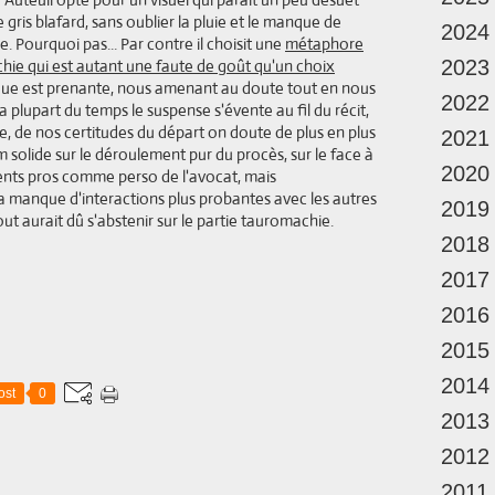
gris blafard, sans oublier la pluie et le manque de
2024
e. Pourquoi pas... Par contre il choisit une
métaphore
hie qui est autant une faute de goût qu'un choix
2023
rigue est prenante, nous amenant au doute tout en nous
2022
a plupart du temps le suspense s'évente au fil du récit,
erse, de nos certitudes du départ on doute de plus en plus
2021
lm solide sur le déroulement pur du procès, sur le face à
2020
ents pros comme perso de l'avocat, mais
 manque d'interactions plus probantes avec les autres
2019
ut aurait dû s'abstenir sur le partie tauromachie.
2018
2017
2016
2015
2014
ost
0
2013
2012
2011