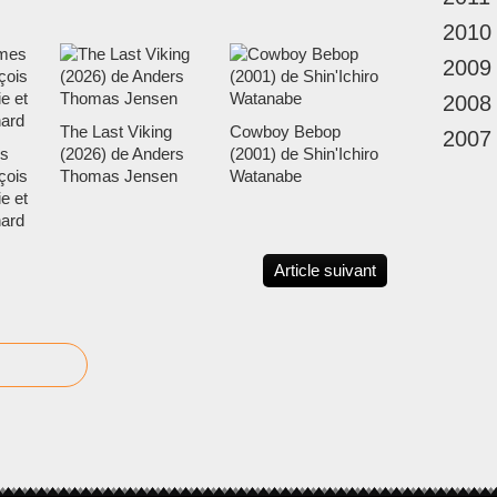
2010
2009
2008
The Last Viking
Cowboy Bebop
2007
s
(2026) de Anders
(2001) de Shin'Ichiro
çois
Thomas Jensen
Watanabe
e et
nard
Article suivant