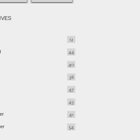
IVES
12
t
44
40
38
47
43
er
41
ier
54