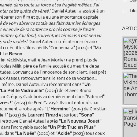
nité, dans toute sa force et sa fragilité mêlées. J'ai
ter cette quête de vérité."
Daniel Auteuil a assisté à un
Lik
préparer son film et qui a eu une importance capitale
éré de voir l'absence totale des faits dans les échanges
ARTI
onc eu envie de raconter ce procès comme je l'avais
montrer qu'au fond, souvent, les témoins n'ont rien vu
, ni de mobile."
Daniel Auteuil co-écrit son scénario
co-écrit les films inédits "Connemara" (2022) et "Ma
...
ld Le Besco
rier récidiviste, maître Jean Monier ne prend plus de
icolas Milik, père de famille accusé du meurtre de sa
itudes. Convaincu de l'innocence de son client, il est prêt
ux Assises, retrouvant ainsi le sens de sa vocation...
 lui-même, Daniel Auteuil vu récemment dans
"Un
(2024) de et avec Bruno
"La Petite Vadrouille"
 par Grégory Gadebois vu dernièrement dans "Paternel"
(2024) de Fred Cavayé. Ils sont entourés par
res !"
rectement la robe après
(2015) de Christian
"L'Hermine"
el !" (2023) de
et surtout
Laurent Tirard
"Sons"
ui retrouve Daniel Auteuil après
"Le Nouveau Jouet"
dans l'incroyable succès
"Un P'tit Truc en Plus"
 vu dans
(2020) et
(2023) tous deux
"La Nuée"
"Acide"