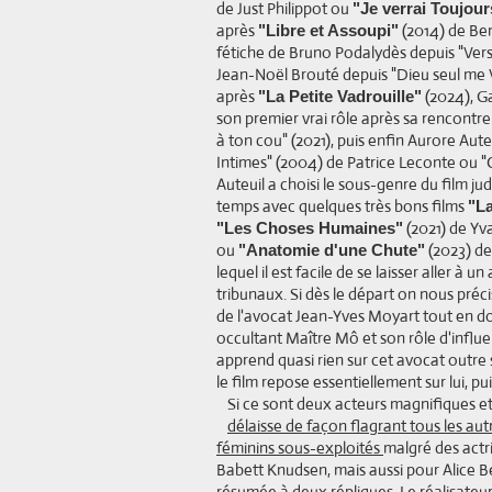
de Just Philippot ou
"Je verrai Toujou
après
(2014) de Ben
"Libre et Assoupi"
fétiche de Bruno Podalydès depuis "Vers
Jean-Noël Brouté depuis "Dieu seul me V
après
(2024), G
"La Petite Vadrouille"
son premier vrai rôle après sa rencontre 
à ton cou" (2021), puis enfin Aurore Aute
Intimes" (2004) de Patrice Leconte ou "C
Auteuil a choisi le sous-genre du film ju
temps avec quelques très bons films
"La
(2021) de Yv
"Les Choses Humaines"
ou
(2023) de 
"Anatomie d'une Chute"
lequel il est facile de se laisser aller à
tribunaux. Si dès le départ on nous précise 
de l'avocat Jean-Yves Moyart tout en d
occultant Maître Mô et son rôle d'influe
apprend quasi rien sur cet avocat outre 
le film repose essentiellement sur lui, pu
Si ce sont deux acteurs magnifiques e
délaisse de façon flagrant tous les aut
féminins sous-exploités
malgré des actri
Babett Knudsen, mais aussi pour Alice 
résumée à deux répliques. Le réalisateur