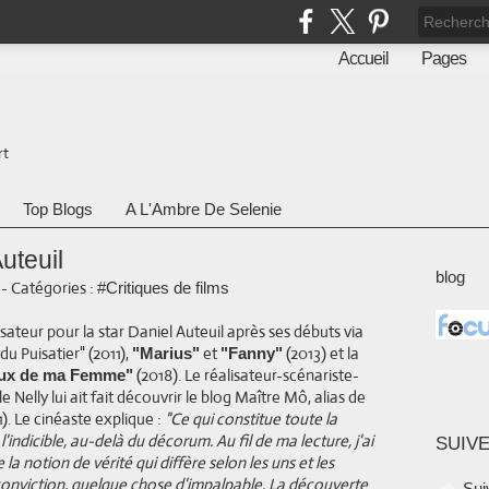
Accueil
Pages
rt
Top Blogs
A L'Ambre De Selenie
uteuil
blog
-
Catégories :
#Critiques de films
ateur pour la star Daniel Auteuil après ses débuts via
du Puisatier" (2011),
et
(2013) et la
"Marius"
"Fanny"
(2018). Le réalisateur-scénariste-
ux de ma Femme"
le Nelly lui ait fait découvrir le blog Maître Mô, alias de
). Le cinéaste explique :
"Ce qui constitue toute la
indicible, au-delà du décorum. Au fil de ma lecture, j'ai
SUIVE
la notion de vérité qui diffère selon les uns et les
 conviction, quelque chose d'impalpable. La découverte
Sui