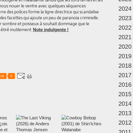
nous nouer le ventre avec quelques séquences
2024
e des polices forme la ligne directrice qui scandalise
ples facettes qui ajoute un peu de paranoïa criminelle.
2023
ller sombre et poisseux à souhait dommage que le
2022
 étiré inutilement.
Note indulgente !
2021
2020
2019
2018
2017
ost
0
2016
2015
2014
2013
2012
2011