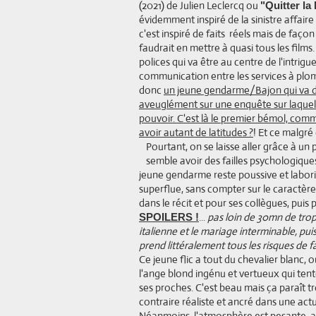
(2021) de Julien Leclercq ou
"Quitter la
évidemment inspiré de la sinistre affair
c'est inspiré de faits réels mais de façon 
faudrait en mettre à quasi tous les films
polices qui va être au centre de l'intrig
communication entre les services à plom
donc
un jeune gendarme/Bajon qui va de
aveuglément sur une enquête sur laquell
pouvoir. C'est là le premier bémol, com
avoir autant de latitudes ?
! Et ce malgré
Pourtant, on se laisse aller grâce à un
semble avoir des failles psychologiques 
jeune gendarme reste poussive et labor
superflue, sans compter sur le caractèr
dans le récit et pour ses collègues, puis 
...
pas loin de 30mn de trop s
SPOILERS !
italienne et le mariage interminable, puis 
prend littéralement tous les risques de f
Ce jeune flic a tout du chevalier blanc, o
l'ange blond ingénu et vertueux qui tente
ses proches. C'est beau mais ça paraît tr
contraire réaliste et ancré dans une actu
Néanmoins, l'atmosphère est pesante, an