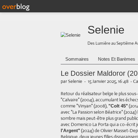
Selenie
Des Lumière au Septième A
Sommaires
Notes Et Barèmes
Le Dossier Maldoror (2
par Selenie
-
15 Janvier 2025, 16:48
-
Ca
Retour du réalisateur belge le plus sous
"Calvaire" (2004), accumulant les échec
comme "Vinyan" (2008),
(201
"Colt 45"
avec "La Passion selon Béatrice" (2024) 
sombre mais peut-être plus grand public 
avec Domenico La Porta qui a co-écrit j
(2024) de Olivier Masset-Depass
l'Argent"
Belgique, deux jeunes filles disparaissen