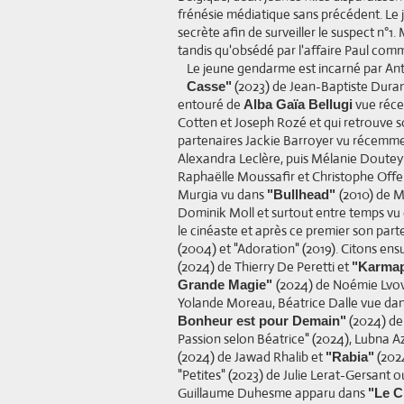
frénésie médiatique sans précédent. Le 
secrète afin de surveiller le suspect n°
tandis qu'obsédé par l'affaire Paul comm
Le jeune gendarme est incarné par A
(2023) de Jean-Baptiste Dura
Casse"
entouré de
vue réce
Alba Gaïa Bellugi
Cotten et Joseph Rozé et qui retrouve so
partenaires Jackie Barroyer vu récemme
Alexandra Leclère, puis Mélanie Doutey 
Raphaëlle Moussafir et Christophe Offen
Murgia vu dans
(2010) de 
"Bullhead"
Dominik Moll et surtout entre temps vu d
le cinéaste et après ce premier son part
(2004) et "Adoration" (2019). Citons en
(2024) de Thierry De Peretti et
"Karmap
(2024) de Noémie Lvov
Grande Magie"
Yolande Moreau, Béatrice Dalle vue dans
(2024) de 
Bonheur est pour Demain"
Passion selon Béatrice" (2024), Lubna 
(2024) de Jawad Rhalib et
(2024
"Rabia"
"Petites" (2023) de Julie Lerat-Gersant 
Guillaume Duhesme apparu dans
"Le C