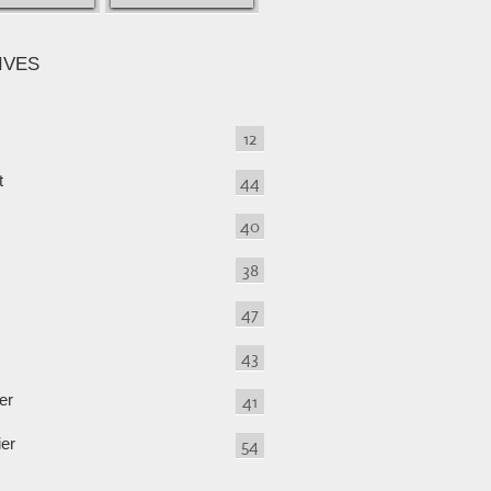
IVES
12
t
44
40
38
47
43
er
41
ier
54