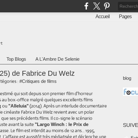
Accueil
Pages
rt
Top Blogs
A L'Ambre De Selenie
025) de Fabrice Du Welz
blog
tégories :
#Critiques de films
-estimé qui soit depuis son premier film d'horreur
s au box-office malgré quelques excellents films
4 ou
(2014). Après un interlude documentaire
"Alleluia"
le cinéaste Fabrice Du Welz revient avec un polar
que ses précédents films. Il co-signe le scénario
uste avant la suite
"Largo Winch : le Prix de
SUIVE
e. Le film est interdit au moins de 12 ans... 1995,
t. L'affaire est aussitôt très médiatisée et déclenche une
Sui