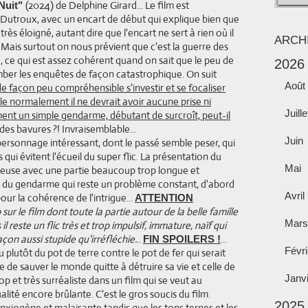
(2024) de Delphine Girard... Le film est
 Nuit"
e Dutroux, avec un encart de début qui explique bien que
très éloigné, autant dire que l'encart ne sert à rien où il
ARCH
. Mais surtout on nous prévient que c'est la guerre des
ue, ce qui est assez cohérent quand on sait que le peu de
2026
ber les enquêtes de façon catastrophique. On suit
Août
 façon peu compréhensible s'investir et se focaliser
e normalement il ne devrait avoir aucune prise ni
Juille
ment un simple gendarme, débutant de surcroît, peut-il
 des bavures ?! Invraisemblable...
Juin
 personnage intéressant, dont le passé semble peser, qui
qui évitent l'écueil du super flic. La présentation du
Mai
ieuse avec une partie beaucoup trop longue et
e du gendarme qui reste un problème constant, d'abord
Avril
pour la cohérence de l'intrigue...
ATTENTION
ur le film dont toute la partie autour de la belle famille
Mars
il reste un flic très et trop impulsif, immature, naïf qui
açon aussi stupide qu'irréfléchie.
..
...
FIN SPOILERS !
Févri
u plutôt du pot de terre contre le pot de fer qui serait
 de sauver le monde quitte à détruire sa vie et celle de
Janv
op et très surréaliste dans un film qui se veut au
alité encore brûlante. C'est le gros soucis du film.
2025
xiogène et malaisante tandis que les tons ternes et les