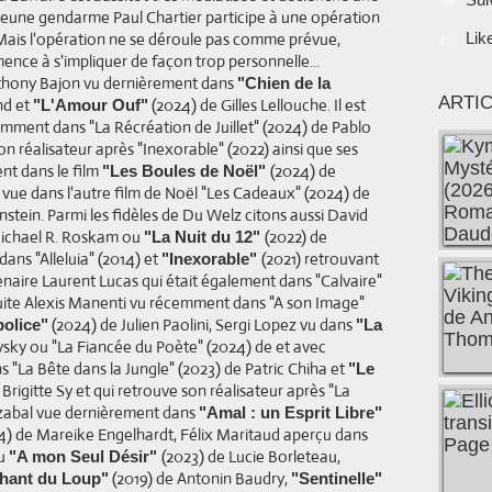
jeune gendarme Paul Chartier participe à une opération
1. Mais l'opération ne se déroule pas comme prévue,
Lik
ence à s'impliquer de façon trop personnelle...
nthony Bajon vu dernièrement dans
"Chien de la
ARTI
nd et
(2024) de Gilles Lellouche. Il est
"L'Amour Ouf"
mment dans "La Récréation de Juillet" (2024) de Pablo
n réalisateur après "Inexorable" (2022) ainsi que ses
nt dans le film
(2024) de
"Les Boules de Noël"
vue dans l'autre film de Noël "Les Cadeaux" (2024) de
stein. Parmi les fidèles de Du Welz citons aussi David
Michael R. Roskam ou
(2022) de
"La Nuit du 12"
ans "Alleluia" (2014) et
(2021) retrouvant
"Inexorable"
enaire Laurent Lucas qui était également dans "Calvaire"
suite Alexis Manenti vu récemment dans "A son Image"
(2024) de Julien Paolini, Sergi Lopez vu dans
olice"
"La
sky ou "La Fiancée du Poète" (2024) de et avec
 "La Bête dans la Jungle" (2023) de Patric Chiha et
"Le
Brigitte Sy et qui retrouve son réalisateur après "La
Azabal vue dernièrement dans
"Amal : un Esprit Libre"
) de Mareike Engelhardt, Félix Maritaud aperçu dans
ou
(2023) de Lucie Borleteau,
"A mon Seul Désir"
(2019) de Antonin Baudry,
hant du Loup"
"Sentinelle"