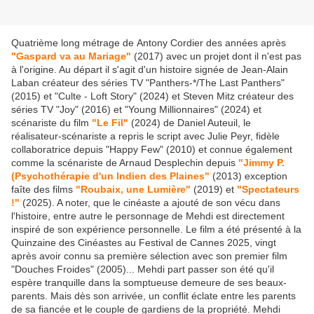
Quatrième long métrage de Antony Cordier des années après
"Gaspard va au Mariage"
(2017) avec un projet dont il n'est pas
à l'origine. Au départ il s'agit d'un histoire signée de Jean-Alain
Laban créateur des séries TV "Panthers-*/The Last Panthers"
(2015) et "Culte - Loft Story" (2024) et Steven Mitz créateur des
séries TV "Joy" (2016) et "Young Millionnaires" (2024) et
scénariste du film
"Le Fil"
(2024) de Daniel Auteuil, le
réalisateur-scénariste a repris le script avec Julie Peyr, fidèle
collaboratrice depuis "Happy Few" (2010) et connue également
comme la scénariste de Arnaud Desplechin depuis
"Jimmy P.
(Psychothérapie d'un Indien des Plaines"
(2013) exception
faîte des films
"Roubaix, une Lumière"
(2019) et
"Spectateurs
!"
(2025). A noter, que le cinéaste a ajouté de son vécu dans
l'histoire, entre autre le personnage de Mehdi est directement
inspiré de son expérience personnelle. Le film a été présenté à la
Quinzaine des Cinéastes au Festival de Cannes 2025, vingt
après avoir connu sa première sélection avec son premier film
"Douches Froides" (2005)... Mehdi part passer son été qu'il
espère tranquille dans la somptueuse demeure de ses beaux-
parents. Mais dès son arrivée, un conflit éclate entre les parents
de sa fiancée et le couple de gardiens de la propriété. Mehdi