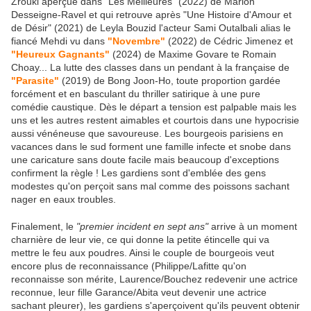
Zrouki aperçue dans "Les Meilleures" (2022) de Marion
Desseigne-Ravel et qui retrouve après "Une Histoire d'Amour et
de Désir" (2021) de Leyla Bouzid l'acteur Sami Outalbali alias le
fiancé Mehdi vu dans
"Novembre"
(2022) de Cédric Jimenez et
"Heureux Gagnants"
(2024) de Maxime Govare te Romain
Choay... La lutte des classes dans un pendant à la française de
"Parasite"
(2019) de Bong Joon-Ho, toute proportion gardée
forcément et en basculant du thriller satirique à une pure
comédie caustique. Dès le départ a tension est palpable mais les
uns et les autres restent aimables et courtois dans une hypocrisie
aussi vénéneuse que savoureuse. Les bourgeois parisiens en
vacances dans le sud forment une famille infecte et snobe dans
une caricature sans doute facile mais beaucoup d'exceptions
confirment la règle ! Les gardiens sont d'emblée des gens
modestes qu'on perçoit sans mal comme des poissons sachant
nager en eaux troubles.
Finalement, le
"premier incident en sept ans"
arrive à un moment
charnière de leur vie, ce qui donne la petite étincelle qui va
mettre le feu aux poudres. Ainsi le couple de bourgeois veut
encore plus de reconnaissance (Philippe/Lafitte qu'on
reconnaisse son mérite, Laurence/Bouchez redevenir une actrice
reconnue, leur fille Garance/Abita veut devenir une actrice
sachant pleurer), les gardiens s'aperçoivent qu'ils peuvent obtenir