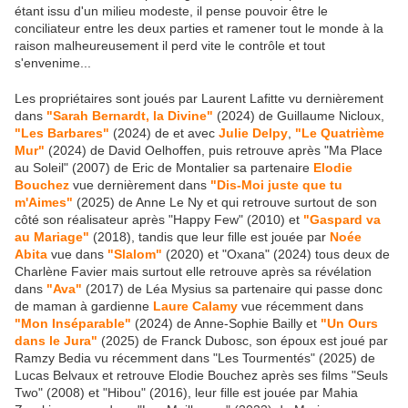
étant issu d'un milieu modeste, il pense pouvoir être le
conciliateur entre les deux parties et ramener tout le monde à la
raison malheureusement il perd vite le contrôle et tout
s'envenime...
Les propriétaires sont joués par Laurent Lafitte vu dernièrement
dans
"Sarah Bernardt, la Divine"
(2024) de Guillaume Nicloux,
"Les Barbares"
(2024) de et avec
Julie Delpy
,
"Le Quatrième
Mur"
(2024) de David Oelhoffen, puis retrouve après "Ma Place
au Soleil" (2007) de Eric de Montalier sa partenaire
Elodie
Bouchez
vue dernièrement dans
"Dis-Moi juste que tu
m'Aimes"
(2025) de Anne Le Ny et qui retrouve surtout de son
côté son réalisateur après "Happy Few" (2010) et
"Gaspard va
au Mariage"
(2018), tandis que leur fille est jouée par
Noée
Abita
vue dans
"Slalom"
(2020) et "Oxana" (2024) tous deux de
Charlène Favier mais surtout elle retrouve après sa révélation
dans
"Ava"
(2017) de Léa Mysius sa partenaire qui passe donc
de maman à gardienne
Laure Calamy
vue récemment dans
"Mon Inséparable"
(2024) de Anne-Sophie Bailly et
"Un Ours
dans le Jura"
(2025) de Franck Dubosc, son époux est joué par
Ramzy Bedia vu récemment dans "Les Tourmentés" (2025) de
Lucas Belvaux et retrouve Elodie Bouchez après ses films "Seuls
Two" (2008) et "Hibou" (2016), leur fille est jouée par Mahia