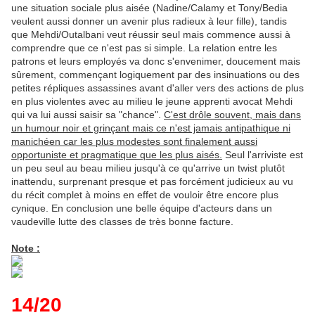
une situation sociale plus aisée (Nadine/Calamy et Tony/Bedia
veulent aussi donner un avenir plus radieux à leur fille), tandis
que Mehdi/Outalbani veut réussir seul mais commence aussi à
comprendre que ce n'est pas si simple. La relation entre les
patrons et leurs employés va donc s'envenimer, doucement mais
sûrement, commençant logiquement par des insinuations ou des
petites répliques assassines avant d'aller vers des actions de plus
en plus violentes avec au milieu le jeune apprenti avocat Mehdi
qui va lui aussi saisir sa "chance".
C'est drôle souvent, mais dans
un humour noir et grinçant mais ce n'est jamais antipathique ni
manichéen car les plus modestes sont finalement aussi
opportuniste et pragmatique que les plus aisés.
Seul l'arriviste est
un peu seul au beau milieu jusqu'à ce qu'arrive un twist plutôt
inattendu, surprenant presque et pas forcément judicieux au vu
du récit complet à moins en effet de vouloir être encore plus
cynique. En conclusion une belle équipe d'acteurs dans un
vaudeville lutte des classes de très bonne facture.
Note :
14/20