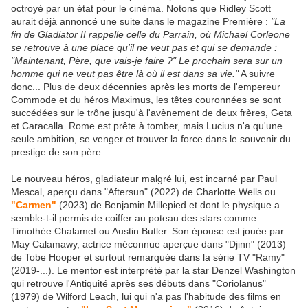
octroyé par un état pour le cinéma. Notons que Ridley Scott
aurait déjà annoncé une suite dans le magazine Première :
"La
fin de Gladiator II rappelle celle du Parrain, où Michael Corleone
se retrouve à une place qu'il ne veut pas et qui se demande :
"Maintenant, Père, que vais-je faire ?" Le prochain sera sur un
homme qui ne veut pas être là où il est dans sa vie."
A suivre
donc... Plus de deux décennies après les morts de l'empereur
Commode et du héros Maximus, les têtes couronnées se sont
succédées sur le trône jusqu'à l'avènement de deux frères, Geta
et Caracalla. Rome est prête à tomber, mais Lucius n'a qu'une
seule ambition, se venger et trouver la force dans le souvenir du
prestige de son père...
Le nouveau héros, gladiateur malgré lui, est incarné par Paul
Mescal, aperçu dans "Aftersun" (2022) de Charlotte Wells ou
"Carmen"
(2023) de Benjamin Millepied et dont le physique a
semble-t-il permis de coiffer au poteau des stars comme
Timothée Chalamet ou Austin Butler. Son épouse est jouée par
May Calamawy, actrice méconnue aperçue dans "Djinn" (2013)
de Tobe Hooper et surtout remarquée dans la série TV "Ramy"
(2019-...). Le mentor est interprété par la star Denzel Washington
qui retrouve l'Antiquité après ses débuts dans "Coriolanus"
(1979) de Wilford Leach, lui qui n'a pas l'habitude des films en