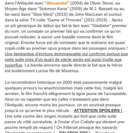
dans l'Antiquité avec
"Alexandre"
(2004) de Oliver Stone, au
Moyen-Âge dans "Solomon Kane" (2009) de M.J. Bassett ou au
far-west dans "Slow West" (2015) de John MacLean et surtout
dans la série TV culte "Game of Thrones" (2011-2019)... Après
un joli générique de début qui fait le lien avec "Gladiator" premier
du nom, on constate un premier fait qui va confirmer ce qu'on
pouvait redouter, à savoir une bataille comme dans le film
original. Ensuite force est de constater que le scénario est quasi
copié-collé au premier opus jusque dans les passages oniriques !
Une fainéantise d'écriture dommageable qui confirme surtout que
cette suite près d'un quart de siècle après est aussi inutile que
superflue
. La bande-annonce spoile directe le fait que le héros
est évidemment Lucius fils de Maximus.
La reconstitution historique en 2000 était passionnante malgré
quelques erreurs ou anachronismes mais cette fois, malgré les
années, le film franchit allègrement la ligne jaune de l'acceptable.
Ainsi on va rappeler que les cafés n'existaient pas dans
l'Antiquité, encore moins les journaux, on en sourirait presque
jusqu'à ce qu'arrive le plus ridicule...
ATTENTION SPOILERS !
...
Une lutte contre des singes mutants qui font que cette suite
passe du côté surréaliste, à l'instar d'un Colisée qui devient une
piscine remplit de requins ! On frôlerait presque les nanards