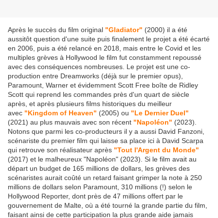
Après le succès du film original
"Gladiator"
(2000) il a été
aussitôt question d'une suite puis finalement le projet a été écarté
en 2006, puis a été relancé en 2018, mais entre le Covid et les
multiples grèves à Hollywood le film fut constamment repoussé
avec des conséquences nombreuses. Le projet est une co-
production entre Dreamworks (déjà sur le premier opus),
Paramount, Warner et évidemment Scott Free boîte de Ridley
Scott qui reprend les commandes près d'un quart de siècle
après, et après plusieurs films historiques du meilleur
avec
"Kingdom of Heaven"
(2005) ou
"Le Dernier Duel"
(2021) au plus mauvais avec son récent
"Napoléon"
(2023).
Notons que parmi les co-producteurs il y a aussi David Fanzoni,
scénariste du premier film qui laisse sa place ici à David Scarpa
qui retrouve son réalisateur après
"Tout l'Argent du Monde"
(2017) et le malheureux "Napoléon" (2023). Si le film avait au
départ un budget de 165 millions de dollars, les grèves des
scénaristes aurait coûté un retard faisant grimper la note à 250
millions de dollars selon Paramount, 310 millions (!) selon le
Hollywood Reporter, dont près de 47 millions offert par le
gouvernement de Malte, où a été tourné la grande partie du film,
faisant ainsi de cette participation la plus grande aide jamais