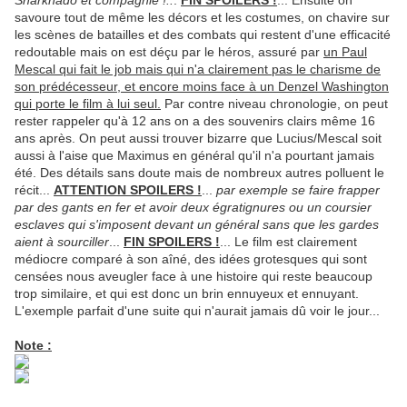
Sharknado et compagnie !..
.
FIN SPOILERS !
... Ensuite on
savoure tout de même les décors et les costumes, on chavire sur
les scènes de batailles et des combats qui restent d'une efficacité
redoutable mais on est déçu par le héros, assuré par
un Paul
Mescal qui fait le job mais qui n'a clairement pas le charisme de
son prédécesseur, et encore moins face à un Denzel Washington
qui porte le film à lui seul.
Par contre niveau chronologie, on peut
rester rappeler qu'à 12 ans on a des souvenirs clairs même 16
ans après. On peut aussi trouver bizarre que Lucius/Mescal soit
aussi à l'aise que Maximus en général qu'il n'a pourtant jamais
été. Des détails sans doute mais de nombreux autres polluent le
récit...
ATTENTION SPOILERS !
...
par exemple se faire frapper
par des gants en fer et avoir deux égratignures ou un coursier
esclaves qui s'imposent devant un général sans que les gardes
aient à sourciller
...
FIN SPOILERS !
... Le film est clairement
médiocre comparé à son aîné, des idées grotesques qui sont
censées nous aveugler face à une histoire qui reste beaucoup
trop similaire, et qui est donc un brin ennuyeux et ennuyant.
L'exemple parfait d'une suite qui n'aurait jamais dû voir le jour...
Note :