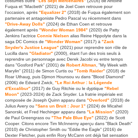
costumes outre
"Les Sept Mercenaires"
(2016) de Antoine
Fuqua et "Macbeth" (2021) de Joel Coen retrouve pour
l'occasion, après
"Equalizer 2"
(2018) de Fuqua également son
partenaire et antagoniste Pedro Pascal vu récemment dans
"Drive-Away Dolls"
(2024) de Ethan Coen et retrouve
également après
"Wonder Woman 1984"
(2020) de Patty
Jenkins l'actrice
Connie Nielsen
alias Reine Hippolyte dans la
saga DC Comics de
"Wonder Woman"
(2017) à
"Zack
Snyder's Justice League"
(2021) pour reprendre son rôle de
Lucilla dans
"Gladiator"
(2000), étant l'un des trois seuls à
reprendre un personnage avec Derek Jacobi vu entre temps
dans "Gosford Park" (2001) de
Robert Altman
, "My Week with
Marylin" (2011) de Simon Curtis ou
"Tomb Raider"
(2018) de
Roar Uthaug, puis Djimon Hounsou vu dans "Blood Diamond"
(2006) de Edward Zwick,
"Le Roi Arthur : la Légende
d'Excalibur"
(2017) de Guy Ritchie ou le dyptique
"Rebel
Moon"
(2023-2024) de Zack Snyder. La fratrie impériale est
composée de Joseph Quinn apparu dans
"Overlord"
(2018) de
Julius Avery ou
"Sans un Bruit : Jour 1"
(2024) de Micahel
Sanorski, et Fred Hechinger apparu dans
"La Mission"
(2020)
de Paul Greengrass ou
"The Pale Blue Eye"
(2022) de Scott
Cooper. Citons encore Tim McInnerny aperçu dans "Black Death"
(2010) de Christopher Smith ou "Eddie the Eagle" (2016) de
Dexter Fletcher, puis enfin Rory McCann ont déjà fait sensation