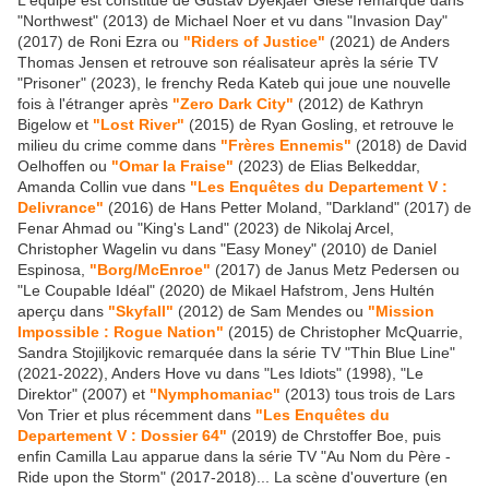
L'équipe est constitué de Gustav Dyekjaer Giese remarqué dans
"Northwest" (2013) de Michael Noer et vu dans "Invasion Day"
(2017) de Roni Ezra ou
"Riders of Justice"
(2021) de Anders
Thomas Jensen et retrouve son réalisateur après la série TV
"Prisoner" (2023), le frenchy Reda Kateb qui joue une nouvelle
fois à l'étranger après
"Zero Dark City"
(2012) de Kathryn
Bigelow et
"Lost River"
(2015) de Ryan Gosling, et retrouve le
milieu du crime comme dans
"Frères Ennemis"
(2018) de David
Oelhoffen ou
"Omar la Fraise"
(2023) de Elias Belkeddar,
Amanda Collin vue dans
"Les Enquêtes du Departement V :
Delivrance"
(2016) de Hans Petter Moland, "Darkland" (2017) de
Fenar Ahmad ou "King's Land" (2023) de Nikolaj Arcel,
Christopher Wagelin vu dans "Easy Money" (2010) de Daniel
Espinosa,
"Borg/McEnroe"
(2017) de Janus Metz Pedersen ou
"Le Coupable Idéal" (2020) de Mikael Hafstrom, Jens Hultén
aperçu dans
"Skyfall"
(2012) de Sam Mendes ou
"Mission
Impossible : Rogue Nation"
(2015) de Christopher McQuarrie,
Sandra Stojiljkovic remarquée dans la série TV "Thin Blue Line"
(2021-2022), Anders Hove vu dans "Les Idiots" (1998), "Le
Direktor" (2007) et
"Nymphomaniac"
(2013) tous trois de Lars
Von Trier et plus récemment dans
"Les Enquêtes du
Departement V : Dossier 64"
(2019) de Chrstoffer Boe, puis
enfin Camilla Lau apparue dans la série TV "Au Nom du Père -
Ride upon the Storm" (2017-2018)... La scène d'ouverture (en