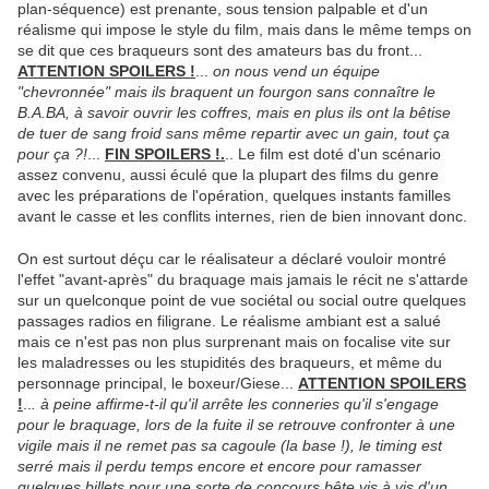
plan-séquence) est prenante, sous tension palpable et d'un
réalisme qui impose le style du film, mais dans le même temps on
se dit que ces braqueurs sont des amateurs bas du front...
ATTENTION SPOILERS !
...
on nous vend un équipe
"chevronnée" mais ils braquent un fourgon sans connaître le
B.A.BA, à savoir ouvrir les coffres, mais en plus ils ont la bêtise
de tuer de sang froid sans même repartir avec un gain, tout ça
pour ça ?!
...
FIN SPOILERS !.
.. Le film est doté d'un scénario
assez convenu, aussi éculé que la plupart des films du genre
avec les préparations de l'opération, quelques instants familles
avant le casse et les conflits internes, rien de bien innovant donc.
On est surtout déçu car le réalisateur a déclaré vouloir montré
l'effet "avant-après" du braquage mais jamais le récit ne s'attarde
sur un quelconque point de vue sociétal ou social outre quelques
passages radios en filigrane. Le réalisme ambiant est a salué
mais ce n'est pas non plus surprenant mais on focalise vite sur
les maladresses ou les stupidités des braqueurs, et même du
personnage principal, le boxeur/Giese...
ATTENTION SPOILERS
!
..
. à peine affirme-t-il qu'il arrête les conneries qu'il s'engage
pour le braquage, lors de la fuite il se retrouve confronter à une
vigile mais il ne remet pas sa cagoule (la base !), le timing est
serré mais il perdu temps encore et encore pour ramasser
quelques billets pour une sorte de concours bête vis à vis d'un