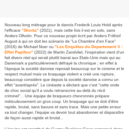
Nouveau long métrage pour le danois Frederik Louis Hviid après
l'efficace
"Shorta"
(2021), mais cette fois il est en solo, sans
Anders Olholm. Pour ce nouveau projet écrit par Anders Frithiof
August à qui on doit les scénario de "La Chambre d'en Face"
(2016) de Michael Noer ou
"Les Enquêtes du Departement V :
Effet Papillon"
(2022) de Martin Zandvliet, l'inspiration vient d'un
fait divers réel qui serait plutôt banal aux Etats-Unis mais qui au
Danemark a particulièrement défrayé la chronique ; en effet à
l'époque la société danoise reposait beaucoup sur le civisme et le
respect mutuel mais ce braquage violent a créé une rupture,
beaucoup considère que depuis la société danoise a connu un
effet "avant/après". Le cinéaste a déclaré que c'est "cette onde
de choc social qu'il a voulu retranscrire au-delà du récit
criminel"... Une équipe de braqueurs chevronnés prépare
méticuleusement un gros coup. Un braquage qui se doit d'être
rapide, brutal, sans bavure et sans trace. Mais une petite erreur
va tout changer, l'équipe va devoir tout abandonner et disparaître
de façon aussi rapide et brutal...