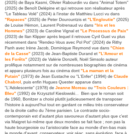
(2025) de Baya Kasmi, Olivier Rabourdin vu dans "Animal Totem"
(2025) de Benoît Delépine et qui retrouve son réalisateur après
"Le Tableau Volé" (2024) à l'instar de Matthieu Lucci vu dans
"Rapaces"
(2025) de Peter Dourountzis et
"L'Engloutie"
(2025)
de Louise Hémon, Laurent Poitrenaud vu dans
"Iris et les
Hommes"
(2023) de Caroline Vignal et
"Le Processus de Paix"
(2023) de Ilan Klipper après lequel il retrouve Cyril Gueï vu plus
récemment dans "Rendez-Vous avec Pol Pot" (2024) de Rithy
Panh avec Irène Jacob, Dominique Reymond vue dans
"Chien
de la Casse"
(2023) de Jean-Baptiste Durand et
"L'Amour et
les Forêts"
(2023) de Valérie Donzelli, Noël Simsolo auteur
prolifique notamment sur de nombreuses biographies de cinéma
et apparu plusieurs fois au cinéma dont
"La maman et la
Putain"
(1973) de Jean Eustache ou "L'Enfer" (1994) de
Claude
Chabrol
, puis enfin Hugues Quester apparue dans
"L'Adolescente" (1978) de
Jeanne Moreau
ou
"Trois Couleurs :
Bleu"
(1992) de Krzysztof Kieslowski... Bien que le roman soit
de 1960, Bonitzer a choisi plutôt judicieusement de transposer
l'histoire à aujourd'hui tout en gardant ce milieu très conservateur
de la droite catho du 7ème parisien. Le contraste socio-
contemporain est d'autant plus savoureux d'autant plus que c'est
via Maigret lui-même que deux mondes se fait face ; non pas la
haute bourgeoisie ou l'aristocratie face au monde d'en-bas mais
le monde d'avant, conservateur, voir réac, sans évolution, face à