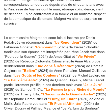
correspondance amoureuse depuis plus de cinquante ans avec
la Princesse de Vuynes dont le mari, étrange coïncidence, vient
de décéder. En se confrontant à la famille et au mutisme suspect
de la domestique du diplomate, Maigret va aller de surprise en
surprise...
Le commissaire Maigret est cette fois-ci incarné par Denis
Podalydès vu récemment dans
"Le Répondeur"
(2025) de
Fabienne Godet et
"Rembrandt"
(2025) de Pierre Schoeller,
tandis que son épouse est interprétée par Irène Jacob vue dans
"Pourquoi la Guerre" (2024) de Amos Gitaï et
"Vie Privée"
(2025) de Rebecca Zlotowski. Citons ensuite Anne Alvaro vue
dernièrement dans
"Une Zone à Défendre"
(2024) de Romain
Cogitore et
"Boléro"
(2024) de Anne Fontaine, Manuel Guillot vu
dans
"Les Goûts et les Couleurs"
(2022) de Michel Leclerc ou
"Le Deuxième Acte"
(2024) de Quentin Dupieux, Micha Lescot
particulièrement prolifique ces derniers mois avec
"Je le Jure"
(2025) de Samuel Théïs,
"La Femme la plus Riche du Monde"
(2025) de Thierry Klifa,
"L'Inconnu de la Grande Arche"
(2025)
de Stephane Demoustier et
"Furcy, Né Libre"
(2026) de Abd Al
Malik, Julia Faure vue dans
"Et Plus si Affinités"
(2024) de
Olivier Ducray et Wilfried Meance et "Le Parfum du Bonheur"