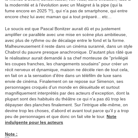
la modernité et à l'évolution avec un Maigret à la pipe (qui la
fume encore en 2025 ?!), qui n'a pas de smartphone, qui entre
encore chez lui avec maman qui a tout préparé... etc...
Le soucis est que Pascal Bonitzer aurait dû et pu justement
amplifier ce parallèle avec une mise en scène plus ambitieuse,
avec plus de rythme ou de décalage entre le fond et la forme.
Malheureusement il reste dans un cinéma suranné, dans un style
Chabrol du pauvre presque anachronique. D'autant plus râté que
le réalisateur aurait demandé à sa chef monteuse de "privilégié
les coupes franches, les changements soudains" pour créer un
récit nerveux et dynamique, maison ne décèle rien de tout cela,
en fait on a la sensation d'être dans un téléfilm de luxe sans
envie de cinéma. Finalement on se repose sur Simenon, ses
personnages croqués d'un monde en désuétude et surtout
magnifiquement interprétés par des acteurs d'exception, dont la
plupart sont des habitués du théâtre ce qui n'a pas dû trop les
dépayser des planches finalement. Sur l'intrigue elle-même, on
devine trop les choses, d'abord et avant tout parce qu'il y a trop
peu de personnages et que donc on fait vite le tour.
Note
indulgente pour les acteurs
Note :