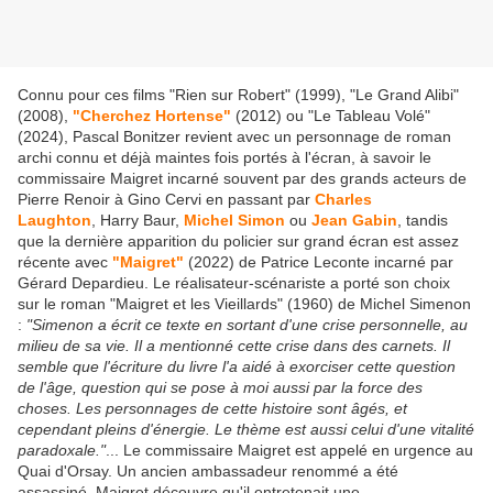
Connu pour ces films "Rien sur Robert" (1999), "Le Grand Alibi"
(2008),
"Cherchez Hortense"
(2012) ou "Le Tableau Volé"
(2024), Pascal Bonitzer revient avec un personnage de roman
archi connu et déjà maintes fois portés à l'écran, à savoir le
commissaire Maigret incarné souvent par des grands acteurs de
Pierre Renoir à Gino Cervi en passant par
Charles
Laughton
, Harry Baur,
Michel Simon
ou
Jean Gabin
, tandis
que la dernière apparition du policier sur grand écran est assez
récente avec
"Maigret"
(2022) de Patrice Leconte incarné par
Gérard Depardieu. Le réalisateur-scénariste a porté son choix
sur le roman "Maigret et les Vieillards" (1960) de Michel Simenon
:
"Simenon a écrit ce texte en sortant d'une crise personnelle, au
milieu de sa vie. Il a mentionné cette crise dans des carnets. Il
semble que l'écriture du livre l'a aidé à exorciser cette question
de l'âge, question qui se pose à moi aussi par la force des
choses. Les personnages de cette histoire sont âgés, et
cependant pleins d'énergie. Le thème est aussi celui d'une vitalité
paradoxale."
... Le commissaire Maigret est appelé en urgence au
Quai d'Orsay. Un ancien ambassadeur renommé a été
assassiné. Maigret découvre qu'il entretenait une