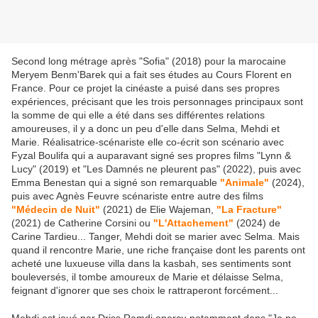
Second long métrage après "Sofia" (2018) pour la marocaine
Meryem Benm'Barek qui a fait ses études au Cours Florent en
France. Pour ce projet la cinéaste a puisé dans ses propres
expériences, précisant que les trois personnages principaux sont
la somme de qui elle a été dans ses différentes relations
amoureuses, il y a donc un peu d'elle dans Selma, Mehdi et
Marie. Réalisatrice-scénariste elle co-écrit son scénario avec
Fyzal Boulifa qui a auparavant signé ses propres films "Lynn &
Lucy" (2019) et "Les Damnés ne pleurent pas" (2022), puis avec
Emma Benestan qui a signé son remarquable
"Animale"
(2024),
puis avec Agnès Feuvre scénariste entre autre des films
"Médecin de Nuit"
(2021) de Elie Wajeman,
"La Fracture"
(2021) de Catherine Corsini ou
"L'Attachement"
(2024) de
Carine Tardieu... Tanger, Mehdi doit se marier avec Selma. Mais
quand il rencontre Marie, une riche française dont les parents ont
acheté une luxueuse villa dans la kasbah, ses sentiments sont
bouleversés, il tombe amoureux de Marie et délaisse Selma,
feignant d'ignorer que ses choix le rattraperont forcément...