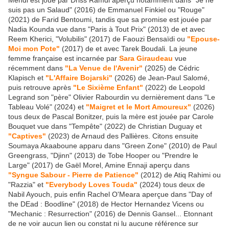
Mehdi est joué par Driss Ramdi aperçu notamment dans "Je ne
suis pas un Salaud" (2016) de Emmanuel Finkiel ou "Rouge"
(2021) de Farid Bentoumi, tandis que sa promise est jouée par
Nadia Kounda vue dans "Paris à Tout Prix" (2013) de et avec
Reem Kherici, "Volubilis" (2017) de Faouzi Bensaïdi ou
"Epouse-
Moi mon Pote"
(2017) de et avec Tarek Boudali. La jeune
femme française est incarnée par
Sara Giraudeau
vue
récemment dans
"La Venue de l'Avenir"
(2025) de Cédric
Klapisch et
"L'Affaire Bojarski"
(2026) de Jean-Paul Salomé,
puis retrouve après
"Le Sixième Enfant"
(2022) de Leopold
Legrand son "père" Olivier Rabourdin vu dernièrement dans "Le
Tableau Volé" (2024) et
"Maigret et le Mort Amoureux"
(2026)
tous deux de Pascal Bonitzer, puis la mère est jouée par Carole
Bouquet vue dans "Tempête" (2022) de Christian Duguay et
"Captives"
(2023) de Arnaud des Pallières. Citons ensuite
Soumaya Akaaboune apparu dans "Green Zone" (2010) de Paul
Greengrass, "Djinn" (2013) de Tobe Hooper ou "Prendre le
Large" (2017) de Gaël Morel, Amine Ennaji aperçu dans
"Syngue Sabour - Pierre de Patience"
(2012) de Atiq Rahimi ou
"Razzia" et
"Everybody Loves Touda"
(2024) tous deux de
Nabil Ayouch, puis enfin Rachel O'Meara aperçue dans "Day of
the DEad : Boodline" (2018) de Hector Hernandez Vicens ou
"Mechanic : Resurrection" (2016) de Dennis Gansel... Etonnant
de ne voir aucun lien ou constat ni lu aucune référence sur