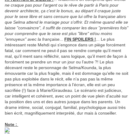
ne craque pas pour l'argent ou le rêve de partir à Paris pour
devenir architecte, ça c'est le bonus, au départ il craque juste
pour le sexe libre et sans censure que lui offre la française alors
que Selma attend le mariage pour s'offrir. Et même quand elle se
laisse "convaincre", il suffit de comparer les deux "premières fois"
pour comprendre que le sexe est plus "libre" et/ou moins
"ennuyeux" avec la française...
FIN SPOILERS !
... Le plus
intéressant reste Mehdi qui s'engonce dans un piège forcément
fatal, car comment ne peut-il pas se rendre compte qu'il ment
mal, qu'il ment sans réfléchir, sans logique, qu'il ment de façon à
forcément se prendre un mur un jour ou l'autre ?! Le plus
décevant reste le personnage de Selma/Kounda, la plus
émouvante car la plus fragile, mais il est dommage qu'elle ne soit
pas plus exploitée dans le récit, elle n'a pas pas la même
présence et la même importance à l'écran, elle est un peu
sacrifiée (!) face à Marie/Giraudeau. Le scénario est judicieux,
car intelligent et cohérent, avec un point de vue plein d'acuité sur
la position des uns et des autres jusque dans les parents. Un
drame intime, social, conjugal, familial, psychologique aussi très
bien écrit, magnifiquement interprété, dur mais à conseiller.
Note :