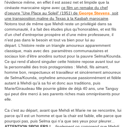
l'évidence même, en effet il est assez net et limpide que la
cinéaste marocaine signe avec
ce film un remake du chef
d'oeuvre "Une Place au Soleil" (1951) de
George Stevens
, soit
une transposition maline du Texas à la Kasbah marocaine
.
Notons tout de même que Mehdi reste un privilégié dans sa
communauté, il a fait des études plus qu'honorables, et est fils
d'un chef d'entreprise prospère et d'une mère professeure, il
n'est pas dans le besoin et tout va bien pour lui au
départ. L'histoire reste un triangle amoureux apparemment
classique, mais avec des paramètres communautaires et
sociaux loin d'être anodins surtout pour la pauvre Selma/Kounda.
Ce qui rend d'abord singulier cette histoire repose avant tout sur
la personnalité des trois protagonistes : Mehdi, fils aimant,
homme bon, respectueux et travailleur et sincèrement amoureux
de Selma/Kounda, orpheline amoureuse passionnément et fidèle
autant à Mehdi qu'à sa foi et donc aux traditions, puis
Marie/Giraudeau fille pourrie gâtée de déjà 40 ans, une Tanguy
qui peut dire merci à ses parents riches mais omniprésents pour
elle.
Ca c'est au départ, avant que Mehdi et Marie ne se rencontre, lui
parce qu'il est un homme et que la chair est faible, elle parce que
pourquoi pas, puis Selma qui n'a que ses yeux pour pleurer...
ATTENTION SPOILERS !
.
.. finalement on comprend que Mehdi