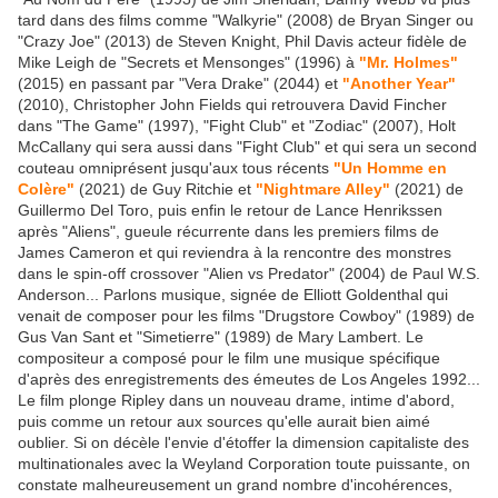
tard dans des films comme "Walkyrie" (2008) de Bryan Singer ou
"Crazy Joe" (2013) de Steven Knight, Phil Davis acteur fidèle de
Mike Leigh de "Secrets et Mensonges" (1996) à
"Mr. Holmes"
(2015) en passant par "Vera Drake" (2044) et
"Another Year"
(2010), Christopher John Fields qui retrouvera David Fincher
dans "The Game" (1997), "Fight Club" et "Zodiac" (2007), Holt
McCallany qui sera aussi dans "Fight Club" et qui sera un second
couteau omniprésent jusqu'aux tous récents
"Un Homme en
Colère"
(2021) de Guy Ritchie et
"Nightmare Alley"
(2021) de
Guillermo Del Toro, puis enfin le retour de Lance Henrikssen
après "Aliens", gueule récurrente dans les premiers films de
James Cameron et qui reviendra à la rencontre des monstres
dans le spin-off crossover "Alien vs Predator" (2004) de Paul W.S.
Anderson... Parlons musique, signée de Elliott Goldenthal qui
venait de composer pour les films "Drugstore Cowboy" (1989) de
Gus Van Sant et "Simetierre" (1989) de Mary Lambert. Le
compositeur a composé pour le film une musique spécifique
d'après des enregistrements des émeutes de Los Angeles 1992...
Le film plonge Ripley dans un nouveau drame, intime d'abord,
puis comme un retour aux sources qu'elle aurait bien aimé
oublier. Si on décèle l'envie d'étoffer la dimension capitaliste des
multinationales avec la Weyland Corporation toute puissante, on
constate malheureusement un grand nombre d'incohérences,