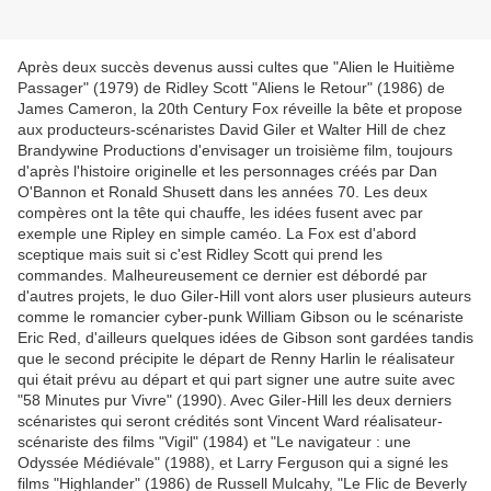
Après deux succès devenus aussi cultes que "Alien le Huitième
Passager" (1979) de Ridley Scott "Aliens le Retour" (1986) de
James Cameron, la 20th Century Fox réveille la bête et propose
aux producteurs-scénaristes David Giler et Walter Hill de chez
Brandywine Productions d'envisager un troisième film, toujours
d'après l'histoire originelle et les personnages créés par Dan
O'Bannon et Ronald Shusett dans les années 70. Les deux
compères ont la tête qui chauffe, les idées fusent avec par
exemple une Ripley en simple caméo. La Fox est d'abord
sceptique mais suit si c'est Ridley Scott qui prend les
commandes. Malheureusement ce dernier est débordé par
d'autres projets, le duo Giler-Hill vont alors user plusieurs auteurs
comme le romancier cyber-punk William Gibson ou le scénariste
Eric Red, d'ailleurs quelques idées de Gibson sont gardées tandis
que le second précipite le départ de Renny Harlin le réalisateur
qui était prévu au départ et qui part signer une autre suite avec
"58 Minutes pur Vivre" (1990). Avec Giler-Hill les deux derniers
scénaristes qui seront crédités sont Vincent Ward réalisateur-
scénariste des films "Vigil" (1984) et "Le navigateur : une
Odyssée Médiévale" (1988), et Larry Ferguson qui a signé les
films "Highlander" (1986) de Russell Mulcahy, "Le Flic de Beverly