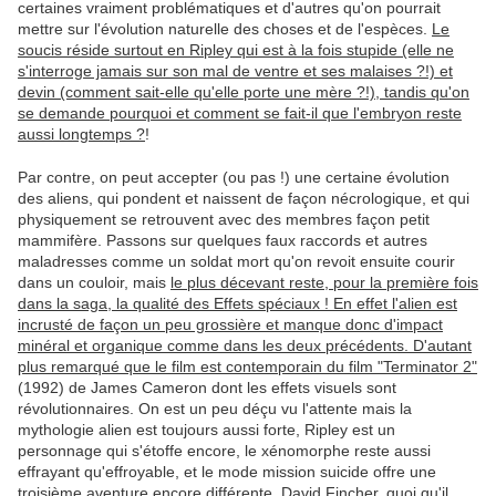
certaines vraiment problématiques et d'autres qu'on pourrait
mettre sur l'évolution naturelle des choses et de l'espèces.
Le
soucis réside surtout en Ripley qui est à la fois stupide (elle ne
s'interroge jamais sur son mal de ventre et ses malaises ?!) et
devin (comment sait-elle qu'elle porte une mère ?!), tandis qu'on
se demande pourquoi et comment se fait-il que l'embryon reste
aussi longtemps ?
!
Par contre, on peut accepter (ou pas !) une certaine évolution
des aliens, qui pondent et naissent de façon nécrologique, et qui
physiquement se retrouvent avec des membres façon petit
mammifère. Passons sur quelques faux raccords et autres
maladresses comme un soldat mort qu'on revoit ensuite courir
dans un couloir, mais
le plus décevant reste, pour la première fois
dans la saga, la qualité des Effets spéciaux ! En effet l'alien est
incrusté de façon un peu grossière et manque donc d'impact
minéral et organique comme dans les deux précédents. D'autant
plus remarqué que le film est contemporain du film "Terminator 2"
(1992) de James Cameron dont les effets visuels sont
révolutionnaires. On est un peu déçu vu l'attente mais la
mythologie alien est toujours aussi forte, Ripley est un
personnage qui s'étoffe encore, le xénomorphe reste aussi
effrayant qu'effroyable, et le mode mission suicide offre une
troisième aventure encore différente. David Fincher, quoi qu'il