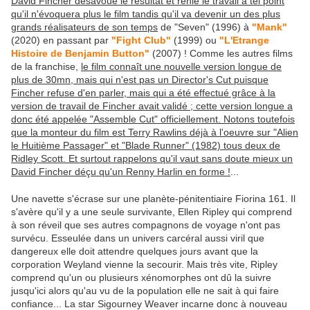
David Fincher désavoue le résultat et renie le travail à tel point
qu'il n'évoquera plus le film tandis qu'il va devenir un des plus
grands réalisateurs de son temps
de "Seven" (1996) à
"Mank"
(2020) en passant par
"Fight Club"
(1999) ou
"L'Etrange
Histoire de Benjamin Button"
(2007) ! Comme les autres films
de la franchise,
le film connaît une nouvelle version longue de
plus de 30mn, mais qui n'est pas un Director's Cut puisque
Fincher refuse d'en parler, mais qui a été effectué grâce à la
version de travail de Fincher avait validé ; cette version longue a
donc été appelée "Assemble Cut" officiellement. Notons toutefois
que la monteur du film est Terry Rawlins déjà à l'oeuvre sur "Alien
le Huitième Passager" et "Blade Runner" (1982) tous deux de
Ridley Scott. Et surtout rappelons qu'il vaut sans doute mieux un
David Fincher déçu qu'un Renny Harlin en forme !
...
Une navette s'écrase sur une planète-pénitentiaire Fiorina 161. Il
s'avère qu'il y a une seule survivante, Ellen Ripley qui comprend
à son réveil que ses autres compagnons de voyage n'ont pas
survécu. Esseulée dans un univers carcéral aussi viril que
dangereux elle doit attendre quelques jours avant que la
corporation Weyland vienne la secourir. Mais très vite, Ripley
comprend qu'un ou plusieurs xénomorphes ont dû la suivre
jusqu'ici alors qu'au vu de la population elle ne sait à qui faire
confiance... La star Sigourney Weaver incarne donc à nouveau