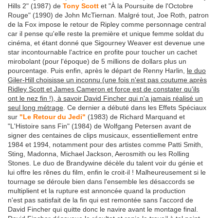
Hills 2" (1987) de
Tony Scott
et "À la Poursuite de l'Octobre
Rouge" (1990) de John McTiernan. Malgré tout, Joe Roth, patron
de la Fox impose le retour de Ripley comme personnage central
car il pense qu'elle reste la première et unique femme soldat du
cinéma, et étant donné que Sigourney Weaver est devenue une
star incontournable l'actrice en profite pour toucher un cachet
mirobolant (pour l'époque) de 5 millions de dollars plus un
pourcentage. Puis enfin, après le départ de Renny Harlin,
le duo
Giler-Hill choisisse un inconnu (une fois n'est pas coutume après
Ridley Scott et James Cameron et force est de constater qu'ils
ont le nez fin !), à savoir David Fincher qui n'a jamais réalisé un
seul long métrage
. Ce dernier a débuté dans les Effets Spéciaux
sur
"Le Retour du Jedi"
(1983) de Richard Marquand et
"L'Histoire sans Fin" (1984) de Wolfgang Petersen avant de
signer des centaines de clips musicaux, essentiellement entre
1984 et 1994, notamment pour des artistes comme Patti Smith,
Sting, Madonna, Michael Jackson, Aerosmith ou les Rolling
Stones. Le duo de Brandywine décèle du talent voir du génie et
lui offre les rênes du film, enfin le croit-il ! Malheureusement si le
tournage se déroule bien dans l'ensemble les désaccords se
multiplient et la rupture est annoncée quand la production
n'est pas satisfait de la fin qui est remontée sans l'accord de
David Fincher qui quitte donc le navire avant le montage final.