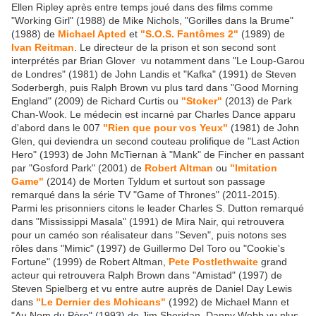
Ellen Ripley après entre temps joué dans des films comme
"Working Girl" (1988) de Mike Nichols, "Gorilles dans la Brume"
(1988) de
Michael Apted
et
"S.O.S. Fantômes 2"
(1989) de
Ivan Reitman
. Le directeur de la prison et son second sont
interprétés par Brian Glover vu notamment dans "Le Loup-Garou
de Londres" (1981) de John Landis et "Kafka" (1991) de Steven
Soderbergh, puis Ralph Brown vu plus tard dans "Good Morning
England" (2009) de Richard Curtis ou
"Stoker"
(2013) de Park
Chan-Wook. Le médecin est incarné par Charles Dance apparu
d'abord dans le 007
"Rien que pour vos Yeux"
(1981) de John
Glen, qui deviendra un second couteau prolifique de "Last Action
Hero" (1993) de John McTiernan à "Mank" de Fincher en passant
par "Gosford Park" (2001) de
Robert Altman
ou
"Imitation
Game"
(2014) de Morten Tyldum et surtout son passage
remarqué dans la série TV "Game of Thrones" (2011-2015).
Parmi les prisonniers citons le leader Charles S. Dutton remarqué
dans "Mississippi Masala" (1991) de Mira Nair, qui retrouvera
pour un caméo son réalisateur dans "Seven", puis notons ses
rôles dans "Mimic" (1997) de Guillermo Del Toro ou "Cookie's
Fortune" (1999) de Robert Altman,
Pete Postlethwaite
grand
acteur qui retrouvera Ralph Brown dans "Amistad" (1997) de
Steven Spielberg et vu entre autre auprès de Daniel Day Lewis
dans
"Le Dernier des Mohicans"
(1992) de Michael Mann et
"Au Nom du Père" (1993) de Jim Sheridan, Danny Webb vu plus