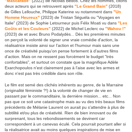
"Mascarade"
(2022) de Nicolas Bedos. Chez les hommes, citons
deux acteurs qui se retrouvent après
"Le Grand Bain"
(2018)
de Gilles Lellouche, Philippe Katerine vu notamment dans
"Un
Homme Heureux"
(2023) de Tristan Séguéla ou "Voyages en
Italie" (2023) de Sophie Letourneur puis Félix Moati vu dans
"Les
Goûts et les Couleurs"
(2022) de Michel Leclerc ou
"Wahou !"
(2023) de et avec Bruno Podalydès... Dès les premières minutes
on perçoit la volonté de signer une vraie comédie d'action, la
réalisatrice insiste ainsi sur l'action et l'humour mais sans une
once de créativité puisqu'on pense fortement à d'autres films
d'action. Mais on ne ressent pas forcément le budget "très
confortables", et surtout on constate que la magnifique Adèle
Exarchopoulos n'est clairement pas à l'aise avec les armes et
donc n'est pas très crédible dans son rôle.
Le film est semé des clichés inhérents au genre, de la Marraine
(originalité féministe ?!) à la volonté de changer de vie en
passant par le commanditaire, la dernière mission... etc... Non
pas que ce soit une catastrophe mais au vu des très beaux films
précédents de Mélanie Laurent on aurait pu s'attendre à plus de
subtilité et/ou plus de créativité. Rien de bien innovant ou de
surprenant, tous les rebondissements se devinent car
correspondent à un canevas éculé. Cela pourrait pourtant aller si
la réalisatrice avait au moins quelques inspirations de mise en