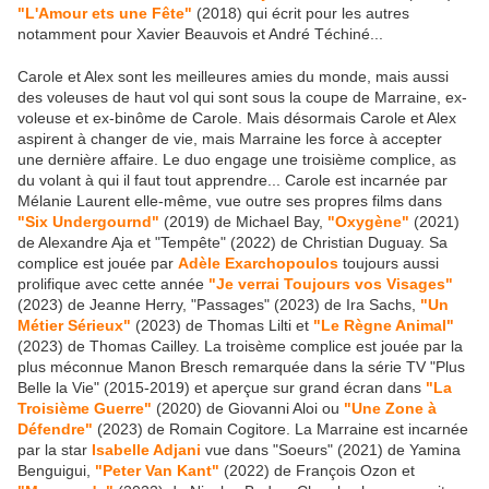
"L'Amour ets une Fête"
(2018) qui écrit pour les autres
notamment pour Xavier Beauvois et André Téchiné...
Carole et Alex sont les meilleures amies du monde, mais aussi
des voleuses de haut vol qui sont sous la coupe de Marraine, ex-
voleuse et ex-binôme de Carole. Mais désormais Carole et Alex
aspirent à changer de vie, mais Marraine les force à accepter
une dernière affaire. Le duo engage une troisième complice, as
du volant à qui il faut tout apprendre... Carole est incarnée par
Mélanie Laurent elle-même, vue outre ses propres films dans
"Six Undergournd"
(2019) de Michael Bay,
"Oxygène"
(2021)
de Alexandre Aja et "Tempête" (2022) de Christian Duguay. Sa
complice est jouée par
Adèle Exarchopoulos
toujours aussi
prolifique avec cette année
"Je verrai Toujours vos Visages"
(2023) de Jeanne Herry, "Passages" (2023) de Ira Sachs,
"Un
Métier Sérieux"
(2023) de Thomas Lilti et
"Le Règne Animal"
(2023) de Thomas Cailley. La troisème complice est jouée par la
plus méconnue Manon Bresch remarquée dans la série TV "Plus
Belle la Vie" (2015-2019) et aperçue sur grand écran dans
"La
Troisième Guerre"
(2020) de Giovanni Aloi ou
"Une Zone à
Défendre"
(2023) de Romain Cogitore. La Marraine est incarnée
par la star
Isabelle Adjani
vue dans "Soeurs" (2021) de Yamina
Benguigui,
"Peter Van Kant"
(2022) de François Ozon et