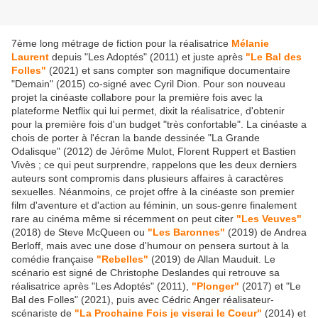
7ème long métrage de fiction pour la réalisatrice
Mélanie
Laurent
depuis "Les Adoptés" (2011) et juste après
"Le Bal des
Folles"
(2021) et sans compter son magnifique documentaire
"Demain" (2015) co-signé avec Cyril Dion. Pour son nouveau
projet la cinéaste collabore pour la première fois avec la
plateforme Netflix qui lui permet, dixit la réalisatrice, d'obtenir
pour la première fois d'un budget "très confortable". La cinéaste a
chois de porter à l'écran la bande dessinée "La Grande
Odalisque" (2012) de Jérôme Mulot, Florent Ruppert et Bastien
Vivès ; ce qui peut surprendre, rappelons que les deux derniers
auteurs sont compromis dans plusieurs affaires à caractères
sexuelles. Néanmoins, ce projet offre à la cinéaste son premier
film d'aventure et d'action au féminin, un sous-genre finalement
rare au cinéma même si récemment on peut citer
"Les Veuves"
(2018) de Steve McQueen ou
"Les Baronnes"
(2019) de Andrea
Berloff, mais avec une dose d'humour on pensera surtout à la
comédie française
"Rebelles"
(2019) de Allan Mauduit. Le
scénario est signé de Christophe Deslandes qui retrouve sa
réalisatrice après "Les Adoptés" (2011),
"Plonger"
(2017) et "Le
Bal des Folles" (2021), puis avec Cédric Anger réalisateur-
scénariste de
"La Prochaine Fois je viserai le Coeur"
(2014) et