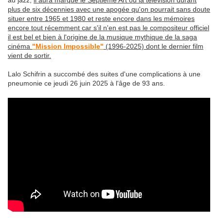
au jazz,
il aura marqué le Septième Art ou la télévision durant
plus de six décennies avec une apogée qu'on pourrait sans doute
situer entre 1965 et 1980 et reste encore dans les mémoires
encore tout récemment car s'il n'en est pas le compositeur officiel
il est bel et bien à l'origine de la musique mythique de la saga
cinéma
"Mission Impossible"
(1996-2025) dont le dernier film
vient de sortir.
Lalo Schifrin a succombé des suites d'une complications à une
pneumonie ce jeudi 26 juin 2025 à l'âge de 93 ans.