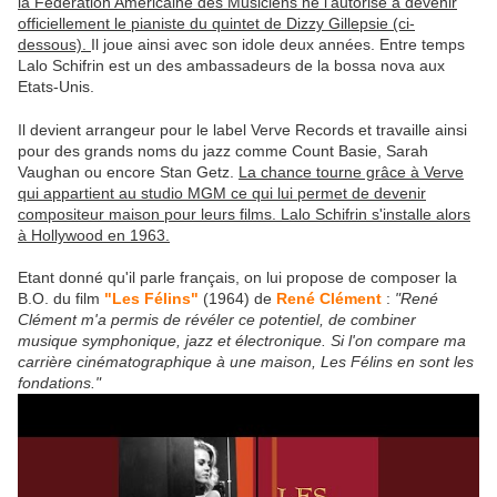
la Fédération Américaine des Musiciens ne l'autorise à devenir
officiellement le pianiste du quintet de Dizzy Gillepsie (ci-
dessous).
Il joue ainsi avec son idole deux années. Entre temps
Lalo Schifrin est un des ambassadeurs de la bossa nova aux
Etats-Unis.
Il devient arrangeur pour le label Verve Records et travaille ainsi
pour des grands noms du jazz comme Count Basie, Sarah
Vaughan ou encore Stan Getz.
La chance tourne grâce à Verve
qui appartient au studio MGM ce qui lui permet de devenir
compositeur maison pour leurs films. Lalo Schifrin s'installe alors
à Hollywood en 1963.
Etant donné qu'il parle français, on lui propose de composer la
B.O. du film
"Les Félins"
(1964) de
René Clément
:
"René
Clément m'a permis de révéler ce potentiel, de combiner
musique symphonique, jazz et électronique. Si l'on compare ma
carrière cinématographique à une maison, Les Félins en sont les
fondations."