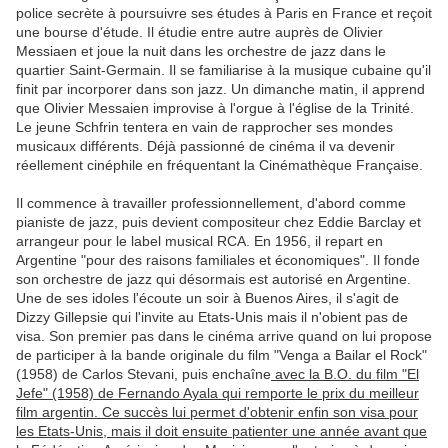
police secrète à poursuivre ses études à Paris en France et reçoit
une bourse d'étude. Il étudie entre autre auprès de Olivier
Messiaen et joue la nuit dans les orchestre de jazz dans le
quartier Saint-Germain. Il se familiarise à la musique cubaine qu'il
finit par incorporer dans son jazz. Un dimanche matin, il apprend
que Olivier Messaien improvise à l'orgue à l'église de la Trinité.
Le jeune Schfrin tentera en vain de rapprocher ses mondes
musicaux différents. Déjà passionné de cinéma il va devenir
réellement cinéphile en fréquentant la Cinémathèque Française.
Il commence à travailler professionnellement, d'abord comme
pianiste de jazz, puis devient compositeur chez Eddie Barclay et
arrangeur pour le label musical RCA. En 1956, il repart en
Argentine "pour des raisons familiales et économiques". Il fonde
son orchestre de jazz qui désormais est autorisé en Argentine.
Une de ses idoles l'écoute un soir à Buenos Aires, il s'agit de
Dizzy Gillepsie qui l'invite au Etats-Unis mais il n'obient pas de
visa. Son premier pas dans le cinéma arrive quand on lui propose
de participer à la bande originale du film "Venga a Bailar el Rock"
(1958) de Carlos Stevani, puis enchaîne
avec la B.O. du film "El
Jefe" (1958) de Fernando Ayala qui remporte le prix du meilleur
film argentin. Ce succès lui permet d'obtenir enfin son visa pour
les Etats-Unis, mais il doit ensuite patienter une année avant que