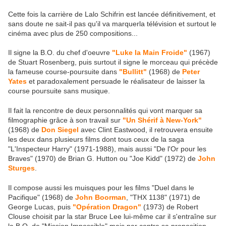
Cette fois la carrière de Lalo Schifrin est lancée définitivement, et
sans doute ne sait-il pas qu'il va marquerla télévision et surtout le
cinéma avec plus de 250 compositions...
Il signe la B.O. du chef d'oeuvre
"Luke la Main Froide"
(1967)
de Stuart Rosenberg, puis surtout il signe le morceau qui précède
la fameuse course-poursuite dans
"Bullitt"
(1968) de
Peter
Yates
et paradoxalement persuade le réalisateur de laisser la
course poursuite sans musique.
Il fait la rencontre de deux personnalités qui vont marquer sa
filmographie grâce à son travail sur
"Un Shérif à New-York"
(1968) de
Don Siegel
avec Clint Eastwood, il retrouvera ensuite
les deux dans plusieurs films dont tous ceux de la saga
"L'Inspecteur Harry" (1971-1988), mais aussi "De l'Or pour les
Braves" (1970) de Brian G. Hutton ou "Joe Kidd" (1972) de
John
Sturges
.
Il compose aussi les muisques pour les films "Duel dans le
Pacifique" (1968) de
John Boorman
, "THX 1138" (1971) de
George Lucas, puis
"Opération Dragon"
(1973) de Robert
Clouse choisit par la star Bruce Lee lui-même car il s'entraîne sur