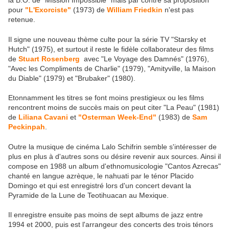
la B.O. de "Mission Impossible" mais par contre sa proposition
pour
"L'Exorciste"
(1973) de
William Friedkin
n'est pas
retenue.
Il signe une nouveau thème culte pour la série TV "Starsky et
Hutch" (1975), et surtout il reste le fidèle collaborateur des films
de
Stuart Rosenberg
avec "Le Voyage des Damnés" (1976),
"Avec les Compliments de Charlie" (1979), "Amityville, la Maison
du Diable" (1979) et "Brubaker" (1980).
Etonnamment les titres se font moins prestigieux ou les films
rencontrent moins de succès mais on peut citer "La Peau" (1981)
de
Liliana Cavani
et
"Osterman Week-End"
(1983) de
Sam
Peckinpah
.
Outre la musique de cinéma Lalo Schifrin semble s'intéresser de
plus en plus à d'autres sons ou désire revenir aux sources. Ainsi il
compose en 1988 un album d'ethnomusicologie "Cantos Azrecas"
chanté en langue azrèque, le nahuati par le ténor Placido
Domingo et qui est enregistré lors d'un concert devant la
Pyramide de la Lune de Teotihuacan au Mexique.
Il enregistre ensuite pas moins de sept albums de jazz entre
1994 et 2000, puis est l'arrangeur des concerts des trois ténors