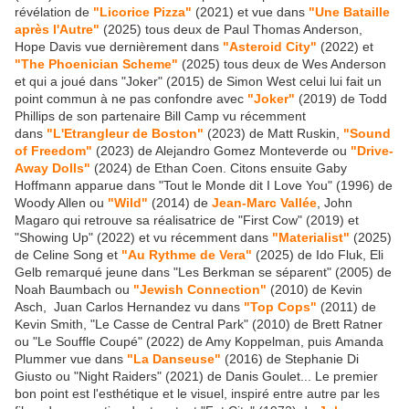
révélation de
"Licorice Pizza"
(2021) et vue dans
"Une Bataille
après l'Autre"
(2025) tous deux de Paul Thomas Anderson,
Hope Davis vue dernièrement dans
"Asteroid City"
(2022) et
"The Phoenician Scheme"
(2025) tous deux de Wes Anderson
et qui a joué dans "Joker" (2015) de Simon West celui lui fait un
point commun à ne pas confondre avec
"Joker"
(2019) de Todd
Phillips de son partenaire Bill Camp vu récemment
dans
"L'Etrangleur de Boston"
(2023) de Matt Ruskin,
"Sound
of Freedom"
(2023) de Alejandro Gomez Monteverde ou
"Drive-
Away Dolls"
(2024) de Ethan Coen. Citons ensuite Gaby
Hoffmann apparue dans "Tout le Monde dit I Love You" (1996) de
Woody Allen ou
"Wild"
(2014) de
Jean-Marc Vallée
, John
Magaro qui retrouve sa réalisatrice de "First Cow" (2019) et
"Showing Up" (2022) et vu récemment dans
"Materialist"
(2025)
de Celine Song et
"Au Rythme de Vera"
(2025) de Ido Fluk, Eli
Gelb remarqué jeune dans "Les Berkman se séparent" (2005) de
Noah Baumbach ou
"Jewish Connection"
(2010) de Kevin
Asch, Juan Carlos Hernandez vu dans
"Top Cops"
(2011) de
Kevin Smith, "Le Casse de Central Park" (2010) de Brett Ratner
ou "Le Souffle Coupé" (2022) de Amy Koppelman, puis Amanda
Plummer vue dans
"La Danseuse"
(2016) de Stephanie Di
Giusto ou "Night Raiders" (2021) de Danis Goulet... Le premier
bon point est l'esthétique et le visuel, inspiré entre autre par les