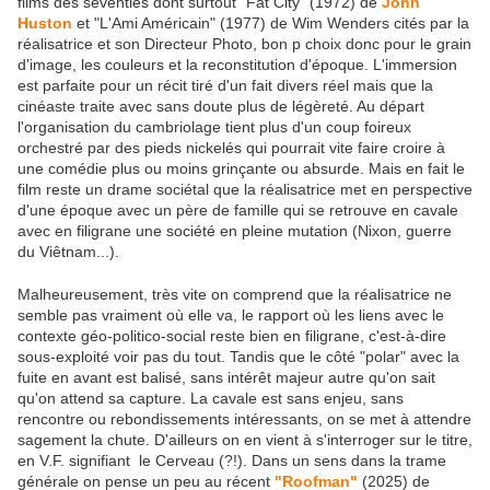
films des seventies dont surtout "Fat City" (1972) de
John
Huston
et "L'Ami Américain" (1977) de Wim Wenders cités par la
réalisatrice et son Directeur Photo, bon p choix donc pour le grain
d'image, les couleurs et la reconstitution d'époque. L'immersion
est parfaite pour un récit tiré d'un fait divers réel mais que la
cinéaste traite avec sans doute plus de légèreté. Au départ
l'organisation du cambriolage tient plus d'un coup foireux
orchestré par des pieds nickelés qui pourrait vite faire croire à
une comédie plus ou moins grinçante ou absurde. Mais en fait le
film reste un drame sociétal que la réalisatrice met en perspective
d'une époque avec un père de famille qui se retrouve en cavale
avec en filigrane une société en pleine mutation (Nixon, guerre
du Viêtnam...).
Malheureusement, très vite on comprend que la réalisatrice ne
semble pas vraiment où elle va, le rapport où les liens avec le
contexte géo-politico-social reste bien en filigrane, c'est-à-dire
sous-exploité voir pas du tout. Tandis que le côté "polar" avec la
fuite en avant est balisé, sans intérêt majeur autre qu'on sait
qu'on attend sa capture. La cavale est sans enjeu, sans
rencontre ou rebondissements intéressants, on se met à attendre
sagement la chute. D'ailleurs on en vient à s'interroger sur le titre,
en V.F. signifiant le Cerveau (?!). Dans un sens dans la trame
générale on pense un peu au récent
"Roofman"
(2025) de