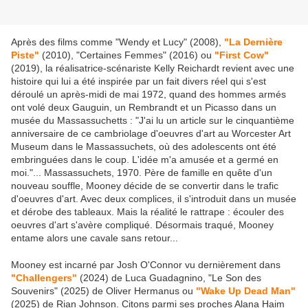
Après des films comme "Wendy et Lucy" (2008),
"La Dernière
Piste"
(2010), "Certaines Femmes" (2016) ou
"First Cow"
(2019), la réalisatrice-scénariste Kelly Reichardt revient avec une
histoire qui lui a été inspirée par un fait divers réel qui s'est
déroulé un après-midi de mai 1972, quand des hommes armés
ont volé deux Gauguin, un Rembrandt et un Picasso dans un
musée du Massassuchetts : "J'ai lu un article sur le cinquantième
anniversaire de ce cambriolage d'oeuvres d'art au Worcester Art
Museum dans le Massassuchets, où des adolescents ont été
embringuées dans le coup. L'idée m'a amusée et a germé en
moi."... Massassuchets, 1970. Père de famille en quête d'un
nouveau souffle, Mooney décide de se convertir dans le trafic
d'oeuvres d'art. Avec deux complices, il s'introduit dans un musée
et dérobe des tableaux. Mais la réalité le rattrape : écouler des
oeuvres d'art s'avère compliqué. Désormais traqué, Mooney
entame alors une cavale sans retour...
Mooney est incarné par Josh O'Connor vu dernièrement dans
"Challengers"
(2024) de Luca Guadagnino, "Le Son des
Souvenirs" (2025) de Oliver Hermanus ou
"Wake Up Dead Man"
(2025) de Rian Johnson. Citons parmi ses proches Alana Haim