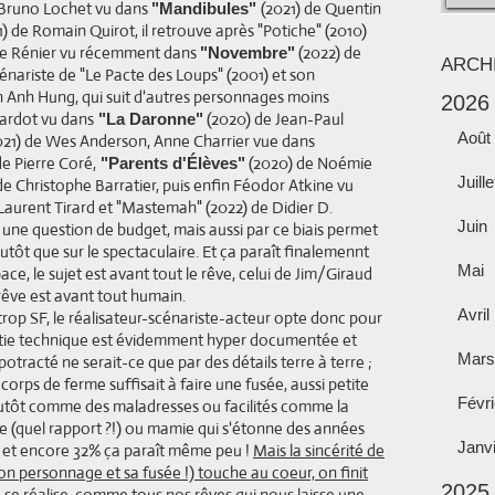
 Bruno Lochet vu dans
(2021) de Quentin
"Mandibules"
) de Romain Quirot, il retrouve après "Potiche" (2010)
ie Rénier vu récemment dans
(2022) de
"Novembre"
ARCH
énariste de "Le Pacte des Loups" (2001) et son
n Anh Hung, qui suit d'autres personnages moins
2026
rardot vu dans
(2020) de Jean-Paul
"La Daronne"
Août
021) de Wes Anderson, Anne Charrier vue dans
e Pierre Coré,
(2020) de Noémie
"Parents d'Élèves"
Juille
de Christophe Barratier, puis enfin Féodor Atkine vu
Laurent Tirard et "Mastemah" (2022) de Didier D.
Juin
 une question de budget, mais aussi par ce biais permet
lutôt que sur le spectaculaire. Et ça paraît finalemennt
Mai
ce, le sujet est avant tout le rêve, celui de Jim/Giraud
rêve est avant tout humain.
Avril
 trop SF, le réalisateur-scénariste-acteur opte donc pour
 partie technique est évidemment hyper documentée et
Mars
potracté ne serait-ce que par des détails terre à terre ;
rps de ferme suffisait à faire une fusée, aussi petite
Févri
 plutôt comme des maladresses ou facilités comme la
ine (quel rapport ?!) ou mamie qui s'étonne des années
Janv
r, et encore 32% ça paraît même peu !
Mais la sincérité de
on personnage et sa fusée !) touche au coeur, on finit
2025
e se réalise, comme tous nos rêves qui nous laisse une