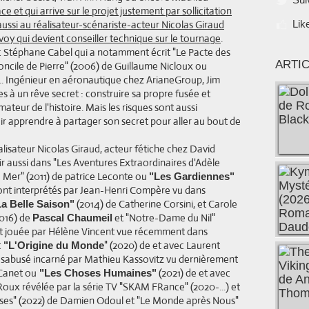
 et qui arrive sur le projet justement par sollicitation
ussi au réalisateur-scénariste-acteur Nicolas Giraud
Lik
voy qui devient conseiller technique sur le tournage
.
c Stéphane Cabel qui a notamment écrit "Le Pacte des
ARTI
oncile de Pierre" (2006) de Guillaume Nicloux ou
.. Ingénieur en aéronautique chez ArianeGroup, Jim
 à un rêve secret : construire sa propre fusée et
ateur de l'histoire. Mais les risques sont aussi
oir apprendre à partager son secret pour aller au bout de
éalisateur Nicolas Giraud, acteur fétiche chez David
ir aussi dans "Les Aventures Extraordinaires d'Adèle
a Mer" (2011) de patrice Leconte ou
"Les Gardiennes"
sont interprétés par Jean-Henri Compère vu dans
(2014) de Catherine Corsini, et Carole
La Belle Saison"
016) de
et "Notre-Dame du Nil"
Pascal Chaumeil
st jouée par Hélène Vincent vue récemment dans
t
" (2020) de et avec Laurent
"L'Origine du Monde
 désabusé incarné par Mathieu Kassovitz vu dernièrement
 Canet ou
(2021) de et avec
"Les Choses Humaines"
Roux révélée par la série TV "SKAM FRance" (2020-...) et
ses" (2022) de Damien Odoul et "Le Monde après Nous"