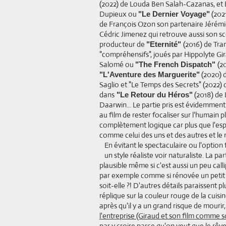
(2022) de Louda Ben Salah-Cazanas, et
Dupieux ou
(2021
"Le Dernier Voyage"
de François Ozon son partenaire Jérém
Cédric Jimenez qui retrouve aussi son sc
producteur de
(2016) de Tra
"Eternité"
"compréhensifs", joués par Hippolyte Gi
Salomé ou
(2
"The French Dispatch"
(2020) d
"L'Aventure des Marguerite"
Saglio et "Le Temps des Secrets" (2022) 
dans
(2018) de 
"Le Retour du Héros"
Daarwin... Le partie pris est évidemment
au film de rester focaliser sur l'humain p
complètement logique car plus que l'espa
comme celui des uns et des autres et le 
En évitant le spectaculaire ou l'option
un style réaliste voir naturaliste. La
plausible même si c'est aussi un peu calli
par exemple comme si rénovée un petit co
soit-elle ?! D'autres détails paraissent
réplique sur la couleur rouge de la cuis
après qu'il y a un grand risque de mouri
l'entreprise (Giraud et son film comme s
par y croire parce qu'on veut que le rêv