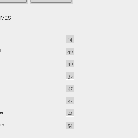
IVES
14
t
40
40
38
47
43
er
41
ier
54