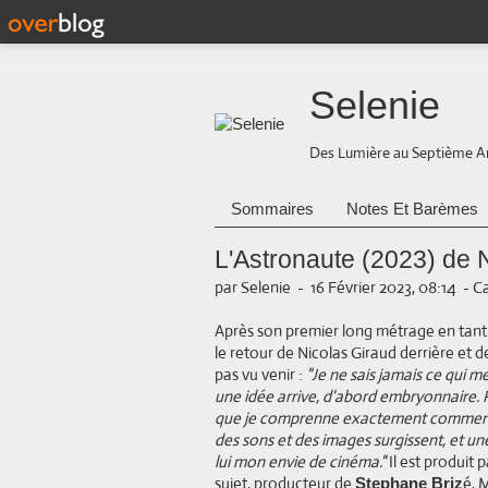
Selenie
Des Lumière au Septième A
Sommaires
Notes Et Barèmes
L'Astronaute (2023) de 
par Selenie
-
16 Février 2023, 08:14
-
Ca
Après son premier long métrage en tant q
le retour de Nicolas Giraud derrière et d
pas vu venir :
"Je ne sais jamais ce qui me
une idée arrive, d'abord embryonnaire. Pa
que je comprenne exactement comment, 
des sons et des images surgissent, et une
lui mon envie de cinéma."
Il est produit
sujet, producteur de
é, 
Stephane Briz