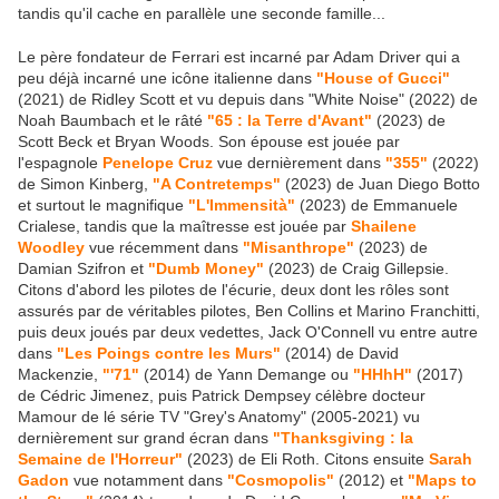
tandis qu'il cache en parallèle une seconde famille...
Le père fondateur de Ferrari est incarné par Adam Driver qui a
peu déjà incarné une icône italienne dans
"House of Gucci"
(2021) de Ridley Scott et vu depuis dans "White Noise" (2022) de
Noah Baumbach et le râté
"65 : la Terre d'Avant"
(2023) de
Scott Beck et Bryan Woods. Son épouse est jouée par
l'espagnole
Penelope Cruz
vue dernièrement dans
"355"
(2022)
de Simon Kinberg,
"A Contretemps"
(2023) de Juan Diego Botto
et surtout le magnifique
"L'Immensità"
(2023) de Emmanuele
Crialese, tandis que la maîtresse est jouée par
Shailene
Woodley
vue récemment dans
"Misanthrope"
(2023) de
Damian Szifron et
"Dumb Money"
(2023) de Craig Gillepsie.
Citons d'abord les pilotes de l'écurie, deux dont les rôles sont
assurés par de véritables pilotes, Ben Collins et Marino Franchitti,
puis deux joués par deux vedettes, Jack O'Connell vu entre autre
dans
"Les Poings contre les Murs"
(2014) de David
Mackenzie,
"'71"
(2014) de Yann Demange ou
"HHhH"
(2017)
de Cédric Jimenez, puis Patrick Dempsey célèbre docteur
Mamour de lé série TV "Grey's Anatomy" (2005-2021) vu
dernièrement sur grand écran dans
"Thanksgiving : la
Semaine de l'Horreur"
(2023) de Eli Roth. Citons ensuite
Sarah
Gadon
vue notamment dans
"Cosmopolis"
(2012) et
"Maps to