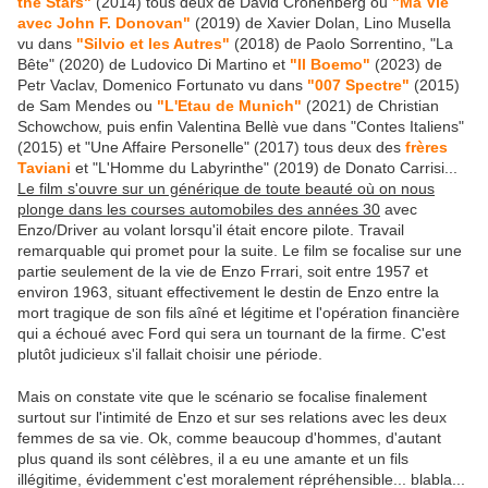
the Stars"
(2014) tous deux de David Cronenberg ou
"Ma Vie
avec John F. Donovan"
(2019) de Xavier Dolan, Lino Musella
vu dans
"Silvio et les Autres"
(2018) de Paolo Sorrentino, "La
Bête" (2020) de Ludovico Di Martino et
"Il Boemo"
(2023) de
Petr Vaclav, Domenico Fortunato vu dans
"007 Spectre"
(2015)
de Sam Mendes ou
"L'Etau de Munich"
(2021) de Christian
Schowchow, puis enfin Valentina Bellè vue dans "Contes Italiens"
(2015) et "Une Affaire Personelle" (2017) tous deux des
frères
Taviani
et "L'Homme du Labyrinthe" (2019) de Donato Carrisi...
Le film s'ouvre sur un générique de toute beauté où on nous
plonge dans les courses automobiles des années 30
avec
Enzo/Driver au volant lorsqu'il était encore pilote. Travail
remarquable qui promet pour la suite. Le film se focalise sur une
partie seulement de la vie de Enzo Frrari, soit entre 1957 et
environ 1963, situant effectivement le destin de Enzo entre la
mort tragique de son fils aîné et légitime et l'opération financière
qui a échoué avec Ford qui sera un tournant de la firme. C'est
plutôt judicieux s'il fallait choisir une période.
Mais on constate vite que le scénario se focalise finalement
surtout sur l'intimité de Enzo et sur ses relations avec les deux
femmes de sa vie. Ok, comme beaucoup d'hommes, d'autant
plus quand ils sont célèbres, il a eu une amante et un fils
illégitime, évidemment c'est moralement répréhensible... blabla...