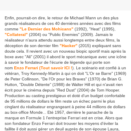
Enfin, pourrait-on dire, le retour de Michael Mann un des plus
grands réalisateurs de ces 40 dernières années avec des films
comme
"Le Dernier des Mohicans"
(1992), "Heat" (1995),
"Collateral"
(2004) ou "Public Enemies" (2009). Jamais le
réalisateur n'aura attendu aussi longtemps entre deux films, la
déception de son dernier film
"Hacker"
(2015) expliquant sans
doute cela. Il revient avec un nouveau biopic sportif mais après la
boxe avec "Ali" (2001) il abord le sport mécanique avec une icône
à savoir le fondateur de l'écurie de légende qui porte son
nom
Enzo Ferrari (Tout savoir ICI !
). Le scénario est confié à un
vétéran, Troy Kennedy-Martin à qui on doit "L'Or se Barre" (1969)
de Peter Collinson, "De l'Or pour les Braves" (1970) de Brian G.
Hutton, "Double Détente" (1988) de Walter Hill et qui n'avait rien
écrit pour le cinéma depuis "Red Dust" (2004) de Tom Hooper.
Production au casting prestigieux et doté d'un budget confortable
de 95 millions de dollars le film reste un échec parmi le plus
cinglant du réalisateur engrangeant à peine 44 millions de dollars
au box-office Monde... Eté 1957, derrière le panache de la
marque en Formule 1 l'entreprise Ferrari est en crise. Alors que
son fondateur Enzo Ferrari doit trouver les moyens d'éviter la
faillite il doit aussi gérer un deuil auprès de son épouse Laura,