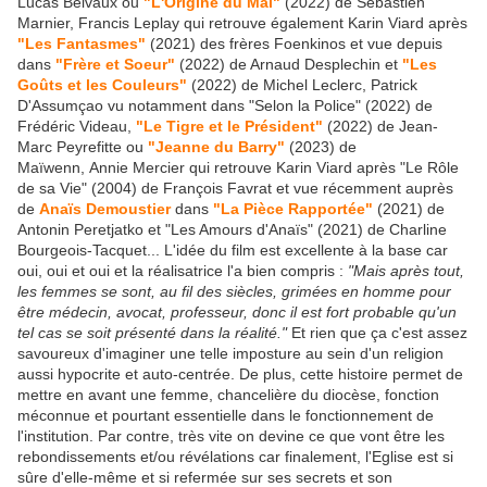
Lucas Belvaux ou
"L'Origine du Mal"
(2022) de Sébastien
Marnier, Francis Leplay qui retrouve également Karin Viard après
"Les Fantasmes"
(2021) des frères Foenkinos et vue depuis
dans
"Frère et Soeur"
(2022) de Arnaud Desplechin et
"Les
Goûts et les Couleurs"
(2022) de Michel Leclerc, Patrick
D'Assumçao vu notamment dans "Selon la Police" (2022) de
Frédéric Videau,
"Le Tigre et le Président"
(2022) de Jean-
Marc Peyrefitte ou
"Jeanne du Barry"
(2023) de
Maïwenn, Annie Mercier qui retrouve Karin Viard après "Le Rôle
de sa Vie" (2004) de François Favrat et vue récemment auprès
de
Anaïs Demoustier
dans
"La Pièce Rapportée"
(2021) de
Antonin Peretjatko et "Les Amours d'Anaïs" (2021) de Charline
Bourgeois-Tacquet... L'idée du film est excellente à la base car
oui, oui et oui et la réalisatrice l'a bien compris :
"Mais après tout,
les femmes se sont, au fil des siècles, grimées en homme pour
être médecin, avocat, professeur, donc il est fort probable qu'un
tel cas se soit présenté dans la réalité."
Et rien que ça c'est assez
savoureux d'imaginer une telle imposture au sein d'un religion
aussi hypocrite et auto-centrée. De plus, cette histoire permet de
mettre en avant une femme, chancelière du diocèse, fonction
méconnue et pourtant essentielle dans le fonctionnement de
l'institution. Par contre, très vite on devine ce que vont être les
rebondissements et/ou révélations car finalement, l'Eglise est si
sûre d'elle-même et si refermée sur ses secrets et son