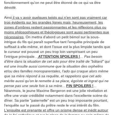
fonctionnement qu'on ne peut être étonné de ce qui va être
dévoilé.
Ainsi
il va y avoir quelques twists qui n'en sont pas vraiment car
trop évidents sur les grandes lignes mais, heureusement, les
zones d'ombres restent passionnantes et les réflexions plus ou
moins philosophiques et théologiques sont aussi pertinentes que
nécessaires
. On mettra d'abord un petit bémol sur la sous-
intrigue du fils qui paraît superflue tant l'enquête principale de
suffisait à elle-même, et dont l'issue est la plus limpide tandis que
le curseur est poussé un peu trop loin vampirisant un peu
l'intrigue principale...
ATTENTION SPOILERS !
...
Pas besoin
d'être dans la situation de cet ado pour être traîté de "bâtard" qui
est une insulte aussi commune que la situation des orphelins
et/ou des familles monoparentales, l'ado qui craque alors même
que sa mère répond à sa requête, et rappelons que cet ado
mérite aussi qu'on le remette à sa place, égoïste et ingrat qui ne
pense pas une seule fois à sa mère.
..
FIN SPOILERS !
...
Néanmois, le jeune Maxime Bergeron est une jolie révélation et
offre une vraie crédibilité notamment dans l'excellente scène du
dîner. Sa partie "paternelle" est un peu trop imposante pourtant,
l'enquête sur le passé du prêtre reste le vrai intérêt du film.
L'enquête est prenante et offre un prisme dense et inédit autour