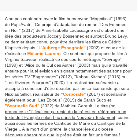
A ne pas confondre avec le film homonyme "Magnificat" (1993)
de Pupi Avati... Ce projet d'adaptation du roman "Des Femmes
en Noir" (2017) de Anne-Isabelle Lacassagne est d'abord une
idée des producteurs Joccely Bossennec et surtout Bruno Levy,
ce dernier étant connu pour être derrière les films de Cédric
Klapisch depuis
"L'Auberge Espagnole"
(2002) et ceux de la
réalisatrice
Mélanie Laurent
. Ce sont eux qui propose le film à
Virginie Sauveur, réalisatrice des courts métrages "Sevrage"
(1999) et "Alice ou le Cul des Autres" (2003) mais qui a travaillé
ensuite pour la télévision en signant notamment des saisons pour
les séries TV "Engrenages" (2012), "Kaboul Kitchen" (2016) ou
"Les Rivières Pourpres" (2020). La réalisatrice-scénariste a
accepté à condition d'être épaulée par un co-scénariste qui sera
Nicolas Silhol, réalisateur de
"Corporate"
(2017) et scénariste
également pour "Les Eblouis" (2019) de Sarah Suco et
"Sentinelle Sud"
(2022) de Mathieu Gerault.
Le titre (on
prononce le "t" final car ça reste du latin) est en référence à un
texte de l'Evangile selon Luc dans le Nouveau Testament
, connu
aussi sous les termes de Cantique de Marie ou Cantique de la
Vierge... A la mort d'un prêtre, la chancelière du diocèse
découvre abasourdie que le prêtre était en fait une femme !