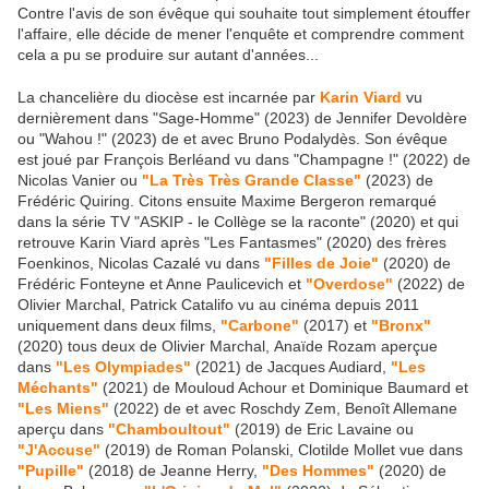
Contre l'avis de son évêque qui souhaite tout simplement étouffer
l'affaire, elle décide de mener l'enquête et comprendre comment
cela a pu se produire sur autant d'années...
La chancelière du diocèse est incarnée par
Karin Viard
vu
dernièrement dans "Sage-Homme" (2023) de Jennifer Devoldère
ou "Wahou !" (2023) de et avec Bruno Podalydès. Son évêque
est joué par François Berléand vu dans "Champagne !" (2022) de
Nicolas Vanier ou
"La Très Très Grande Classe"
(2023) de
Frédéric Quiring. Citons ensuite Maxime Bergeron remarqué
dans la série TV "ASKIP - le Collège se la raconte" (2020) et qui
retrouve Karin Viard après "Les Fantasmes" (2020) des frères
Foenkinos, Nicolas Cazalé vu dans
"Filles de Joie"
(2020) de
Frédéric Fonteyne et Anne Paulicevich et
"Overdose"
(2022) de
Olivier Marchal, Patrick Catalifo vu au cinéma depuis 2011
uniquement dans deux films,
"Carbone"
(2017) et
"Bronx"
(2020) tous deux de Olivier Marchal, Anaïde Rozam aperçue
dans
"Les Olympiades"
(2021) de Jacques Audiard,
"Les
Méchants"
(2021) de Mouloud Achour et Dominique Baumard et
"Les Miens"
(2022) de et avec Roschdy Zem, Benoît Allemane
aperçu dans
"Chamboultout"
(2019) de Eric Lavaine ou
"J'Accuse"
(2019) de Roman Polanski, Clotilde Mollet vue dans
"Pupille"
(2018) de Jeanne Herry,
"Des Hommes"
(2020) de