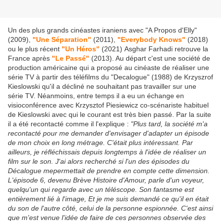
Un des plus grands cinéastes iraniens avec "A Propos d'Elly"
(2009),
"Une Séparation"
(2011),
"Everybody Knows"
(2018)
ou le plus récent
"Un Héros"
(2021) Asghar Farhadi retrouve la
France après
"Le Passé"
(2013). Au départ c'est une société de
production américaine qui a proposé au cinéaste de réaliser une
série TV à partir des téléfilms du "Decalogue" (1988) de Krzyszrof
Kieslowski qu'il a décliné ne souhaitant pas travailler sur une
série TV. Néanmoins, entre temps il a eu un échange en
visioconférence avec Krzysztof Piesiewicz co-scénariste habituel
de Kieslowski avec qui le courant est très bien passé. Par la suite
il a été recontacté comme il l'explique :
"Plus tard, la société m'a
recontacté pour me demander d'envisager d'adapter un épisode
de mon choix en long métrage. C'était plus intéressant. Par
ailleurs, je réfléchissais depuis longtemps à l'idée de réaliser un
film sur le son. J'ai alors recherché si l'un des épisodes du
Décalogue mepermettait de prendre en compte cette dimension.
L'épisode 6, devenu Brève Histoire d'Amour, parle d'un voyeur,
quelqu'un qui regarde avec un téléscope. Son fantasme est
entièrement lié à l'image, Et je me suis demandé ce qu'il en était
du son de l'autre côté, celui de la personne espionnée. C'est ainsi
que m'est venue l'idée de faire de ces personnes observée des