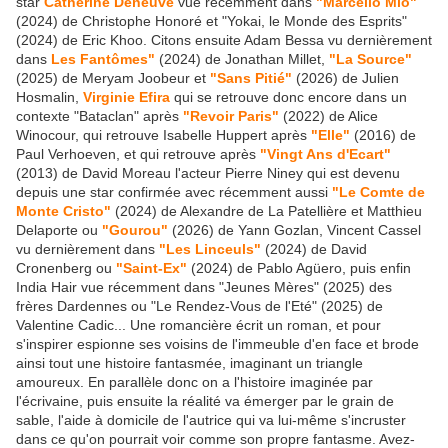
star
Catherine Deneuve
vue récemment dans
"Marcello Mio"
(2024) de Christophe Honoré et "Yokai, le Monde des Esprits"
(2024) de Eric Khoo. Citons ensuite Adam Bessa vu dernièrement
dans
Les Fantômes"
(2024) de Jonathan Millet,
"La Source"
(2025) de Meryam Joobeur et
"Sans Pitié"
(2026) de Julien
Hosmalin,
Virginie Efira
qui se retrouve donc encore dans un
contexte "Bataclan" après
"Revoir Paris"
(2022) de Alice
Winocour, qui retrouve Isabelle Huppert après
"Elle"
(2016) de
Paul Verhoeven, et qui retrouve après
"Vingt Ans d'Ecart"
(2013) de David Moreau l'acteur Pierre Niney qui est devenu
depuis une star confirmée avec récemment aussi
"Le Comte de
Monte Cristo"
(2024) de Alexandre de La Patellière et Matthieu
Delaporte ou
"Gourou"
(2026) de Yann Gozlan, Vincent Cassel
vu dernièrement dans
"Les Linceuls"
(2024) de David
Cronenberg ou
"Saint-Ex"
(2024) de Pablo Agüero, puis enfin
India Hair vue récemment dans "Jeunes Mères" (2025) des
frères Dardennes ou "Le Rendez-Vous de l'Eté" (2025) de
Valentine Cadic... Une romancière écrit un roman, et pour
s'inspirer espionne ses voisins de l'immeuble d'en face et brode
ainsi tout une histoire fantasmée, imaginant un triangle
amoureux. En parallèle donc on a l'histoire imaginée par
l'écrivaine, puis ensuite la réalité va émerger par le grain de
sable, l'aide à domicile de l'autrice qui va lui-même s'incruster
dans ce qu'on pourrait voir comme son propre fantasme. Avez-