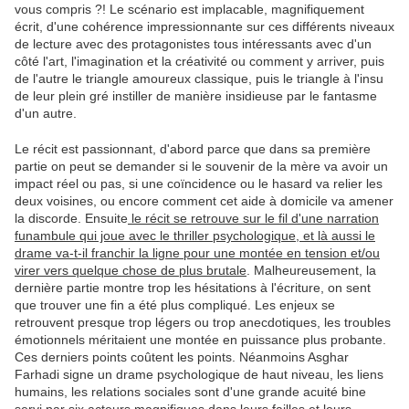
vous compris ?! Le scénario est implacable, magnifiquement
écrit, d'une cohérence impressionnante sur ces différents niveaux
de lecture avec des protagonistes tous intéressants avec d'un
côté l'art, l'imagination et la créativité ou comment y arriver, puis
de l'autre le triangle amoureux classique, puis le triangle à l'insu
de leur plein gré instiller de manière insidieuse par le fantasme
d'un autre.
Le récit est passionnant, d'abord parce que dans sa première
partie on peut se demander si le souvenir de la mère va avoir un
impact réel ou pas, si une coïncidence ou le hasard va relier les
deux voisines, ou encore comment cet aide à domicile va amener
la discorde. Ensuite
le récit se retrouve sur le fil d'une narration
funambule qui joue avec le thriller psychologique, et là aussi le
drame va-t-il franchir la ligne pour une montée en tension et/ou
virer vers quelque chose de plus brutale
. Malheureusement, la
dernière partie montre trop les hésitations à l'écriture, on sent
que trouver une fin a été plus compliqué. Les enjeux se
retrouvent presque trop légers ou trop anecdotiques, les troubles
émotionnels méritaient une montée en puissance plus probante.
Ces derniers points coûtent les points. Néanmoins Asghar
Farhadi signe un drame psychologique de haut niveau, les liens
humains, les relations sociales sont d'une grande acuité bine