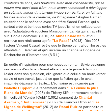
créateurs de sons, des bruiteurs. Avec mon coscénariste, qui se
trouve être aussi mon frère, nous avons commencé à développer
un scénario autour du triptyque image-son-écriture, en fait une
histoire autour de la créativité, de l'imaginaire."
Asghar Farhadi
co-écrit donc le scénario avec son frère Saeed Farhadi qui a
surtout créé et écrit des séries TV jusqu'ici, et en collaboration
avec l'adaptateur-traducteur Massoumeh Lahidji qui a travaillé
sur "Copie Conforme" (2010) de
Abbas Kiarostami
et qui
retrouve son réalisateur après
"Le Passé"
(2013). Dès 2025,
l'acteur Vincent Cassel révèle que le thème central du film est les
attentats du Bataclan et qu'il incarne un chef de la Brigade de
Recherche et d'Intervention (B.R.I.)...
En quête d'inspiration pour sno nouveau roman, Sylvie espionne
ses voisins d'en face. Quand elle engage le jeune Adam pour
l'aider dans son quotidien, elle ignore que celui-ci va bouleverser
sa vie et son travail, jusqu'à ce que la fiction qu'elle avait
imaginée dépasse la réalité... L'écrivaine est incarnée par
Isabelle Huppert
vue récemment dans
"La Femme la plus
Riche du Monde"
(2025) de Thierry Klifa, et retrouve après le
film collectif "Contre l'Oubli" (1991) segment de
Chantal
Akerman
,
"Huit Femmes"
(2002) de François Ozon et
"Les
Lignes de Wellington"
(2012) de
Raoul Ruiz
sa partenaire et