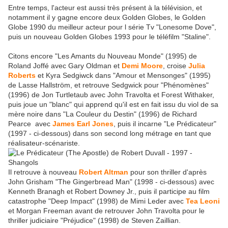
Entre temps, l'acteur est aussi très présent à la télévision, et
notamment il y gagne encore deux Golden Globes, le Golden
Globe 1990 du meilleur acteur pour l série Tv "Lonesome Dove",
puis un nouveau Golden Globes 1993 pour le téléfilm "Staline".
Citons encore "Les Amants du Nouveau Monde" (1995) de
Roland Joffé avec Gary Oldman et
Demi Moore
, croise
Julia
Roberts
et Kyra Sedgiwck dans "Amour et Mensonges" (1995)
de Lasse Hallström, et retrouve Sedgwick pour "Phénomènes"
(1996) de Jon Turtletaub avec John Travolta et Forest Withaker,
puis joue un "blanc" qui apprend qu'il est en fait issu du viol de sa
mère noire dans "La Couleur du Destin" (1996) de Richard
Pearce avec
James Earl Jones
, puis il incarne "Le Prédicateur"
(1997 - ci-dessous) dans son second long métrage en tant que
réalisateur-scénariste.
Il retrouve à nouveau
Robert Altman
pour son thriller d'après
John Grisham "The Gingerbread Man" (1998 - ci-dessous) avec
Kenneth Branagh et Robert Downey Jr., puis il participe au film
catastrophe "Deep Impact" (1998) de Mimi Leder avec
Tea Leoni
et Morgan Freeman avant de retrouver John Travolta pour le
thriller judiciaire "Préjudice" (1998) de Steven Zaillian.