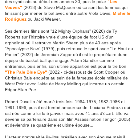
des syndicats au début des années 30, puis le polar
"Les
Veuves"
(2018) de Steve McQueen où ce sont les femmes qui
finissent par mener le bal avec entre autre Viola Davis,
Michelle
Rodriguez
ou Jacki Weaver.
Ses derniers films sont "12 Mighty Orphans" (2020) de Ty
Roberts sur l'histoire vraie d'une équipe de foot US d'un
orphelinat où il retrouve Martin Sheen plus de 40 ans après
"Apocalypse Now" (1979), puis retrouve le sport avec "Le Haut du
Panier" (2022) de Jeremiah Zagar où il est le propriétaire dune
équipe de basket ball qui engage Adam Sandler comme
entraîneur, puis enfin, son ultime apparition est pour le trè bon
"The Pale Blue Eye"
(2022 - ci-dessous) de Scott Cooper où
Christian Bale enquête au sein de la fameuse école militaire de
West Point avec l'aide de Harry Melling qui incarne un certain
Edgar Allan Poe.
Robert Duvall a été marié trois fois, 1964-1975, 1982-1986 et
1991-1996, puis il est tombé amoureux de Luciana Pedraza qui
est née comme lui le 5 janvier mais avec 41 ans d'écart. Elle va
devenir sa partenaire dans son film Assassination Tango" (2005)
et deviendra sa quatrième et ultime épouse...
L'acteur pratiquait le jiu-jitsu brésilien avec son épouse mais il