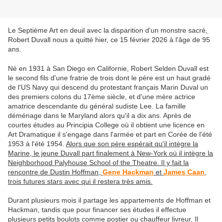
Le Septième Art en deuil avec la disparition d'un monstre sacré,
Robert Duvall nous a quitté hier, ce 15 février 2026 à l'âge de 95
ans.
Né en 1931 à San Diego en Californie, Robert Selden Duvall est
le second fils d'une fratrie de trois dont le père est un haut gradé
de l'US Navy qui descend du protestant français Marin Duval un
des premiers colons du 17ème siècle, et d'une mère actrice
amatrice descendante du général sudiste Lee. La famille
déménage dans le Maryland alors qu'il a dix ans. Après de
courtes études au Principia College où il obtient une licence en
Art Dramatique il s'engage dans l'armée et part en Corée de l'été
1953 à l'été 1954.
Alors que son père espérait qu'il intègre la
Marine, le jeune Duvall part finalement à New-York où il intègre la
Neighborhood Palyhouse School of the Theatre. Il y fait la
rencontre de Dustin Hoffman,
Gene Hackman
et
James Caan
,
trois futures stars avec qui il restera très amis.
Durant plusieurs mois il partage les appartements de Hoffman et
Hackman, tandis que pour financer ses études il effectue
plusieurs petits boulots comme postier ou chauffeur livreur. Il