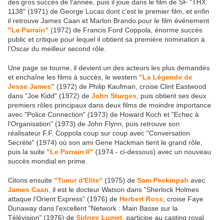
des gros succès de l'année, puis il joue dans le film de SF "THX
1138" (1971) de George Lucas dont c'est le premier film, et enfin
il retrouve James Caan et Marlon Brando pour le film événement
"Le Parrain"
(1972) de Francis Ford Coppola, énorme succès
public et critique pour lequel il obtient sa première nomination à
l'Oscar du meilleur second rôle.
Une page se tourne, il devient un des acteurs les plus demandés
et enchaîne les films à succès, le western
"La Légende de
Jesse James"
(1972) de Philip Kaufman, croise Clint Eastwood
dans "Joe Kidd" (1972) de
John Sturges
, puis obtient ses deux
premiers rôles principaux dans deux films de moindre importance
avec "Police Connection" (1973) de Howard Koch et "Echec à
l'Organisation" (1973) de John Flynn, puis retrouve son
réalisateur F.F. Coppola coup sur coup avec "Conversation
Secrète" (1974) où son ami Gene Hackman tient le grand rôle,
puis la suite
"Le Parrain II"
(1974 - ci-dessous) avec un nouveau
succès mondial en prime.
Citons ensuite
"Tueur d'Elite"
(1975) de
Sam Peckinpah
avec
James Caan
, il est le docteur Watson dans "Sherlock Holmes
attaque l'Orient Express" (1976) de
Herbert Ross
, croise Faye
Dunaway dans l'excellent "Network : Main Basse sur la
Télévision" (1976) de
Sidney Lumet
, participe au casting royal