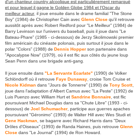
d'un chanteur country alcoolique est particulièrement remarqué
et pour lequel il gagne le Golden Globe 1984 et l'Oscar du
meilleur acteur
, il joue ensuite dans le drame familial "The Stone
Boy" (1984) de Christopher Cain avec
Glenn Close
qu'il retrouve
aussitôt après avec Robert Redford pour "Le Meilleur" (1984) de
Barry Levinson sur l'univers du baseball, puis il joue dans "Le
Bateau-Phare" (1985 - ci-dessous) de Jerzy Skolimowski premier
film américain du cinéaste polonais, puis surtout il joue dans le
polar "Colors" (1988) de
Dennis Hopper
son partenaire dans
"Apocalypse Now" (1979), où il est flic aux côtés du jeune loup
Sean Penn dans une brigade anti-gang.
Il joue ensuite dans
"La Servante Ecarlate"
(1990) de Volker
Schlöndorff où il retrouve
Faye Dunaway
, croise Tom Cruise et
Nicole Kidman
dans "Jours de Tonnerre" (1990) de
Tony Scott
,
joue dans l'adaptation d'Albert Camus avec "La Peste" (1992) de
Luis Puenzo avec William Hurt et
Sandrine Bonnaire
, est flic
poursuivant Michael Douglas dans sa "Chute Libre" (1993 - ci-
dessous) de
Joel Schumacher
, participe aux guerres apaches
poursuivant "Géronimo" (1993) de Walter Hill avec Wes Studi et
Gene Hackman
, se bagarre avec Richard Harris dans "Deux
Drôles d'Oiseaux" (1993) de Randa Haines, puis retrouve
Glenn
Close
dans "Le Journal" (1994) de Ron Howard.