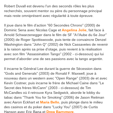
Robert Duvall est devenu l'un des seconds rôles les plus
recherchés, souvent mentor ou père du personnage principal
mais reste omniprésent avec régularité à toute épreuve.
Il joue dans le film d'action "60 Secondes Chrono" (2000) de
Dominic Sena avec Nicolas Cage et
Angelina Jolie
, fait face à
Arnold Schwarzenegger dans le film de SF "A l'Aube du 6e Jour"
(2000) de Roger Spottiswoode, puis tente de convaincre Denzel
Washington dans "John Q" (2002) de Nick Cassavetes de revenir
à la raison après sa prise d'otage, puis revient à la réalisation
avec son film "Assassination Tango" (2002 - ci-dessous) qui lui
permet d'aborder une de ses passions avec la tango argentin.
Il incarne le Général Lee durant la guerre de Sécession dans
"Gods and Generals" (2003) de Ronald F. Maxwell, joue à
nouveau dans un western avec "Open Range" (2003) de et avec
Kevin Costner, puis incarne le frère de Michael Caine dans "Le
Secret des frères McCann" (2003 - ci-dessous) de Tim
McCandles où il retrouve Kyra Sedgwick, aborde le lobby du
tabac dans "Thank You for Smoking" (2006) de Jason Reitman
avec Aaron Eckhart et
Maria Bello
, puis plonge dans le milieu
des casinos et du poker dans "Lucky You" (2007) de Curtis
Hanson avec Eric Bana et
Drew Barrymore
.