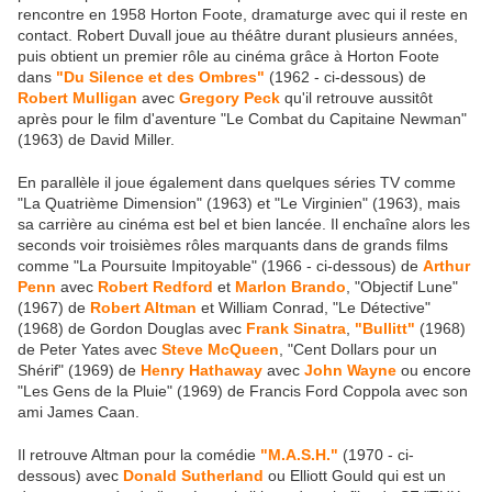
rencontre en 1958 Horton Foote, dramaturge avec qui il reste en
contact. Robert Duvall joue au théâtre durant plusieurs années,
puis obtient un premier rôle au cinéma grâce à Horton Foote
dans
"Du Silence et des Ombres"
(1962 - ci-dessous) de
Robert Mulligan
avec
Gregory Peck
qu'il retrouve aussitôt
après pour le film d'aventure "Le Combat du Capitaine Newman"
(1963) de David Miller.
En parallèle il joue également dans quelques séries TV comme
"La Quatrième Dimension" (1963) et "Le Virginien" (1963), mais
sa carrière au cinéma est bel et bien lancée. Il enchaîne alors les
seconds voir troisièmes rôles marquants dans de grands films
comme "La Poursuite Impitoyable" (1966 - ci-dessous) de
Arthur
Penn
avec
Robert Redford
et
Marlon Brando
, "Objectif Lune"
(1967) de
Robert Altman
et William Conrad, "Le Détective"
(1968) de Gordon Douglas avec
Frank Sinatra
,
"Bullitt"
(1968)
de Peter Yates avec
Steve McQueen
, "Cent Dollars pour un
Shérif" (1969) de
Henry Hathaway
avec
John Wayne
ou encore
"Les Gens de la Pluie" (1969) de Francis Ford Coppola avec son
ami James Caan.
Il retrouve Altman pour la comédie
"M.A.S.H."
(1970 - ci-
dessous) avec
Donald Sutherland
ou Elliott Gould qui est un