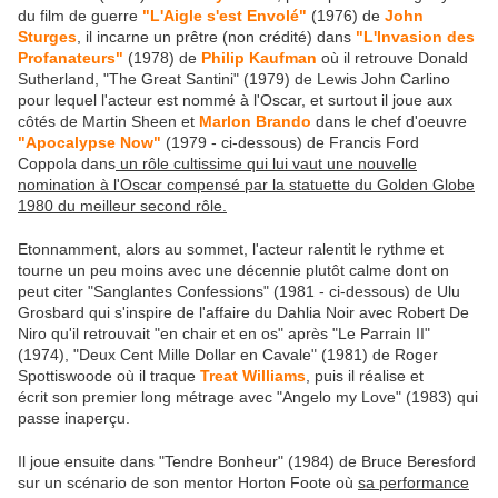
du film de guerre
"L'Aigle s'est Envolé"
(1976) de
John
Sturges
, il incarne un prêtre (non crédité) dans
"L'Invasion des
Profanateurs"
(1978) de
Philip Kaufman
où il retrouve Donald
Sutherland, "The Great Santini" (1979) de Lewis John Carlino
pour lequel l'acteur est nommé à l'Oscar, et surtout il joue aux
côtés de Martin Sheen et
Marlon Brando
dans le chef d'oeuvre
"Apocalypse Now"
(1979 - ci-dessous) de Francis Ford
Coppola dans
un rôle cultissime qui lui vaut une nouvelle
nomination à l'Oscar compensé par la statuette du Golden Globe
1980 du meilleur second rôle.
Etonnamment, alors au sommet, l'acteur ralentit le rythme et
tourne un peu moins avec une décennie plutôt calme dont on
peut citer "Sanglantes Confessions" (1981 - ci-dessous) de Ulu
Grosbard qui s'inspire de l'affaire du Dahlia Noir avec Robert De
Niro qu'il retrouvait "en chair et en os" après "Le Parrain II"
(1974), "Deux Cent Mille Dollar en Cavale" (1981) de Roger
Spottiswoode où il traque
Treat Williams
, puis il réalise et
écrit son premier long métrage avec "Angelo my Love" (1983) qui
passe inaperçu.
Il joue ensuite dans "Tendre Bonheur" (1984) de Bruce Beresford
sur un scénario de son mentor Horton Foote où
sa performance