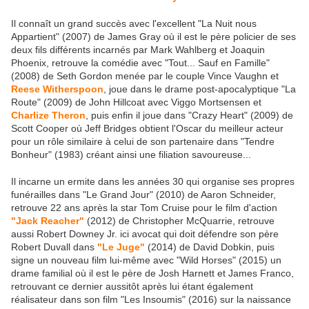
Il connaît un grand succès avec l'excellent "La Nuit nous
Appartient" (2007) de James Gray où il est le père policier de ses
deux fils différents incarnés par Mark Wahlberg et Joaquin
Phoenix, retrouve la comédie avec "Tout... Sauf en Famille"
(2008) de Seth Gordon menée par le couple Vince Vaughn et
Reese Witherspoon
, joue dans le drame post-apocalyptique "La
Route" (2009) de John Hillcoat avec Viggo Mortsensen et
Charlize Theron
, puis enfin il joue dans "Crazy Heart" (2009) de
Scott Cooper où Jeff Bridges obtient l'Oscar du meilleur acteur
pour un rôle similaire à celui de son partenaire dans "Tendre
Bonheur" (1983) créant ainsi une filiation savoureuse...
Il incarne un ermite dans les années 30 qui organise ses propres
funérailles dans "Le Grand Jour" (2010) de Aaron Schneider,
retrouve 22 ans après la star Tom Cruise pour le film d'action
"Jack Reacher"
(2012) de Christopher McQuarrie, retrouve
aussi Robert Downey Jr. ici avocat qui doit défendre son père
Robert Duvall dans
"Le Juge"
(2014) de David Dobkin, puis
signe un nouveau film lui-même avec "Wild Horses" (2015) un
drame familial où il est le père de Josh Harnett et James Franco,
retrouvant ce dernier aussitôt après lui étant également
réalisateur dans son film "Les Insoumis" (2016) sur la naissance